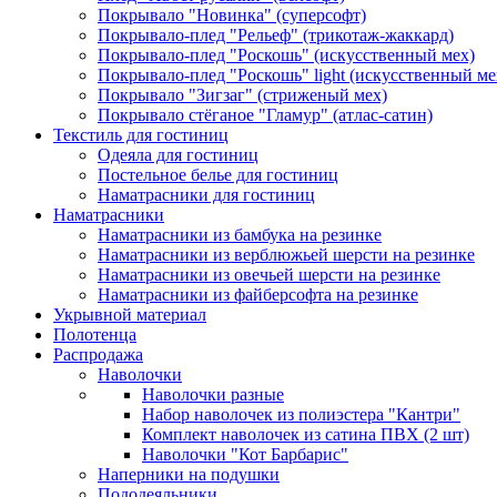
Покрывало "Новинка" (суперсофт)
Покрывало-плед "Рельеф" (трикотаж-жаккард)
Покрывало-плед "Роскошь" (искусственный мех)
Покрывало-плед "Роскошь" light (искусственный ме
Покрывало "Зигзаг" (стриженый мех)
Покрывало стёганое "Гламур" (атлас-сатин)
Текстиль для гостиниц
Одеяла для гостиниц
Постельное белье для гостиниц
Наматрасники для гостиниц
Наматрасники
Наматрасники из бамбука на резинке
Наматрасники из верблюжьей шерсти на резинке
Наматрасники из овечьей шерсти на резинке
Наматрасники из файберсофта на резинке
Укрывной материал
Полотенца
Распродажа
Наволочки
Наволочки разные
Набор наволочек из полиэстера "Кантри"
Комплект наволочек из сатина ПВХ (2 шт)
Наволочки "Кот Барбарис"
Наперники на подушки
Пододеяльники