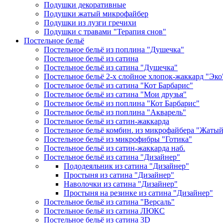
Подушки декоративные
Подушки жатый микрофайбер
Подушки из лузги гречихи
Подушки с травами "Терапия снов"
Постельное бельё
Постельное бельё из поплина "Душечка"
Постельное бельё из сатина
Постельное бельё из сатина "Душечка"
Постельное бельё 2-х слойное хлопок-жаккард "Эко
Постельное бельё из сатина "Кот Барбарис"
Постельное бельё из сатина "Мои друзья"
Постельное бельё из поплина "Кот Барбарис"
Постельное бельё из поплина "Акварель"
Постельное бельё из сатин-жаккарда
Постельное бельё комбин. из микрофайбера "Жаты
Постельное бельё из микрофибры "Готика"
Постельное бельё из сатин-жаккарда наб.
Постельное бельё из сатина "Дизайнер"
Пододеяльник из сатина "Дизайнер"
Простыня из сатина "Дизайнер"
Наволочки из сатина "Дизайнер"
Простыня на резинке из сатина "Дизайнер"
Постельное бельё из сатина "Версаль"
Постельное бельё из сатина ЛЮКС
Постельное бельё из сатина 3D