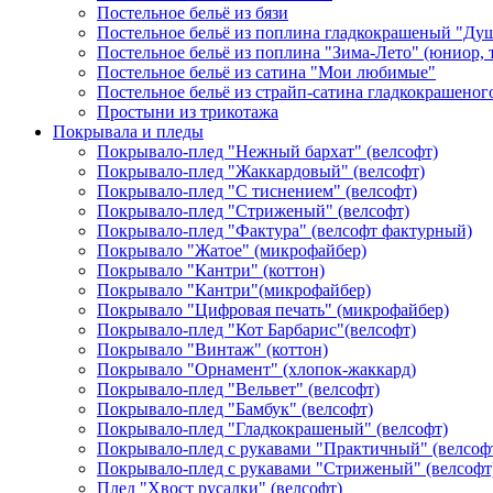
Постельное бельё из бязи
Постельное бельё из поплина гладкокрашеный "Ду
Постельное бельё из поплина "Зима-Лето" (юниор,
Постельное бельё из сатина "Мои любимые"
Постельное бельё из страйп-сатина гладкокрашеног
Простыни из трикотажа
Покрывала и пледы
Покрывало-плед "Нежный бархат" (велсофт)
Покрывало-плед "Жаккардовый" (велсофт)
Покрывало-плед "С тиснением" (велсофт)
Покрывало-плед "Стриженый" (велсофт)
Покрывало-плед "Фактура" (велсофт фактурный)
Покрывало "Жатое" (микрофайбер)
Покрывало "Кантри" (коттон)
Покрывало "Кантри"(микрофайбер)
Покрывало "Цифровая печать" (микрофайбер)
Покрывало-плед "Кот Барбарис"(велсофт)
Покрывало "Винтаж" (коттон)
Покрывало "Орнамент" (хлопок-жаккард)
Покрывало-плед "Вельвет" (велсофт)
Покрывало-плед "Бамбук" (велсофт)
Покрывало-плед "Гладкокрашеный" (велсофт)
Покрывало-плед с рукавами "Практичный" (велсоф
Покрывало-плед с рукавами "Стриженый" (велсофт
Плед "Хвост русалки" (велсофт)