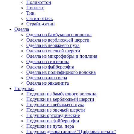
Поликоттон
Поплекс
Тик
Сатин отбел.
Страйп-сатин
Одеяла
Одеяла из бамбукового волокна
Одеяла из верблюжьей шерсти
Одеяла из лебяжьего пуха
Одеяла из овечьей шерсти
Одеяла из микрофибры и поплина
Одеяла из синтепона
Одеяла из файберсофта
Одеяла из полиэфирного волокна
Одеяла из алоэ вера
Одеяла из эвкалипта
Подушки
Подушки из бамбукового волокна
Подушки из верблюжьей шерсти
Подушки из лебяжьего пуха
Подушки из овечьей шерсти
Подушки ортопедические
Подушки из файберсофта
Подушки из пуха, пера
Подушки декоративные "Цифровая печать"