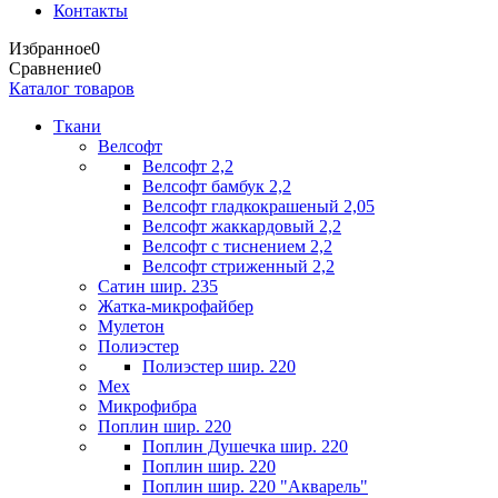
Контакты
Избранное
0
Сравнение
0
Каталог товаров
Ткани
Велсофт
Велсофт 2,2
Велсофт бамбук 2,2
Велсофт гладкокрашеный 2,05
Велсофт жаккардовый 2,2
Велсофт с тиснением 2,2
Велсофт стриженный 2,2
Сатин шир. 235
Жатка-микрофайбер
Мулетон
Полиэстер
Полиэстер шир. 220
Мех
Микрофибра
Поплин шир. 220
Поплин Душечка шир. 220
Поплин шир. 220
Поплин шир. 220 "Акварель"