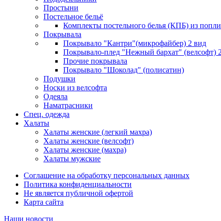
Простыни
Постельное бельё
Комплекты постельного белья (КПБ) из попли
Покрывала
Покрывало "Кантри"(микрофайбер) 2 вид
Покрывало-плед "Нежный бархат" (велсофт) 
Прочие покрывала
Покрывало "Шоколад" (полисатин)
Подушки
Носки из велсофта
Одеяла
Наматрасники
Спец. одежда
Халаты
Халаты женские (легкий махра)
Халаты женские (велсофт)
Халаты женские (махра)
Халаты мужские
Соглашение на обработку персональных данных
Политика конфиденциальности
Не является публичной офертой
Карта сайта
Наши новости