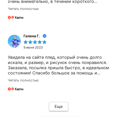
очень внимательно, в течении короткого
времени, проинформировали о наличии товара,
Читать полностью
помогли собрать заказ, обсчитали стоимость и
тд. Заказ получили вовремя, всё аккуратно
упаковано и доставлено. Большое спасибо
персоналу Соффтекс за быструю и
качественную работу! Третий год приобретаем
Галина Г.
для ветеранов пледы с рукавали, в этом году
вышли на прямую на производителя, чему
9 июня 2023
очень рады! Хорошая, качественная продукция
в подарочной упаковке. Рекомендую Соффтекс.
Увидела на сайте плед, который очень долго
искала, и размер, и рисунок очень понравился.
Заказала, посылка пришла быстро, в идеальном
состоянии! Спасибо большое за помощь и
обслуживание менеджеру Анне!!!
Читать полностью
Еще