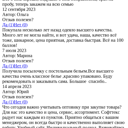
пробу, теперь закажем на всю семью
12 сентября 2023
Автор: Ольга
Отзыв полезен?
Да (
1
)
Нет (
0
)
Покупала несколько лет назад одеяло высшего качества.
Много лет не могла найти, и вот удача, наша, качество всё
тоже, шикарное, цена приятная, доставка быстрая. Всё на 100
баллов!
7 июля 2023
Автор: Марина
Отзыв полезен?
Да (
1
)
Нет (
0
)
Получила посылочку с постельным бельем.Все высшего
качества очень классное белье ,красиво упаковано. Буду
рекомендовать и заказывать сама. Большое спасибо..
14 апреля 2023
Автор: Юрий
Отзыв полезен?
Да (
1
)
Нет (
0
)
Что сегодня важно учитывать оптовику при закупке товара?
Для нас это качество и цена, сервис, ассортимент. Софттекс
радует нас каждым из пунктов. Приятно общаться с вашим
менеджером, он всегда быстро и качественно выполняет свою
работу. Удобный сайт. Индивидуальный подход. Развивайтесь