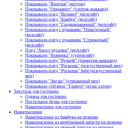
Покрывало "Винтаж" (коттон)
Покрывало "Орнамент" (хлопок-жаккард)
Покрывало-плед "Вельвет" (велсофт)
Покрывало-плед "Бамбук" (велсофт)
Покрывало-плед "Гладкокрашеный" (велсофт)
Покрывало-плед с рукавами "Практичный"
(велсофт)
Покрывало-плед с рукавами "Стриженый"
(велсофт)
Плед "Хвост русалки" (велсофт)
Покрывало "Новинка" (суперсофт)
Покрывало-плед "Рельеф" (трикотаж-жаккард)
Покрывало-плед "Роскошь" (искусственный мех)
Покрывало-плед "Роскошь" light (искусственный
мех)
Покрывало "Зигзаг" (стриженый мех)
Покрывало стёганое "Гламур" (атлас-сатин)
Текстиль для гостиниц
Одеяла для гостиниц
Постельное белье для гостиниц
Наматрасники для гостиниц
Наматрасники
Наматрасники из бамбука на резинке
Наматрасники из верблюжьей шерсти на резинке
Наматрасники из овечьей шерсти на резинке