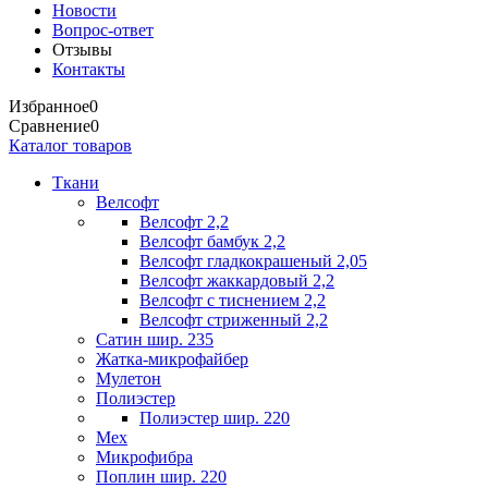
Новости
Вопрос-ответ
Отзывы
Контакты
Избранное
0
Сравнение
0
Каталог товаров
Ткани
Велсофт
Велсофт 2,2
Велсофт бамбук 2,2
Велсофт гладкокрашеный 2,05
Велсофт жаккардовый 2,2
Велсофт с тиснением 2,2
Велсофт стриженный 2,2
Сатин шир. 235
Жатка-микрофайбер
Мулетон
Полиэстер
Полиэстер шир. 220
Мех
Микрофибра
Поплин шир. 220