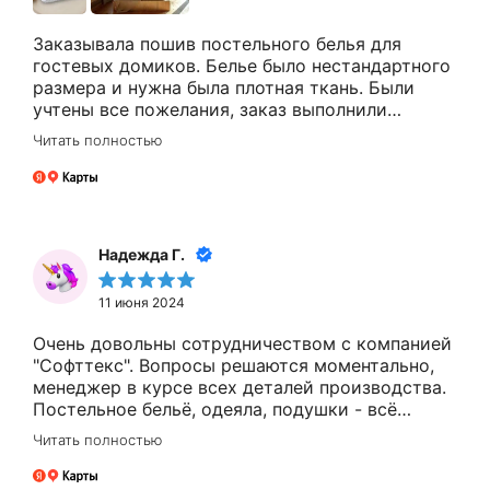
Заказывала пошив постельного белья для
гостевых домиков. Белье было нестандартного
размера и нужна была плотная ткань. Были
учтены все пожелания, заказ выполнили
быстро. Заказывали еще подушки и одеяла для
Читать полностью
гостей, качеством очень довольны.
Надежда Г.
11 июня 2024
Очень довольны сотрудничеством с компанией
"Софттекс". Вопросы решаются моментально,
менеджер в курсе всех деталей производства.
Постельное бельё, одеяла, подушки - всё
максимального качества. Многое шили для нас
Читать полностью
на заказ. Быстро и с учётом всех пожеланий.
100% рекомендую эту компанию.