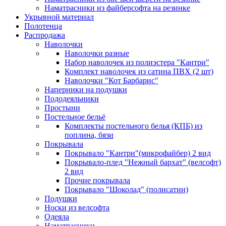
Наматрасники из файберсофта на резинке
Укрывной материал
Полотенца
Распродажа
Наволочки
Наволочки разные
Набор наволочек из полиэстера "Кантри"
Комплект наволочек из сатина ПВХ (2 шт)
Наволочки "Кот Барбарис"
Наперники на подушки
Пододеяльники
Простыни
Постельное бельё
Комплекты постельного белья (КПБ) из
поплина, бязи
Покрывала
Покрывало "Кантри"(микрофайбер) 2 вид
Покрывало-плед "Нежный бархат" (велсофт)
2 вид
Прочие покрывала
Покрывало "Шоколад" (полисатин)
Подушки
Носки из велсофта
Одеяла
Наматрасники