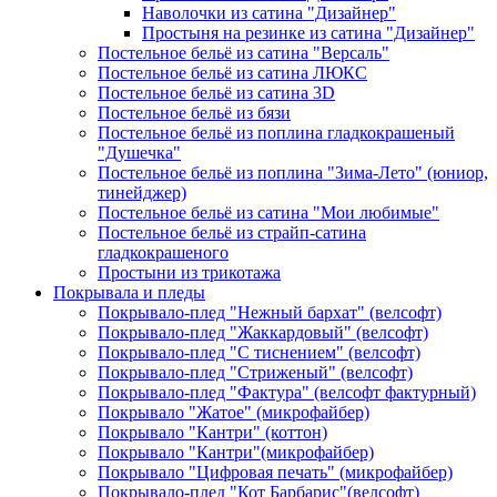
Наволочки из сатина "Дизайнер"
Простыня на резинке из сатина "Дизайнер"
Постельное бельё из сатина "Версаль"
Постельное бельё из сатина ЛЮКС
Постельное бельё из сатина 3D
Постельное бельё из бязи
Постельное бельё из поплина гладкокрашеный
"Душечка"
Постельное бельё из поплина "Зима-Лето" (юниор,
тинейджер)
Постельное бельё из сатина "Мои любимые"
Постельное бельё из страйп-сатина
гладкокрашеного
Простыни из трикотажа
Покрывала и пледы
Покрывало-плед "Нежный бархат" (велсофт)
Покрывало-плед "Жаккардовый" (велсофт)
Покрывало-плед "С тиснением" (велсофт)
Покрывало-плед "Стриженый" (велсофт)
Покрывало-плед "Фактура" (велсофт фактурный)
Покрывало "Жатое" (микрофайбер)
Покрывало "Кантри" (коттон)
Покрывало "Кантри"(микрофайбер)
Покрывало "Цифровая печать" (микрофайбер)
Покрывало-плед "Кот Барбарис"(велсофт)