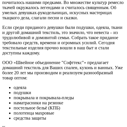
почиталось нашими предками. Во множестве культур ремесло
ткачей окружалось легендами и считалось священным. Об
умелых девушках-рукодельницах, искусных мастерицах
ткацкого дела, слагали песни и сказки.
Если среди приданого девушки были подушки, одеяла, ткани
и другой домашний текстиль, это значило, что невеста – из
трудолюбивой и домовитой семьи. Собрать такое приданое
требовало средств, времени и огромных усилий. Сегодня
текстильные изделия прочно вошли в наш быт и стали
доступны каждому.
ООО «Швейное объединение "Софттекс"» предлагает
домашний текстиль для Ваших спален, кухонь и ванных. Уже
более 20 лет мы производим и реализуем разнообразный
товар оптом:
одеяла
подушки
покрывала и покрывала-пледы
наматрасники на резинке
постельное бельё (КПБ)
полотенца махровые
средства защиты