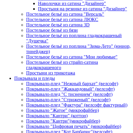
Наволочки из сатина "Дизайнер"
Простыня на резинке из сатина "Дизайнер"
Постельное бельё из сатина "Версаль"
Постельное бельё из сатина ЛЮКС
Постельное бельё из сатина 3D
Постельное бельё из бязи
Постельное бельё из поплина гладкокрашеный
"Душечка"
Постельное бельё из поплина "Зима-Лето" (юниор,
тинейджер)
Постельное бельё из сатина "Мои любимые"
Постельное бельё из страйп-сатина
гладкокрашеного
Простыни из трикотажа
Покрывала и пледы
Покрывало-плед "Нежный бархат" (велсофт)
Покрывало-плед "Жаккардовый" (велсофт)
Покрывало-плед "С тиснением" (велсофт)
Покрывало-плед "Стриженый" (велсофт)
Покрывало-плед "Фактура" (велсофт фактурный)
Покрывало "Жатое" (микрофайбер)
Покрывало "Кантри" (коттон)
Покрывало "Кантри"(микрофайбер)
Покрывало "Цифровая печать" (микрофайбер)
Покрывало-плед "Кот Барбарис"(велсофт)