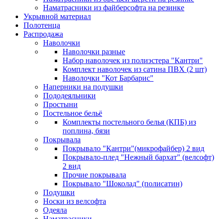
Наматрасники из файберсофта на резинке
Укрывной материал
Полотенца
Распродажа
Наволочки
Наволочки разные
Набор наволочек из полиэстера "Кантри"
Комплект наволочек из сатина ПВХ (2 шт)
Наволочки "Кот Барбарис"
Наперники на подушки
Пододеяльники
Простыни
Постельное бельё
Комплекты постельного белья (КПБ) из
поплина, бязи
Покрывала
Покрывало "Кантри"(микрофайбер) 2 вид
Покрывало-плед "Нежный бархат" (велсофт)
2 вид
Прочие покрывала
Покрывало "Шоколад" (полисатин)
Подушки
Носки из велсофта
Одеяла
Наматрасники