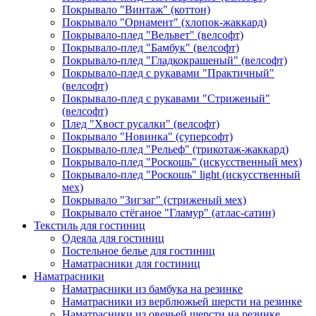
Покрывало "Винтаж" (коттон)
Покрывало "Орнамент" (хлопок-жаккард)
Покрывало-плед "Вельвет" (велсофт)
Покрывало-плед "Бамбук" (велсофт)
Покрывало-плед "Гладкокрашеный" (велсофт)
Покрывало-плед с рукавами "Практичный"
(велсофт)
Покрывало-плед с рукавами "Стриженый"
(велсофт)
Плед "Хвост русалки" (велсофт)
Покрывало "Новинка" (суперсофт)
Покрывало-плед "Рельеф" (трикотаж-жаккард)
Покрывало-плед "Роскошь" (искусственный мех)
Покрывало-плед "Роскошь" light (искусственный
мех)
Покрывало "Зигзаг" (стриженый мех)
Покрывало стёганое "Гламур" (атлас-сатин)
Текстиль для гостиниц
Одеяла для гостиниц
Постельное белье для гостиниц
Наматрасники для гостиниц
Наматрасники
Наматрасники из бамбука на резинке
Наматрасники из верблюжьей шерсти на резинке
Наматрасники из овечьей шерсти на резинке