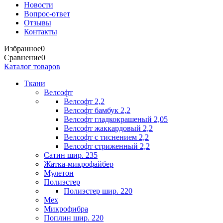
Новости
Вопрос-ответ
Отзывы
Контакты
Избранное
0
Сравнение
0
Каталог товаров
Ткани
Велсофт
Велсофт 2,2
Велсофт бамбук 2,2
Велсофт гладкокрашеный 2,05
Велсофт жаккардовый 2,2
Велсофт с тиснением 2,2
Велсофт стриженный 2,2
Сатин шир. 235
Жатка-микрофайбер
Мулетон
Полиэстер
Полиэстер шир. 220
Мех
Микрофибра
Поплин шир. 220