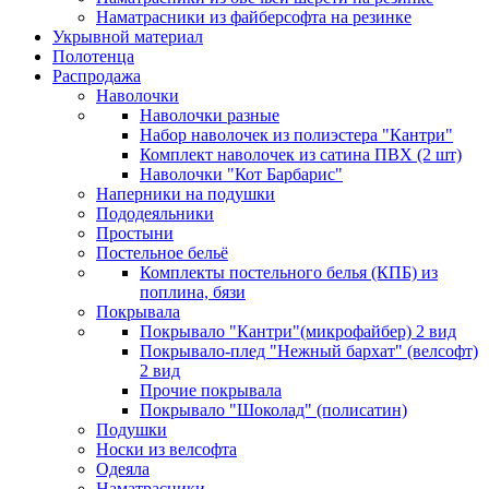
Наматрасники из файберсофта на резинке
Укрывной материал
Полотенца
Распродажа
Наволочки
Наволочки разные
Набор наволочек из полиэстера "Кантри"
Комплект наволочек из сатина ПВХ (2 шт)
Наволочки "Кот Барбарис"
Наперники на подушки
Пододеяльники
Простыни
Постельное бельё
Комплекты постельного белья (КПБ) из
поплина, бязи
Покрывала
Покрывало "Кантри"(микрофайбер) 2 вид
Покрывало-плед "Нежный бархат" (велсофт)
2 вид
Прочие покрывала
Покрывало "Шоколад" (полисатин)
Подушки
Носки из велсофта
Одеяла
Наматрасники