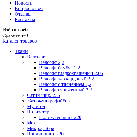
Новости
Вопрос-ответ
Отзывы
Контакты
Избранное
0
Сравнение
0
Каталог товаров
Ткани
Велсофт
Велсофт 2,2
Велсофт бамбук 2,2
Велсофт гладкокрашеный 2,05
Велсофт жаккардовый 2,2
Велсофт с тиснением 2,2
Велсофт стриженный 2,2
Сатин шир. 235
Жатка-микрофайбер
Мулетон
Полиэстер
Полиэстер шир. 220
Мех
Микрофибра
Поплин шир. 220