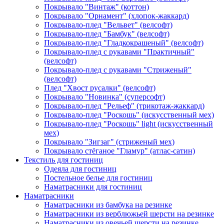
Покрывало "Винтаж" (коттон)
Покрывало "Орнамент" (хлопок-жаккард)
Покрывало-плед "Вельвет" (велсофт)
Покрывало-плед "Бамбук" (велсофт)
Покрывало-плед "Гладкокрашеный" (велсофт)
Покрывало-плед с рукавами "Практичный"
(велсофт)
Покрывало-плед с рукавами "Стриженый"
(велсофт)
Плед "Хвост русалки" (велсофт)
Покрывало "Новинка" (суперсофт)
Покрывало-плед "Рельеф" (трикотаж-жаккард)
Покрывало-плед "Роскошь" (искусственный мех)
Покрывало-плед "Роскошь" light (искусственный
мех)
Покрывало "Зигзаг" (стриженый мех)
Покрывало стёганое "Гламур" (атлас-сатин)
Текстиль для гостиниц
Одеяла для гостиниц
Постельное белье для гостиниц
Наматрасники для гостиниц
Наматрасники
Наматрасники из бамбука на резинке
Наматрасники из верблюжьей шерсти на резинке
Наматрасники из овечьей шерсти на резинке