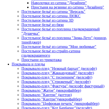
Наволочки из сатина "Дизайнер"
Простыня на резинке из сатина "Дизайнер"
Постельное бельё из сатина "Версаль"
Постельное бельё из сатина ЛЮКС
Постельное бельё из сатина 3D
Постельное бельё из бязи
Постельное бельё из поплина гладкокрашеный
"Душечка"
Постельное бельё из поплина "Зима-Лето" (юниор,
тинейджер)
Постельное бельё из сатина "Мои любимые"
Постельное бельё из страйп-сатина
гладкокрашеного
Простыни из трикотажа
Покрывала и пледы
Покрывало-плед "Нежный бархат" (велсофт)
Покрывало-плед "Жаккардовый" (велсофт)
Покрывало-плед "С тиснением" (велсофт)
Покрывало-плед "Стриженый" (велсофт)
Покрывало-плед "Фактура" (велсофт фактурный)
Покрывало "Жатое" (микрофайбер)
Покрывало "Кантри" (коттон)
Покрывало "Кантри"(микрофайбер)
Покрывало "Цифровая печать" (микрофайбер)
Покрывало-плед "Кот Барбарис"(велсофт)