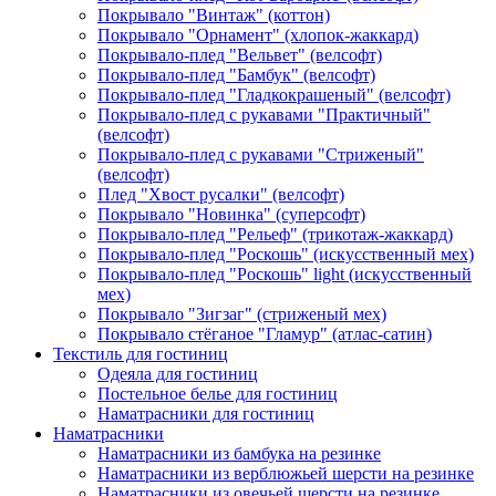
Покрывало "Винтаж" (коттон)
Покрывало "Орнамент" (хлопок-жаккард)
Покрывало-плед "Вельвет" (велсофт)
Покрывало-плед "Бамбук" (велсофт)
Покрывало-плед "Гладкокрашеный" (велсофт)
Покрывало-плед с рукавами "Практичный"
(велсофт)
Покрывало-плед с рукавами "Стриженый"
(велсофт)
Плед "Хвост русалки" (велсофт)
Покрывало "Новинка" (суперсофт)
Покрывало-плед "Рельеф" (трикотаж-жаккард)
Покрывало-плед "Роскошь" (искусственный мех)
Покрывало-плед "Роскошь" light (искусственный
мех)
Покрывало "Зигзаг" (стриженый мех)
Покрывало стёганое "Гламур" (атлас-сатин)
Текстиль для гостиниц
Одеяла для гостиниц
Постельное белье для гостиниц
Наматрасники для гостиниц
Наматрасники
Наматрасники из бамбука на резинке
Наматрасники из верблюжьей шерсти на резинке
Наматрасники из овечьей шерсти на резинке