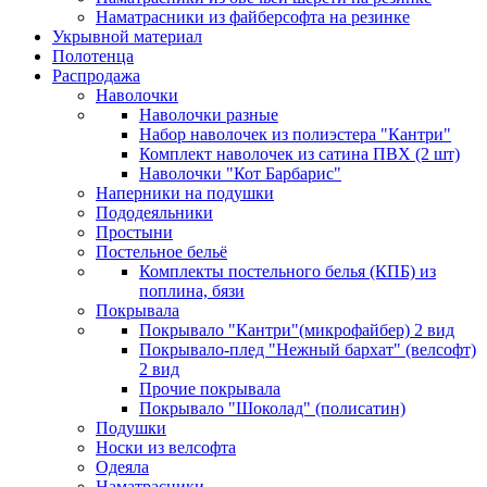
Наматрасники из файберсофта на резинке
Укрывной материал
Полотенца
Распродажа
Наволочки
Наволочки разные
Набор наволочек из полиэстера "Кантри"
Комплект наволочек из сатина ПВХ (2 шт)
Наволочки "Кот Барбарис"
Наперники на подушки
Пододеяльники
Простыни
Постельное бельё
Комплекты постельного белья (КПБ) из
поплина, бязи
Покрывала
Покрывало "Кантри"(микрофайбер) 2 вид
Покрывало-плед "Нежный бархат" (велсофт)
2 вид
Прочие покрывала
Покрывало "Шоколад" (полисатин)
Подушки
Носки из велсофта
Одеяла
Наматрасники