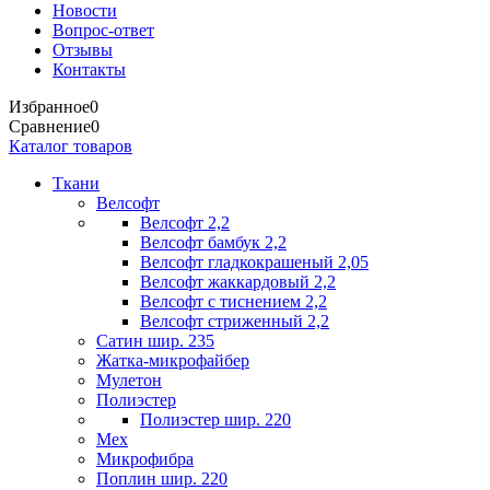
Новости
Вопрос-ответ
Отзывы
Контакты
Избранное
0
Сравнение
0
Каталог товаров
Ткани
Велсофт
Велсофт 2,2
Велсофт бамбук 2,2
Велсофт гладкокрашеный 2,05
Велсофт жаккардовый 2,2
Велсофт с тиснением 2,2
Велсофт стриженный 2,2
Сатин шир. 235
Жатка-микрофайбер
Мулетон
Полиэстер
Полиэстер шир. 220
Мех
Микрофибра
Поплин шир. 220