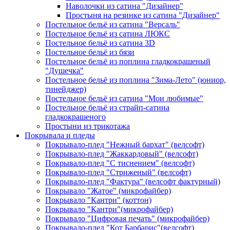
Наволочки из сатина "Дизайнер"
Простыня на резинке из сатина "Дизайнер"
Постельное бельё из сатина "Версаль"
Постельное бельё из сатина ЛЮКС
Постельное бельё из сатина 3D
Постельное бельё из бязи
Постельное бельё из поплина гладкокрашеный
"Душечка"
Постельное бельё из поплина "Зима-Лето" (юниор,
тинейджер)
Постельное бельё из сатина "Мои любимые"
Постельное бельё из страйп-сатина
гладкокрашеного
Простыни из трикотажа
Покрывала и пледы
Покрывало-плед "Нежный бархат" (велсофт)
Покрывало-плед "Жаккардовый" (велсофт)
Покрывало-плед "С тиснением" (велсофт)
Покрывало-плед "Стриженый" (велсофт)
Покрывало-плед "Фактура" (велсофт фактурный)
Покрывало "Жатое" (микрофайбер)
Покрывало "Кантри" (коттон)
Покрывало "Кантри"(микрофайбер)
Покрывало "Цифровая печать" (микрофайбер)
Покрывало-плед "Кот Барбарис"(велсофт)