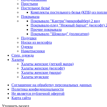
Простыни
Постельное бельё
Комплекты постельного белья (КПБ) из попли
Покрывала
Покрывало "Кантри"(микрофайбер) 2 вид
Покрывало-плед "Нежный бархат" (велсофт) 
Прочие покрывала
Покрывало "Шоколад" (полисатин)
Подушки
Носки из велсофта
Одеяла
Наматрасники
Спец. одежда
Халаты
Халаты женские (легкий махра)
Халаты женские (велсофт)
Халаты женские (махра)
Халаты мужские
Соглашение на обработку персональных данных
Политика конфиденциальности
Не является публичной офертой
Карта сайта
Уточнить раздел