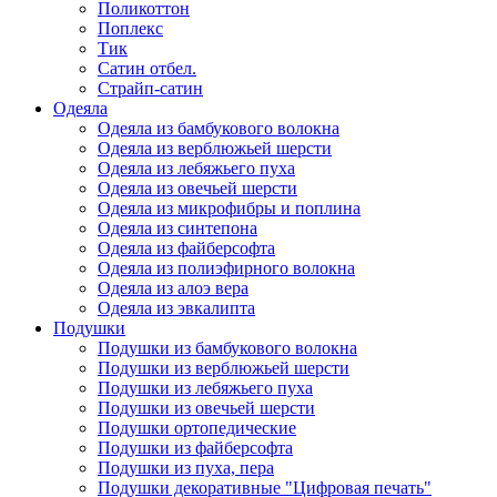
Поликоттон
Поплекс
Тик
Сатин отбел.
Страйп-сатин
Одеяла
Одеяла из бамбукового волокна
Одеяла из верблюжьей шерсти
Одеяла из лебяжьего пуха
Одеяла из овечьей шерсти
Одеяла из микрофибры и поплина
Одеяла из синтепона
Одеяла из файберсофта
Одеяла из полиэфирного волокна
Одеяла из алоэ вера
Одеяла из эвкалипта
Подушки
Подушки из бамбукового волокна
Подушки из верблюжьей шерсти
Подушки из лебяжьего пуха
Подушки из овечьей шерсти
Подушки ортопедические
Подушки из файберсофта
Подушки из пуха, пера
Подушки декоративные "Цифровая печать"