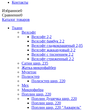
Контакты
Избранное
0
Сравнение
0
Каталог товаров
Ткани
Велсофт
Велсофт 2,2
Велсофт бамбук 2,2
Велсофт гладкокрашеный 2,05
Велсофт жаккардовый 2,2
Велсофт с тиснением 2,2
Велсофт стриженный 2,2
Сатин шир. 235
Жатка-микрофайбер
Мулетон
Полиэстер
Полиэстер шир. 220
Мех
Микрофибра
Поплин шир. 220
Поплин Душечка шир. 220
Поплин шир. 220
Поплин шир. 220 "Акварель"