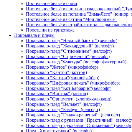
Постельное бельё из бязи
Постельное бельё из поплина гладкокрашеный "Ду
Постельное бельё из поплина "Зима-Лето" (юниор,
Постельное бельё из сатина "Мои любимые"
Постельное бельё из страйп-сатина гладкокрашеног
Простыни из трикотажа
Покрывала и пледы
Покрывало-плед "Нежный бархат" (велсофт)
Покрывало-плед "Жаккардовый" (велсофт)
Покрывало-плед "С тиснением" (велсофт)
Покрывало-плед "Стриженый" (велсофт)
Покрывало-плед "Фактура" (велсофт фактурный)
Покрывало "Жатое" (микрофайбер)
Покрывало "Кантри" (коттон)
Покрывало "Кантри"(микрофайбер)
Покрывало "Цифровая печать" (микрофайбер)
Покрывало-плед "Кот Барбарис"(велсофт)
Покрывало "Винтаж" (коттон)
Покрывало "Орнамент" (хлопок-жаккард)
Покрывало-плед "Вельвет" (велсофт)
Покрывало-плед "Бамбук" (велсофт)
Покрывало-плед "Гладкокрашеный" (велсофт)
Покрывало-плед с рукавами "Практичный" (велсоф
Покрывало-плед с рукавами "Стриженый" (велсофт
Плед "Хвост русалки" (велсофт)