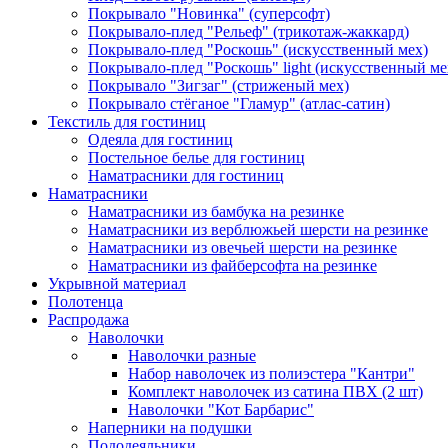
Покрывало "Новинка" (суперсофт)
Покрывало-плед "Рельеф" (трикотаж-жаккард)
Покрывало-плед "Роскошь" (искусственный мех)
Покрывало-плед "Роскошь" light (искусственный ме
Покрывало "Зигзаг" (стриженый мех)
Покрывало стёганое "Гламур" (атлас-сатин)
Текстиль для гостиниц
Одеяла для гостиниц
Постельное белье для гостиниц
Наматрасники для гостиниц
Наматрасники
Наматрасники из бамбука на резинке
Наматрасники из верблюжьей шерсти на резинке
Наматрасники из овечьей шерсти на резинке
Наматрасники из файберсофта на резинке
Укрывной материал
Полотенца
Распродажа
Наволочки
Наволочки разные
Набор наволочек из полиэстера "Кантри"
Комплект наволочек из сатина ПВХ (2 шт)
Наволочки "Кот Барбарис"
Наперники на подушки
Пододеяльники