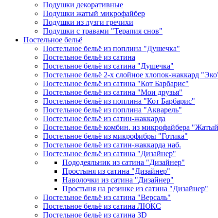
Подушки декоративные
Подушки жатый микрофайбер
Подушки из лузги гречихи
Подушки с травами "Терапия снов"
Постельное бельё
Постельное бельё из поплина "Душечка"
Постельное бельё из сатина
Постельное бельё из сатина "Душечка"
Постельное бельё 2-х слойное хлопок-жаккард "Эко
Постельное бельё из сатина "Кот Барбарис"
Постельное бельё из сатина "Мои друзья"
Постельное бельё из поплина "Кот Барбарис"
Постельное бельё из поплина "Акварель"
Постельное бельё из сатин-жаккарда
Постельное бельё комбин. из микрофайбера "Жаты
Постельное бельё из микрофибры "Готика"
Постельное бельё из сатин-жаккарда наб.
Постельное бельё из сатина "Дизайнер"
Пододеяльник из сатина "Дизайнер"
Простыня из сатина "Дизайнер"
Наволочки из сатина "Дизайнер"
Простыня на резинке из сатина "Дизайнер"
Постельное бельё из сатина "Версаль"
Постельное бельё из сатина ЛЮКС
Постельное бельё из сатина 3D