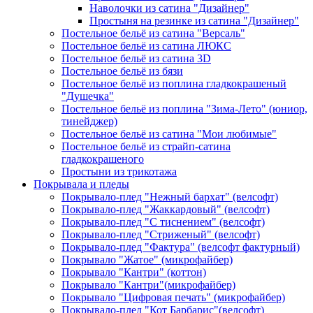
Наволочки из сатина "Дизайнер"
Простыня на резинке из сатина "Дизайнер"
Постельное бельё из сатина "Версаль"
Постельное бельё из сатина ЛЮКС
Постельное бельё из сатина 3D
Постельное бельё из бязи
Постельное бельё из поплина гладкокрашеный
"Душечка"
Постельное бельё из поплина "Зима-Лето" (юниор,
тинейджер)
Постельное бельё из сатина "Мои любимые"
Постельное бельё из страйп-сатина
гладкокрашеного
Простыни из трикотажа
Покрывала и пледы
Покрывало-плед "Нежный бархат" (велсофт)
Покрывало-плед "Жаккардовый" (велсофт)
Покрывало-плед "С тиснением" (велсофт)
Покрывало-плед "Стриженый" (велсофт)
Покрывало-плед "Фактура" (велсофт фактурный)
Покрывало "Жатое" (микрофайбер)
Покрывало "Кантри" (коттон)
Покрывало "Кантри"(микрофайбер)
Покрывало "Цифровая печать" (микрофайбер)
Покрывало-плед "Кот Барбарис"(велсофт)