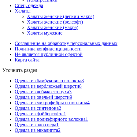
Спец. одежда
Халаты
Халаты женские (легкий махра)
Халаты женские (велсофт)
Халаты женские (махра)
Халаты мужские
Соглашение на обработку персональных данных
Политика конфиденциальности
Не является публичной офертой
Карта сайта
Уточнить раздел
Одеяла из бамбукового волокна
8
Одеяла из верблюжьей шерсти
8
Одеяла из лебяжьего пуха
3
Одеяла из овечьей шерсти
9
Одеяла из микрофибры и поплина
4
Одеяла из синтепона
2
Одеяла из файберсофта
1
Одеяла из полиэфирного волокна
1
Одеяла из алоэ вера
1
Одеяла из эвкалипта
2