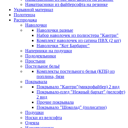
Наматрасники из файберсофта на резинке
Укрывной материал
Полотенца
Распродажа
Наволочки
Наволочки разные
Набор наволочек из полиэстера "Кантри"
Комплект наволочек из сатина ПВХ (2 шт)
Наволочки "Кот Барбарис"
Наперники на подушки
Пододеяльники
Простыни
Постельное бельё
Комплекты постельного белья (КПБ) из
поплина, бязи
Покрывала
Покрывало "Кантри"(микрофайбер) 2 вид
Покрывало-плед "Нежный бархат" (велсофт)
2 вид
Прочие покрывала
Покрывало "Шоколад" (полисатин)
Подушки
Носки из велсофта
Одеяла
Наматрасники