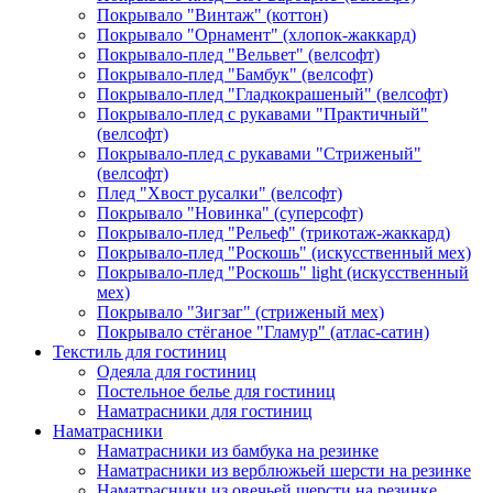
Покрывало "Винтаж" (коттон)
Покрывало "Орнамент" (хлопок-жаккард)
Покрывало-плед "Вельвет" (велсофт)
Покрывало-плед "Бамбук" (велсофт)
Покрывало-плед "Гладкокрашеный" (велсофт)
Покрывало-плед с рукавами "Практичный"
(велсофт)
Покрывало-плед с рукавами "Стриженый"
(велсофт)
Плед "Хвост русалки" (велсофт)
Покрывало "Новинка" (суперсофт)
Покрывало-плед "Рельеф" (трикотаж-жаккард)
Покрывало-плед "Роскошь" (искусственный мех)
Покрывало-плед "Роскошь" light (искусственный
мех)
Покрывало "Зигзаг" (стриженый мех)
Покрывало стёганое "Гламур" (атлас-сатин)
Текстиль для гостиниц
Одеяла для гостиниц
Постельное белье для гостиниц
Наматрасники для гостиниц
Наматрасники
Наматрасники из бамбука на резинке
Наматрасники из верблюжьей шерсти на резинке
Наматрасники из овечьей шерсти на резинке