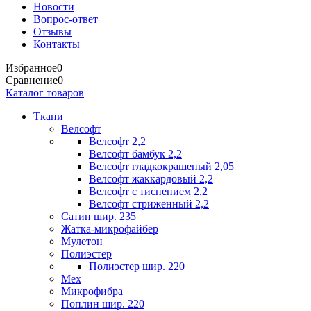
Новости
Вопрос-ответ
Отзывы
Контакты
Избранное
0
Сравнение
0
Каталог товаров
Ткани
Велсофт
Велсофт 2,2
Велсофт бамбук 2,2
Велсофт гладкокрашеный 2,05
Велсофт жаккардовый 2,2
Велсофт с тиснением 2,2
Велсофт стриженный 2,2
Сатин шир. 235
Жатка-микрофайбер
Мулетон
Полиэстер
Полиэстер шир. 220
Мех
Микрофибра
Поплин шир. 220