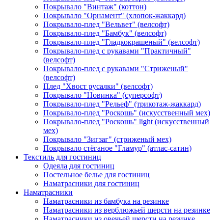
Покрывало "Винтаж" (коттон)
Покрывало "Орнамент" (хлопок-жаккард)
Покрывало-плед "Вельвет" (велсофт)
Покрывало-плед "Бамбук" (велсофт)
Покрывало-плед "Гладкокрашеный" (велсофт)
Покрывало-плед с рукавами "Практичный"
(велсофт)
Покрывало-плед с рукавами "Стриженый"
(велсофт)
Плед "Хвост русалки" (велсофт)
Покрывало "Новинка" (суперсофт)
Покрывало-плед "Рельеф" (трикотаж-жаккард)
Покрывало-плед "Роскошь" (искусственный мех)
Покрывало-плед "Роскошь" light (искусственный
мех)
Покрывало "Зигзаг" (стриженый мех)
Покрывало стёганое "Гламур" (атлас-сатин)
Текстиль для гостиниц
Одеяла для гостиниц
Постельное белье для гостиниц
Наматрасники для гостиниц
Наматрасники
Наматрасники из бамбука на резинке
Наматрасники из верблюжьей шерсти на резинке
Наматрасники из овечьей шерсти на резинке