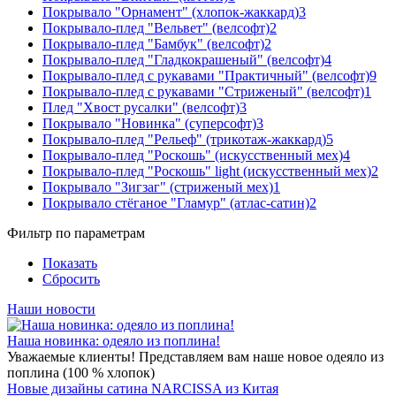
Покрывало "Орнамент" (хлопок-жаккард)
3
Покрывало-плед "Вельвет" (велсофт)
2
Покрывало-плед "Бамбук" (велсофт)
2
Покрывало-плед "Гладкокрашеный" (велсофт)
4
Покрывало-плед с рукавами "Практичный" (велсофт)
9
Покрывало-плед с рукавами "Стриженый" (велсофт)
1
Плед "Хвост русалки" (велсофт)
3
Покрывало "Новинка" (суперсофт)
3
Покрывало-плед "Рельеф" (трикотаж-жаккард)
5
Покрывало-плед "Роскошь" (искусственный мех)
4
Покрывало-плед "Роскошь" light (искусственный мех)
2
Покрывало "Зигзаг" (стриженый мех)
1
Покрывало стёганое "Гламур" (атлас-сатин)
2
Фильтр по параметрам
Показать
Сбросить
Наши новости
Наша новинка: одеяло из поплина!
Уважаемые клиенты! Представляем вам наше новое одеяло из
поплина (100 % хлопок)
Новые дизайны сатина NARCISSA из Китая