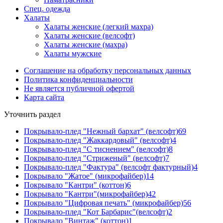
Спец. одежда
Халаты
Халаты женские (легкий махра)
Халаты женские (велсофт)
Халаты женские (махра)
Халаты мужские
Соглашение на обработку персональных данных
Политика конфиденциальности
Не является публичной офертой
Карта сайта
Уточнить раздел
Покрывало-плед "Нежный бархат" (велсофт)
69
Покрывало-плед "Жаккардовый" (велсофт)
4
Покрывало-плед "С тиснением" (велсофт)
8
Покрывало-плед "Стриженый" (велсофт)
7
Покрывало-плед "Фактура" (велсофт фактурный)
4
Покрывало "Жатое" (микрофайбер)
14
Покрывало "Кантри" (коттон)
6
Покрывало "Кантри"(микрофайбер)
42
Покрывало "Цифровая печать" (микрофайбер)
56
Покрывало-плед "Кот Барбарис"(велсофт)
2
Покрывало "Винтаж" (коттон)
1