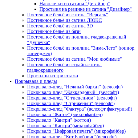
Наволочки из сатина "Дизайнер"
Простыня на резинке из сатина "Дизайнер"
Постельное бельё из сатина "Версаль"
Постельное бельё из сатина ЛЮКС
Постельное бельё из сатина 3D
Постельное бельё из бязи
Постельное бельё из поплина гладкокрашеный
"Душечка"
Постельное бельё из поплина "Зима-Лето" (юниор,
тинейджер)
Постельное бельё из сатина "Мои любимые"
Постельное бельё из страйп-сатина
гладкокрашеного
Простыни из трикотажа
Покрывала и пледы
Покрывало-плед "Нежный бархат" (велсофт)
Покрывало-плед "Жаккардовый" (велсофт)
Покрывало-плед "С тиснением" (велсофт)
Покрывало-плед "Стриженый" (велсофт)
Покрывало-плед "Фактура" (велсофт фактурный)
Покрывало "Жатое" (микрофайбер)
Покрывало "Кантри" (коттон)
Покрывало "Кантри"(микрофайбер)
Покрывало "Цифровая печать" (микрофайбер)
Покрывало-плед "Кот Барбарис"(велсофт)