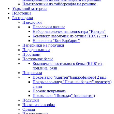
Наматрасники из файберсофта на резинке
Укрывной материал
Полотенца
Распродажа
Наволочки
Наволочки разные
Набор наволочек из полиэстера "Кантри"
Комплект наволочек из сатина ПВХ (2 шт)
Наволочки "Кот Барбарис"
Наперники на подушки
Пододеяльники
Простыни
Постельное бельё
Комплекты постельного белья (КПБ) из
поплина, бязи
Покрывала
Покрывало "Кантри"(микрофайбер) 2 вид
Покрывало-плед "Нежный бархат" (велсофт)
2 вид
Прочие покрывала
Покрывало "Шоколад" (полисатин)
Подушки
Носки из велсофта
Одеяла
Наматрасники