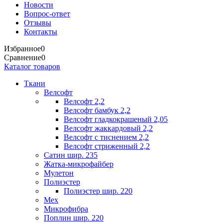
Новости
Вопрос-ответ
Отзывы
Контакты
Избранное
0
Сравнение
0
Каталог товаров
Ткани
Велсофт
Велсофт 2,2
Велсофт бамбук 2,2
Велсофт гладкокрашеный 2,05
Велсофт жаккардовый 2,2
Велсофт с тиснением 2,2
Велсофт стриженный 2,2
Сатин шир. 235
Жатка-микрофайбер
Мулетон
Полиэстер
Полиэстер шир. 220
Мех
Микрофибра
Поплин шир. 220