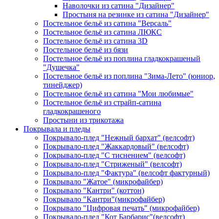
Наволочки из сатина "Дизайнер"
Простыня на резинке из сатина "Дизайнер"
Постельное бельё из сатина "Версаль"
Постельное бельё из сатина ЛЮКС
Постельное бельё из сатина 3D
Постельное бельё из бязи
Постельное бельё из поплина гладкокрашеный
"Душечка"
Постельное бельё из поплина "Зима-Лето" (юниор,
тинейджер)
Постельное бельё из сатина "Мои любимые"
Постельное бельё из страйп-сатина
гладкокрашеного
Простыни из трикотажа
Покрывала и пледы
Покрывало-плед "Нежный бархат" (велсофт)
Покрывало-плед "Жаккардовый" (велсофт)
Покрывало-плед "С тиснением" (велсофт)
Покрывало-плед "Стриженый" (велсофт)
Покрывало-плед "Фактура" (велсофт фактурный)
Покрывало "Жатое" (микрофайбер)
Покрывало "Кантри" (коттон)
Покрывало "Кантри"(микрофайбер)
Покрывало "Цифровая печать" (микрофайбер)
Покрывало-плед "Кот Барбарис"(велсофт)