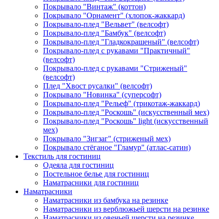
Покрывало "Винтаж" (коттон)
Покрывало "Орнамент" (хлопок-жаккард)
Покрывало-плед "Вельвет" (велсофт)
Покрывало-плед "Бамбук" (велсофт)
Покрывало-плед "Гладкокрашеный" (велсофт)
Покрывало-плед с рукавами "Практичный"
(велсофт)
Покрывало-плед с рукавами "Стриженый"
(велсофт)
Плед "Хвост русалки" (велсофт)
Покрывало "Новинка" (суперсофт)
Покрывало-плед "Рельеф" (трикотаж-жаккард)
Покрывало-плед "Роскошь" (искусственный мех)
Покрывало-плед "Роскошь" light (искусственный
мех)
Покрывало "Зигзаг" (стриженый мех)
Покрывало стёганое "Гламур" (атлас-сатин)
Текстиль для гостиниц
Одеяла для гостиниц
Постельное белье для гостиниц
Наматрасники для гостиниц
Наматрасники
Наматрасники из бамбука на резинке
Наматрасники из верблюжьей шерсти на резинке
Наматрасники из овечьей шерсти на резинке