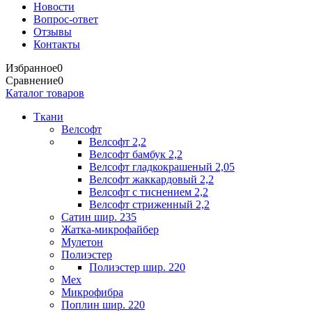
Новости
Вопрос-ответ
Отзывы
Контакты
Избранное
0
Сравнение
0
Каталог товаров
Ткани
Велсофт
Велсофт 2,2
Велсофт бамбук 2,2
Велсофт гладкокрашеный 2,05
Велсофт жаккардовый 2,2
Велсофт с тиснением 2,2
Велсофт стриженный 2,2
Сатин шир. 235
Жатка-микрофайбер
Мулетон
Полиэстер
Полиэстер шир. 220
Мех
Микрофибра
Поплин шир. 220