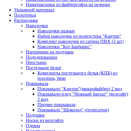
Наматрасники из файберсофта на резинке
Укрывной материал
Полотенца
Распродажа
Наволочки
Наволочки разные
Набор наволочек из полиэстера "Кантри"
Комплект наволочек из сатина ПВХ (2 шт)
Наволочки "Кот Барбарис"
Наперники на подушки
Пододеяльники
Простыни
Постельное бельё
Комплекты постельного белья (КПБ) из
поплина, бязи
Покрывала
Покрывало "Кантри"(микрофайбер) 2 вид
Покрывало-плед "Нежный бархат" (велсофт)
2 вид
Прочие покрывала
Покрывало "Шоколад" (полисатин)
Подушки
Носки из велсофта
Одеяла
Наматрасники