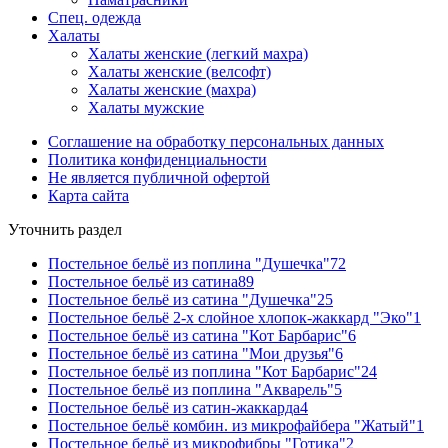
Спец. одежда
Халаты
Халаты женские (легкий махра)
Халаты женские (велсофт)
Халаты женские (махра)
Халаты мужские
Соглашение на обработку персональных данных
Политика конфиденциальности
Не является публичной офертой
Карта сайта
Уточнить раздел
Постельное бельё из поплина "Душечка"
72
Постельное бельё из сатина
89
Постельное бельё из сатина "Душечка"
25
Постельное бельё 2-х слойное хлопок-жаккард "Эко"
1
Постельное бельё из сатина "Кот Барбарис"
6
Постельное бельё из сатина "Мои друзья"
6
Постельное бельё из поплина "Кот Барбарис"
24
Постельное бельё из поплина "Акварель"
5
Постельное бельё из сатин-жаккарда
4
Постельное бельё комбин. из микрофайбера "Жатый"
1
Постельное бельё из микрофибры "Готика"
2