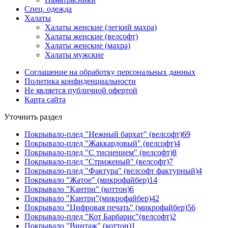
Спец. одежда
Халаты
Халаты женские (легкий махра)
Халаты женские (велсофт)
Халаты женские (махра)
Халаты мужские
Соглашение на обработку персональных данных
Политика конфиденциальности
Не является публичной офертой
Карта сайта
Уточнить раздел
Покрывало-плед "Нежный бархат" (велсофт)
69
Покрывало-плед "Жаккардовый" (велсофт)
4
Покрывало-плед "С тиснением" (велсофт)
8
Покрывало-плед "Стриженый" (велсофт)
7
Покрывало-плед "Фактура" (велсофт фактурный)
4
Покрывало "Жатое" (микрофайбер)
14
Покрывало "Кантри" (коттон)
6
Покрывало "Кантри"(микрофайбер)
42
Покрывало "Цифровая печать" (микрофайбер)
56
Покрывало-плед "Кот Барбарис"(велсофт)
2
Покрывало "Винтаж" (коттон)
1