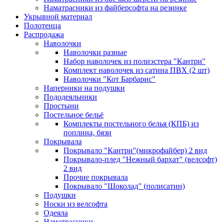
Наматрасники из файберсофта на резинке
Укрывной материал
Полотенца
Распродажа
Наволочки
Наволочки разные
Набор наволочек из полиэстера "Кантри"
Комплект наволочек из сатина ПВХ (2 шт)
Наволочки "Кот Барбарис"
Наперники на подушки
Пододеяльники
Простыни
Постельное бельё
Комплекты постельного белья (КПБ) из
поплина, бязи
Покрывала
Покрывало "Кантри"(микрофайбер) 2 вид
Покрывало-плед "Нежный бархат" (велсофт)
2 вид
Прочие покрывала
Покрывало "Шоколад" (полисатин)
Подушки
Носки из велсофта
Одеяла
Наматрасники