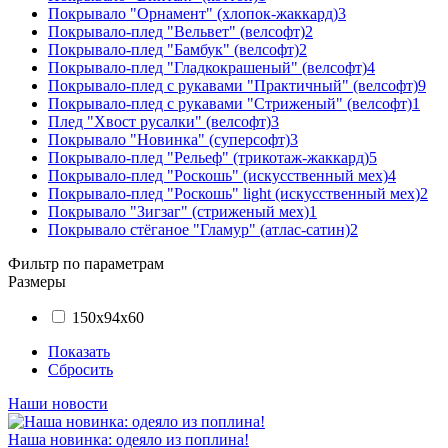
Покрывало "Орнамент" (хлопок-жаккард)
3
Покрывало-плед "Вельвет" (велсофт)
2
Покрывало-плед "Бамбук" (велсофт)
2
Покрывало-плед "Гладкокрашеный" (велсофт)
4
Покрывало-плед с рукавами "Практичный" (велсофт)
9
Покрывало-плед с рукавами "Стриженый" (велсофт)
1
Плед "Хвост русалки" (велсофт)
3
Покрывало "Новинка" (суперсофт)
3
Покрывало-плед "Рельеф" (трикотаж-жаккард)
5
Покрывало-плед "Роскошь" (искусственный мех)
4
Покрывало-плед "Роскошь" light (искусственный мех)
2
Покрывало "Зигзаг" (стриженый мех)
1
Покрывало стёганое "Гламур" (атлас-сатин)
2
Фильтр по параметрам
Размеры
150х94х60
Показать
Сбросить
Наши новости
Наша новинка: одеяло из поплина!