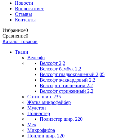
Новости
Вопрос-ответ
Отзывы
Контакты
Избранное
0
Сравнение
0
Каталог товаров
Ткани
Велсофт
Велсофт 2,2
Велсофт бамбук 2,2
Велсофт гладкокрашеный 2,05
Велсофт жаккардовый 2,2
Велсофт с тиснением 2,2
Велсофт стриженный 2,2
Сатин шир. 235
Жатка-микрофайбер
Мулетон
Полиэстер
Полиэстер шир. 220
Мех
Микрофибра
Поплин шир. 220