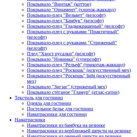
Покрывало "Винтаж" (коттон)
Покрывало "Орнамент" (хлопок-жаккард)
Покрывало-плед "Вельвет" (велсофт)
Покрывало-плед "Бамбук" (велсофт)
Покрывало-плед "Гладкокрашеный" (велсофт)
Покрывало-плед с рукавами "Практичный"
(велсофт)
Покрывало-плед с рукавами "Стриженый"
(велсофт)
Плед "Хвост русалки" (велсофт)
Покрывало "Новинка" (суперсофт)
Покрывало-плед "Рельеф" (трикотаж-жаккард)
Покрывало-плед "Роскошь" (искусственный мех)
Покрывало-плед "Роскошь" light (искусственный
мех)
Покрывало "Зигзаг" (стриженый мех)
Покрывало стёганое "Гламур" (атлас-сатин)
Текстиль для гостиниц
Одеяла для гостиниц
Постельное белье для гостиниц
Наматрасники для гостиниц
Наматрасники
Наматрасники из бамбука на резинке
Наматрасники из верблюжьей шерсти на резинке
Наматрасники из овечьей шерсти на резинке