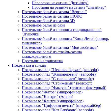
Наволочки из сатина "Дизайнер"
Простыня на резинке из сатина "Дизайнер"
Постельное бельё из сатина "Версаль"
Постельное бельё из сатина ЛЮКС
Постельное бельё из сатина 3D
Постельное бельё из бязи
Постельное бельё из поплина гладкокрашеный
"Душечка"
Постельное бельё из поплина "Зима-Лето" (юниор,
тинейджер)
Постельное бельё из сатина "Мои любимые"
Постельное бельё из страйп-сатина
гладкокрашеного
Простыни из трикотажа
Покрывала и пледы
Покрывало-плед "Нежный бархат" (велсофт)
Покрывало-плед "Жаккардовый" (велсофт)
Покрывало-плед "С тиснением" (велсофт)
Покрывало-плед "Стриженый" (велсофт)
Покрывало-плед "Фактура" (велсофт фактурный)
Покрывало "Жатое" (микрофайбер)
Покрывало "Кантри" (коттон)
Покрывало "Кантри"(микрофайбер)
Покрывало "Цифровая печать" (микрофайбер)
Покрывало-плед "Кот Барбарис"(велсофт)