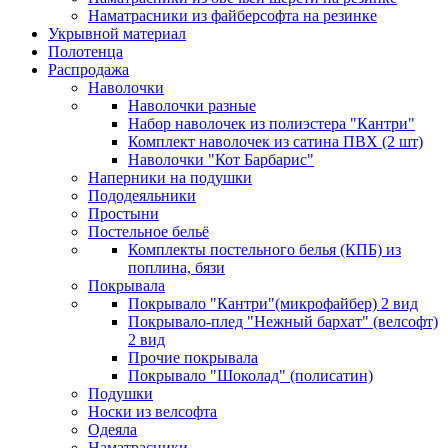
Наматрасники из файберсофта на резинке
Укрывной материал
Полотенца
Распродажа
Наволочки
Наволочки разные
Набор наволочек из полиэстера "Кантри"
Комплект наволочек из сатина ПВХ (2 шт)
Наволочки "Кот Барбарис"
Наперники на подушки
Пододеяльники
Простыни
Постельное бельё
Комплекты постельного белья (КПБ) из
поплина, бязи
Покрывала
Покрывало "Кантри"(микрофайбер) 2 вид
Покрывало-плед "Нежный бархат" (велсофт)
2 вид
Прочие покрывала
Покрывало "Шоколад" (полисатин)
Подушки
Носки из велсофта
Одеяла
Наматрасники