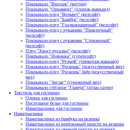
Покрывало "Винтаж" (коттон)
Покрывало "Орнамент" (хлопок-жаккард)
Покрывало-плед "Вельвет" (велсофт)
Покрывало-плед "Бамбук" (велсофт)
Покрывало-плед "Гладкокрашеный" (велсофт)
Покрывало-плед с рукавами "Практичный"
(велсофт)
Покрывало-плед с рукавами "Стриженый"
(велсофт)
Плед "Хвост русалки" (велсофт)
Покрывало "Новинка" (суперсофт)
Покрывало-плед "Рельеф" (трикотаж-жаккард)
Покрывало-плед "Роскошь" (искусственный мех)
Покрывало-плед "Роскошь" light (искусственный
мех)
Покрывало "Зигзаг" (стриженый мех)
Покрывало стёганое "Гламур" (атлас-сатин)
Текстиль для гостиниц
Одеяла для гостиниц
Постельное белье для гостиниц
Наматрасники для гостиниц
Наматрасники
Наматрасники из бамбука на резинке
Наматрасники из верблюжьей шерсти на резинке
Наматрасники из овечьей шерсти на резинке