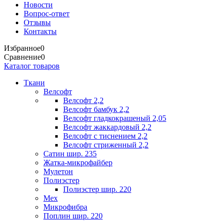
Новости
Вопрос-ответ
Отзывы
Контакты
Избранное
0
Сравнение
0
Каталог товаров
Ткани
Велсофт
Велсофт 2,2
Велсофт бамбук 2,2
Велсофт гладкокрашеный 2,05
Велсофт жаккардовый 2,2
Велсофт с тиснением 2,2
Велсофт стриженный 2,2
Сатин шир. 235
Жатка-микрофайбер
Мулетон
Полиэстер
Полиэстер шир. 220
Мех
Микрофибра
Поплин шир. 220