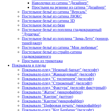
Наволочки из сатина "Дизайнер"
Простыня на резинке из сатина "Дизайнер"
Постельное бельё из сатина "Версаль"
Постельное бельё из сатина ЛЮКС
Постельное бельё из сатина 3D
Постельное бельё из бязи
Постельное бельё из поплина гладкокрашеный
"Душечка"
Постельное бельё из поплина "Зима-Лето" (юниор,
тинейджер)
Постельное бельё из сатина "Мои любимые"
Постельное бельё из страйп-сатина
гладкокрашеного
Простыни из трикотажа
Покрывала и пледы
Покрывало-плед "Нежный бархат" (велсофт)
Покрывало-плед "Жаккардовый" (велсофт)
Покрывало-плед "С тиснением" (велсофт)
Покрывало-плед "Стриженый" (велсофт)
Покрывало-плед "Фактура" (велсофт фактурный)
Покрывало "Жатое" (микрофайбер)
Покрывало "Кантри" (коттон)
Покрывало "Кантри"(микрофайбер)
Покрывало "Цифровая печать" (микрофайбер)
Покрывало-плед "Кот Барбарис"(велсофт)