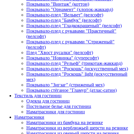
Покрывало "Винтаж" (коттон)
Покрывало "Орнамент" (хлопок-жаккард)
Покрывало-плед "Вельвет" (велсофт)
Покрывало-плед "Бамбук" (велсофт)
Покрывало-плед "Гладкокрашеный" (велсофт)
Покрывало-плед с рукавами "Практичный"
(велсофт)
Покрывало-плед с рукавами "Стриженый"
(велсофт)
Плед "Хвост русалки" (велсофт)
Покрывало "Новинка" (суперсофт)
Покрывало-плед "Рельеф" (трикотаж-жаккард)
Покрывало-плед "Роскошь" (искусственный мех)
Покрывало-плед "Роскошь" light (искусственный
мех)
Покрывало "Зигзаг" (стриженый мех)
Покрывало стёганое "Гламур" (атлас-сатин)
Текстиль для гостиниц
Одеяла для гостиниц
Постельное белье для гостиниц
Наматрасники для гостиниц
Наматрасники
Наматрасники из бамбука на резинке
Наматрасники из верблюжьей шерсти на резинке
Наматрасники из овечьей шерсти на резинке