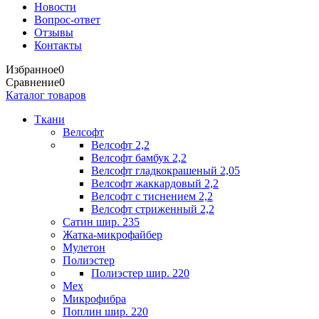
Новости
Вопрос-ответ
Отзывы
Контакты
Избранное
0
Сравнение
0
Каталог товаров
Ткани
Велсофт
Велсофт 2,2
Велсофт бамбук 2,2
Велсофт гладкокрашеный 2,05
Велсофт жаккардовый 2,2
Велсофт с тиснением 2,2
Велсофт стриженный 2,2
Сатин шир. 235
Жатка-микрофайбер
Мулетон
Полиэстер
Полиэстер шир. 220
Мех
Микрофибра
Поплин шир. 220