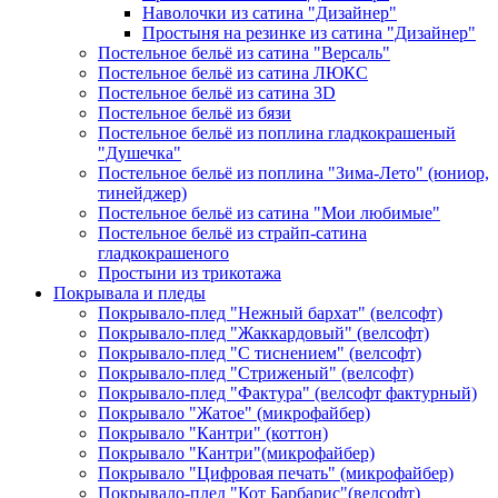
Наволочки из сатина "Дизайнер"
Простыня на резинке из сатина "Дизайнер"
Постельное бельё из сатина "Версаль"
Постельное бельё из сатина ЛЮКС
Постельное бельё из сатина 3D
Постельное бельё из бязи
Постельное бельё из поплина гладкокрашеный
"Душечка"
Постельное бельё из поплина "Зима-Лето" (юниор,
тинейджер)
Постельное бельё из сатина "Мои любимые"
Постельное бельё из страйп-сатина
гладкокрашеного
Простыни из трикотажа
Покрывала и пледы
Покрывало-плед "Нежный бархат" (велсофт)
Покрывало-плед "Жаккардовый" (велсофт)
Покрывало-плед "С тиснением" (велсофт)
Покрывало-плед "Стриженый" (велсофт)
Покрывало-плед "Фактура" (велсофт фактурный)
Покрывало "Жатое" (микрофайбер)
Покрывало "Кантри" (коттон)
Покрывало "Кантри"(микрофайбер)
Покрывало "Цифровая печать" (микрофайбер)
Покрывало-плед "Кот Барбарис"(велсофт)