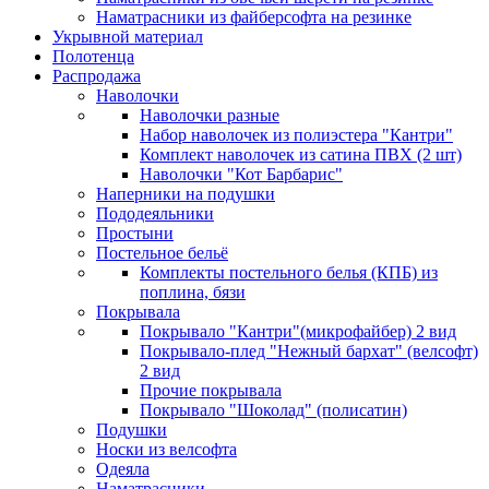
Наматрасники из файберсофта на резинке
Укрывной материал
Полотенца
Распродажа
Наволочки
Наволочки разные
Набор наволочек из полиэстера "Кантри"
Комплект наволочек из сатина ПВХ (2 шт)
Наволочки "Кот Барбарис"
Наперники на подушки
Пододеяльники
Простыни
Постельное бельё
Комплекты постельного белья (КПБ) из
поплина, бязи
Покрывала
Покрывало "Кантри"(микрофайбер) 2 вид
Покрывало-плед "Нежный бархат" (велсофт)
2 вид
Прочие покрывала
Покрывало "Шоколад" (полисатин)
Подушки
Носки из велсофта
Одеяла
Наматрасники