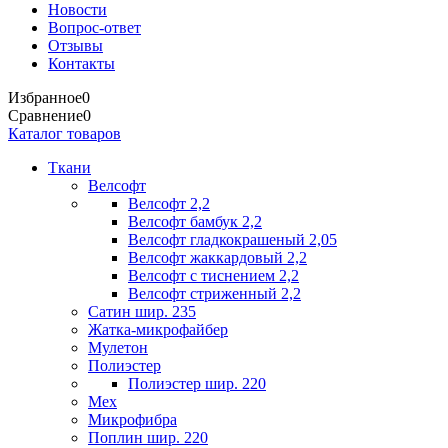
Новости
Вопрос-ответ
Отзывы
Контакты
Избранное
0
Сравнение
0
Каталог товаров
Ткани
Велсофт
Велсофт 2,2
Велсофт бамбук 2,2
Велсофт гладкокрашеный 2,05
Велсофт жаккардовый 2,2
Велсофт с тиснением 2,2
Велсофт стриженный 2,2
Сатин шир. 235
Жатка-микрофайбер
Мулетон
Полиэстер
Полиэстер шир. 220
Мех
Микрофибра
Поплин шир. 220