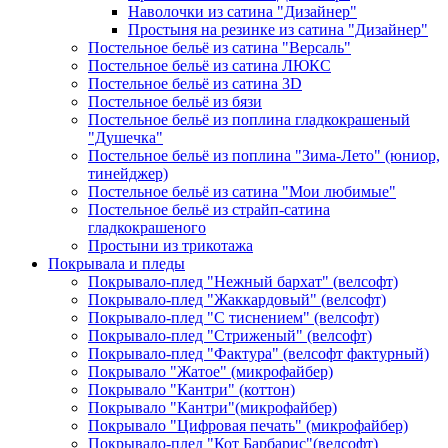
Наволочки из сатина "Дизайнер"
Простыня на резинке из сатина "Дизайнер"
Постельное бельё из сатина "Версаль"
Постельное бельё из сатина ЛЮКС
Постельное бельё из сатина 3D
Постельное бельё из бязи
Постельное бельё из поплина гладкокрашеный
"Душечка"
Постельное бельё из поплина "Зима-Лето" (юниор,
тинейджер)
Постельное бельё из сатина "Мои любимые"
Постельное бельё из страйп-сатина
гладкокрашеного
Простыни из трикотажа
Покрывала и пледы
Покрывало-плед "Нежный бархат" (велсофт)
Покрывало-плед "Жаккардовый" (велсофт)
Покрывало-плед "С тиснением" (велсофт)
Покрывало-плед "Стриженый" (велсофт)
Покрывало-плед "Фактура" (велсофт фактурный)
Покрывало "Жатое" (микрофайбер)
Покрывало "Кантри" (коттон)
Покрывало "Кантри"(микрофайбер)
Покрывало "Цифровая печать" (микрофайбер)
Покрывало-плед "Кот Барбарис"(велсофт)