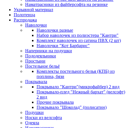
Наматрасники из файберсофта на резинке
Укрывной материал
Полотенца
Распродажа
Наволочки
Наволочки разные
Набор наволочек из полиэстера "Кантри"
Комплект наволочек из сатина ПВХ (2 шт)
Наволочки "Кот Барбарис"
Наперники на подушки
Пододеяльники
Простыни
Постельное бельё
Комплекты постельного белья (КПБ) из
поплина, бязи
Покрывала
Покрывало "Кантри"(микрофайбер) 2 вид
Покрывало-плед "Нежный бархат" (велсофт)
2 вид
Прочие покрывала
Покрывало "Шоколад" (полисатин)
Подушки
Носки из велсофта
Одеяла
Наматрасники