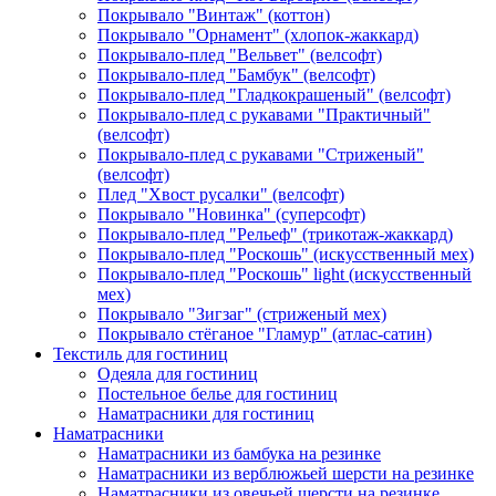
Покрывало "Винтаж" (коттон)
Покрывало "Орнамент" (хлопок-жаккард)
Покрывало-плед "Вельвет" (велсофт)
Покрывало-плед "Бамбук" (велсофт)
Покрывало-плед "Гладкокрашеный" (велсофт)
Покрывало-плед с рукавами "Практичный"
(велсофт)
Покрывало-плед с рукавами "Стриженый"
(велсофт)
Плед "Хвост русалки" (велсофт)
Покрывало "Новинка" (суперсофт)
Покрывало-плед "Рельеф" (трикотаж-жаккард)
Покрывало-плед "Роскошь" (искусственный мех)
Покрывало-плед "Роскошь" light (искусственный
мех)
Покрывало "Зигзаг" (стриженый мех)
Покрывало стёганое "Гламур" (атлас-сатин)
Текстиль для гостиниц
Одеяла для гостиниц
Постельное белье для гостиниц
Наматрасники для гостиниц
Наматрасники
Наматрасники из бамбука на резинке
Наматрасники из верблюжьей шерсти на резинке
Наматрасники из овечьей шерсти на резинке