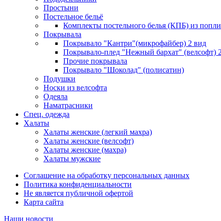
Простыни
Постельное бельё
Комплекты постельного белья (КПБ) из попли
Покрывала
Покрывало "Кантри"(микрофайбер) 2 вид
Покрывало-плед "Нежный бархат" (велсофт) 
Прочие покрывала
Покрывало "Шоколад" (полисатин)
Подушки
Носки из велсофта
Одеяла
Наматрасники
Спец. одежда
Халаты
Халаты женские (легкий махра)
Халаты женские (велсофт)
Халаты женские (махра)
Халаты мужские
Соглашение на обработку персональных данных
Политика конфиденциальности
Не является публичной офертой
Карта сайта
Наши новости