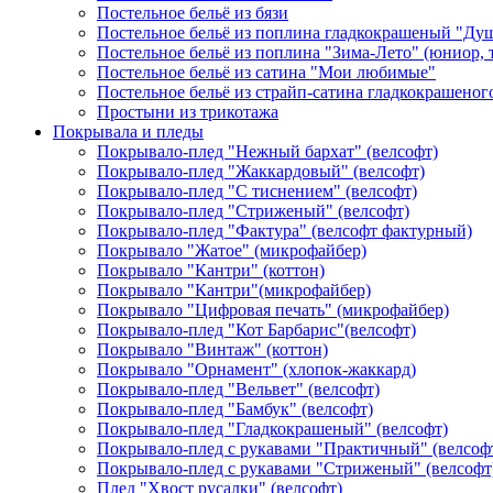
Постельное бельё из бязи
Постельное бельё из поплина гладкокрашеный "Ду
Постельное бельё из поплина "Зима-Лето" (юниор,
Постельное бельё из сатина "Мои любимые"
Постельное бельё из страйп-сатина гладкокрашеног
Простыни из трикотажа
Покрывала и пледы
Покрывало-плед "Нежный бархат" (велсофт)
Покрывало-плед "Жаккардовый" (велсофт)
Покрывало-плед "С тиснением" (велсофт)
Покрывало-плед "Стриженый" (велсофт)
Покрывало-плед "Фактура" (велсофт фактурный)
Покрывало "Жатое" (микрофайбер)
Покрывало "Кантри" (коттон)
Покрывало "Кантри"(микрофайбер)
Покрывало "Цифровая печать" (микрофайбер)
Покрывало-плед "Кот Барбарис"(велсофт)
Покрывало "Винтаж" (коттон)
Покрывало "Орнамент" (хлопок-жаккард)
Покрывало-плед "Вельвет" (велсофт)
Покрывало-плед "Бамбук" (велсофт)
Покрывало-плед "Гладкокрашеный" (велсофт)
Покрывало-плед с рукавами "Практичный" (велсоф
Покрывало-плед с рукавами "Стриженый" (велсофт
Плед "Хвост русалки" (велсофт)