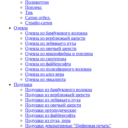
Поликоттон
Поплекс
Тик
Сатин отбел.
Страйп-сатин
Одеяла
Одеяла из бамбукового волокна
Одеяла из верблюжьей шерсти
Одеяла из лебяжьего пуха
Одеяла из овечьей шерсти
Одеяла из микрофибры и поплина
Одеяла из синтепона
Одеяла из файберсофта
Одеяла из полиэфирного волокна
Одеяла из алоэ вера
Одеяла из эвкалипта
Подушки
Подушки из бамбукового волокна
Подушки из верблюжьей шерсти
Подушки из лебяжьего пуха
Подушки из овечьей шерсти
Подушки ортопедические
Подушки из файберсофта
Подушки из пуха, пера
Подушки декоративные "Цифровая печать"