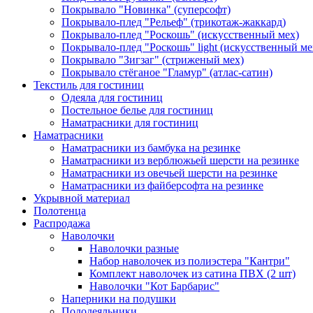
Покрывало "Новинка" (суперсофт)
Покрывало-плед "Рельеф" (трикотаж-жаккард)
Покрывало-плед "Роскошь" (искусственный мех)
Покрывало-плед "Роскошь" light (искусственный ме
Покрывало "Зигзаг" (стриженый мех)
Покрывало стёганое "Гламур" (атлас-сатин)
Текстиль для гостиниц
Одеяла для гостиниц
Постельное белье для гостиниц
Наматрасники для гостиниц
Наматрасники
Наматрасники из бамбука на резинке
Наматрасники из верблюжьей шерсти на резинке
Наматрасники из овечьей шерсти на резинке
Наматрасники из файберсофта на резинке
Укрывной материал
Полотенца
Распродажа
Наволочки
Наволочки разные
Набор наволочек из полиэстера "Кантри"
Комплект наволочек из сатина ПВХ (2 шт)
Наволочки "Кот Барбарис"
Наперники на подушки
Пододеяльники