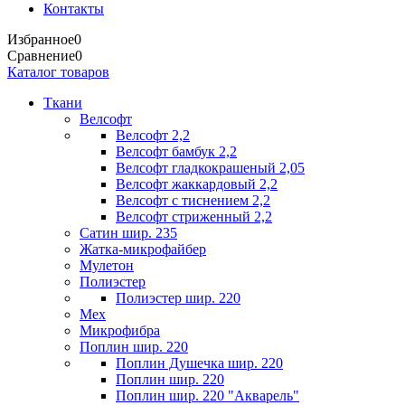
Контакты
Избранное
0
Сравнение
0
Каталог товаров
Ткани
Велсофт
Велсофт 2,2
Велсофт бамбук 2,2
Велсофт гладкокрашеный 2,05
Велсофт жаккардовый 2,2
Велсофт с тиснением 2,2
Велсофт стриженный 2,2
Сатин шир. 235
Жатка-микрофайбер
Мулетон
Полиэстер
Полиэстер шир. 220
Мех
Микрофибра
Поплин шир. 220
Поплин Душечка шир. 220
Поплин шир. 220
Поплин шир. 220 "Акварель"