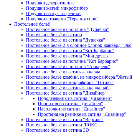
Подушки декоративные
Подушки жатый микрофайбер
Подушки из лузги гречихи
Подушки с травами "Терапия снов"
Постельное бельё
Постельное бельё из поплина "Душечка"
Постельное бельё из сатина
Постельное бельё из сатина "Душечка"
Постельное бельё 2-х слойное хлопок-жаккард "Эко
Постельное бельё из сатина "Кот Барбарис"
Постельное бельё из сатина "Мои друзья"
Постельное бельё из поплина "Кот Барбарис"
Постельное бельё из поплина "Акварель"
Постельное бельё из сатин-жаккарда
Постельное бельё комбин. из микрофайбера "Жаты
Постельное бельё из микрофибры "Готика"
Постельное бельё из сатин-жаккарда наб.
Постельное бельё из сатина "Дизайнер"
Пододеяльник из сатина "Дизайнер"
Простыня из сатина "Дизайнер"
Наволочки из сатина "Дизайнер"
Простыня на резинке из сатина "Дизайнер"
Постельное бельё из сатина "Версаль"
Постельное бельё из сатина ЛЮКС
Постельное бельё из сатина 3D