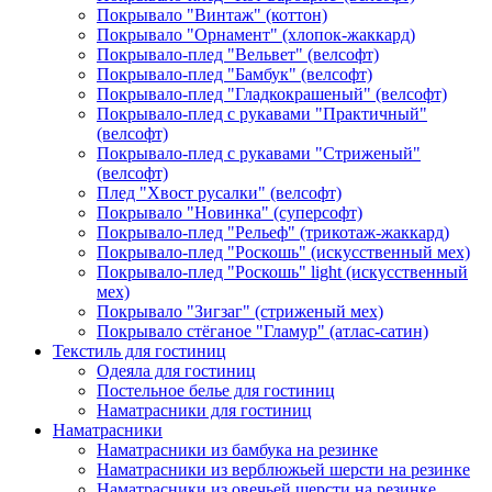
Покрывало "Винтаж" (коттон)
Покрывало "Орнамент" (хлопок-жаккард)
Покрывало-плед "Вельвет" (велсофт)
Покрывало-плед "Бамбук" (велсофт)
Покрывало-плед "Гладкокрашеный" (велсофт)
Покрывало-плед с рукавами "Практичный"
(велсофт)
Покрывало-плед с рукавами "Стриженый"
(велсофт)
Плед "Хвост русалки" (велсофт)
Покрывало "Новинка" (суперсофт)
Покрывало-плед "Рельеф" (трикотаж-жаккард)
Покрывало-плед "Роскошь" (искусственный мех)
Покрывало-плед "Роскошь" light (искусственный
мех)
Покрывало "Зигзаг" (стриженый мех)
Покрывало стёганое "Гламур" (атлас-сатин)
Текстиль для гостиниц
Одеяла для гостиниц
Постельное белье для гостиниц
Наматрасники для гостиниц
Наматрасники
Наматрасники из бамбука на резинке
Наматрасники из верблюжьей шерсти на резинке
Наматрасники из овечьей шерсти на резинке