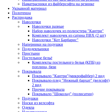
Наматрасники из файберсофта на резинке
Укрывной материал
Полотенца
Распродажа
Наволочки
Наволочки разные
Набор наволочек из полиэстера "Кантри"
Комплект наволочек из сатина ПВХ (2 шт)
Наволочки "Кот Барбарис"
Наперники на подушки
Пододеяльники
Простыни
Постельное бельё
Комплекты постельного белья (КПБ) из
поплина, бязи
Покрывала
Покрывало "Кантри"(микрофайбер) 2 вид
Покрывало-плед "Нежный бархат" (велсофт)
2 вид
Прочие покрывала
Покрывало "Шоколад" (полисатин)
Подушки
Носки из велсофта
Одеяла
Наматрасники