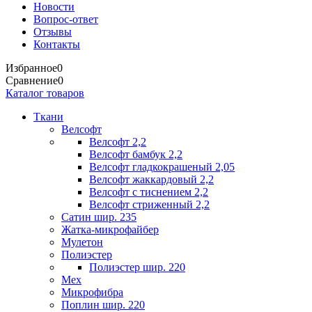
Новости
Вопрос-ответ
Отзывы
Контакты
Избранное
0
Сравнение
0
Каталог товаров
Ткани
Велсофт
Велсофт 2,2
Велсофт бамбук 2,2
Велсофт гладкокрашеный 2,05
Велсофт жаккардовый 2,2
Велсофт с тиснением 2,2
Велсофт стриженный 2,2
Сатин шир. 235
Жатка-микрофайбер
Мулетон
Полиэстер
Полиэстер шир. 220
Мех
Микрофибра
Поплин шир. 220