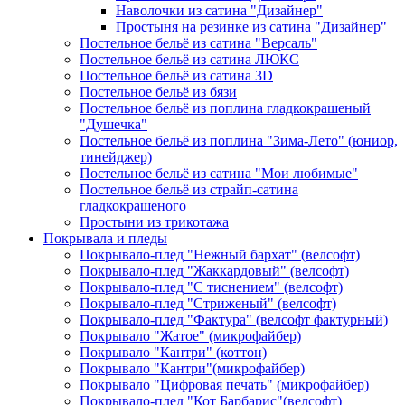
Наволочки из сатина "Дизайнер"
Простыня на резинке из сатина "Дизайнер"
Постельное бельё из сатина "Версаль"
Постельное бельё из сатина ЛЮКС
Постельное бельё из сатина 3D
Постельное бельё из бязи
Постельное бельё из поплина гладкокрашеный
"Душечка"
Постельное бельё из поплина "Зима-Лето" (юниор,
тинейджер)
Постельное бельё из сатина "Мои любимые"
Постельное бельё из страйп-сатина
гладкокрашеного
Простыни из трикотажа
Покрывала и пледы
Покрывало-плед "Нежный бархат" (велсофт)
Покрывало-плед "Жаккардовый" (велсофт)
Покрывало-плед "С тиснением" (велсофт)
Покрывало-плед "Стриженый" (велсофт)
Покрывало-плед "Фактура" (велсофт фактурный)
Покрывало "Жатое" (микрофайбер)
Покрывало "Кантри" (коттон)
Покрывало "Кантри"(микрофайбер)
Покрывало "Цифровая печать" (микрофайбер)
Покрывало-плед "Кот Барбарис"(велсофт)