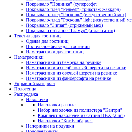
Покрывало "Новинка" (суперсофт)
Покрывало-плед "Рельеф" (трикотаж-жаккард)
Покрывало-плед "Роскошь" (искусственный мех)
Покрывало-плед "Роскошь" light (искусственный ме
Покрывало "Зигзаг" (стриженый мех)
Покрывало стёганое "Гламур" (атлас-сатин)
Текстиль для гостиниц
Одеяла для гостиниц
Постельное белье для гостиниц
Наматрасники для гостиниц
Наматрасники
Наматрасники из бамбука на резинке
Наматрасники из верблюжьей шерсти на резинке
Наматрасники из овечьей шерсти на резинке
Наматрасники из файберсофта на резинке
Укрывной материал
Полотенца
Распродажа
Наволочки
Наволочки разные
Набор наволочек из полиэстера "Кантри"
Комплект наволочек из сатина ПВХ (2 шт)
Наволочки "Кот Барбарис"
Наперники на подушки
Пододеяльники