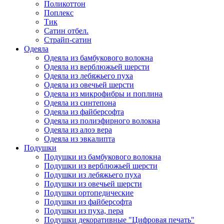
Поликоттон
Поплекс
Тик
Сатин отбел.
Страйп-сатин
Одеяла
Одеяла из бамбукового волокна
Одеяла из верблюжьей шерсти
Одеяла из лебяжьего пуха
Одеяла из овечьей шерсти
Одеяла из микрофибры и поплина
Одеяла из синтепона
Одеяла из файберсофта
Одеяла из полиэфирного волокна
Одеяла из алоэ вера
Одеяла из эвкалипта
Подушки
Подушки из бамбукового волокна
Подушки из верблюжьей шерсти
Подушки из лебяжьего пуха
Подушки из овечьей шерсти
Подушки ортопедические
Подушки из файберсофта
Подушки из пуха, пера
Подушки декоративные "Цифровая печать"