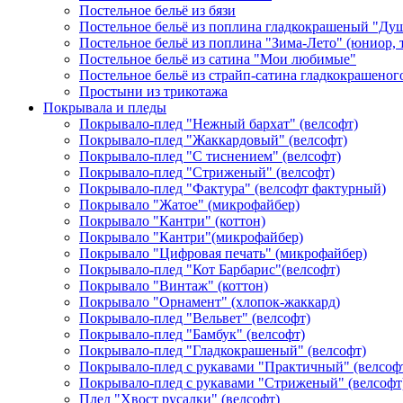
Постельное бельё из бязи
Постельное бельё из поплина гладкокрашеный "Ду
Постельное бельё из поплина "Зима-Лето" (юниор,
Постельное бельё из сатина "Мои любимые"
Постельное бельё из страйп-сатина гладкокрашеног
Простыни из трикотажа
Покрывала и пледы
Покрывало-плед "Нежный бархат" (велсофт)
Покрывало-плед "Жаккардовый" (велсофт)
Покрывало-плед "С тиснением" (велсофт)
Покрывало-плед "Стриженый" (велсофт)
Покрывало-плед "Фактура" (велсофт фактурный)
Покрывало "Жатое" (микрофайбер)
Покрывало "Кантри" (коттон)
Покрывало "Кантри"(микрофайбер)
Покрывало "Цифровая печать" (микрофайбер)
Покрывало-плед "Кот Барбарис"(велсофт)
Покрывало "Винтаж" (коттон)
Покрывало "Орнамент" (хлопок-жаккард)
Покрывало-плед "Вельвет" (велсофт)
Покрывало-плед "Бамбук" (велсофт)
Покрывало-плед "Гладкокрашеный" (велсофт)
Покрывало-плед с рукавами "Практичный" (велсоф
Покрывало-плед с рукавами "Стриженый" (велсофт
Плед "Хвост русалки" (велсофт)