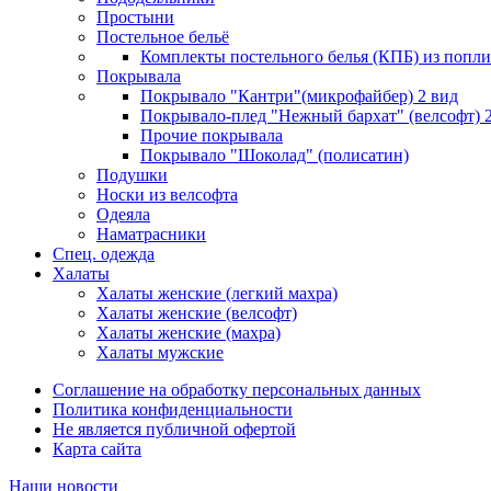
Простыни
Постельное бельё
Комплекты постельного белья (КПБ) из попли
Покрывала
Покрывало "Кантри"(микрофайбер) 2 вид
Покрывало-плед "Нежный бархат" (велсофт) 
Прочие покрывала
Покрывало "Шоколад" (полисатин)
Подушки
Носки из велсофта
Одеяла
Наматрасники
Спец. одежда
Халаты
Халаты женские (легкий махра)
Халаты женские (велсофт)
Халаты женские (махра)
Халаты мужские
Соглашение на обработку персональных данных
Политика конфиденциальности
Не является публичной офертой
Карта сайта
Наши новости