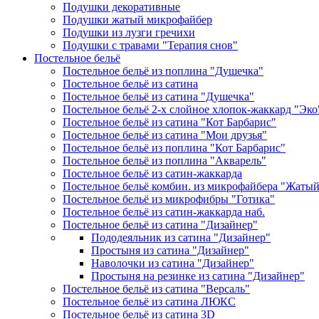
Подушки декоративные
Подушки жатый микрофайбер
Подушки из лузги гречихи
Подушки с травами "Терапия снов"
Постельное бельё
Постельное бельё из поплина "Душечка"
Постельное бельё из сатина
Постельное бельё из сатина "Душечка"
Постельное бельё 2-х слойное хлопок-жаккард "Эко
Постельное бельё из сатина "Кот Барбарис"
Постельное бельё из сатина "Мои друзья"
Постельное бельё из поплина "Кот Барбарис"
Постельное бельё из поплина "Акварель"
Постельное бельё из сатин-жаккарда
Постельное бельё комбин. из микрофайбера "Жаты
Постельное бельё из микрофибры "Готика"
Постельное бельё из сатин-жаккарда наб.
Постельное бельё из сатина "Дизайнер"
Пододеяльник из сатина "Дизайнер"
Простыня из сатина "Дизайнер"
Наволочки из сатина "Дизайнер"
Простыня на резинке из сатина "Дизайнер"
Постельное бельё из сатина "Версаль"
Постельное бельё из сатина ЛЮКС
Постельное бельё из сатина 3D