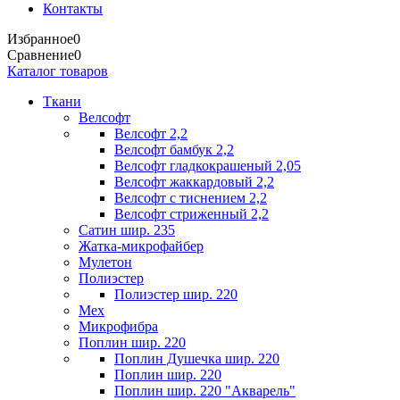
Контакты
Избранное
0
Сравнение
0
Каталог товаров
Ткани
Велсофт
Велсофт 2,2
Велсофт бамбук 2,2
Велсофт гладкокрашеный 2,05
Велсофт жаккардовый 2,2
Велсофт с тиснением 2,2
Велсофт стриженный 2,2
Сатин шир. 235
Жатка-микрофайбер
Мулетон
Полиэстер
Полиэстер шир. 220
Мех
Микрофибра
Поплин шир. 220
Поплин Душечка шир. 220
Поплин шир. 220
Поплин шир. 220 "Акварель"