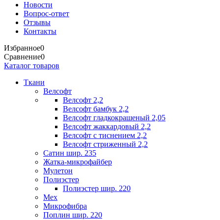
Новости
Вопрос-ответ
Отзывы
Контакты
Избранное
0
Сравнение
0
Каталог товаров
Ткани
Велсофт
Велсофт 2,2
Велсофт бамбук 2,2
Велсофт гладкокрашеный 2,05
Велсофт жаккардовый 2,2
Велсофт с тиснением 2,2
Велсофт стриженный 2,2
Сатин шир. 235
Жатка-микрофайбер
Мулетон
Полиэстер
Полиэстер шир. 220
Мех
Микрофибра
Поплин шир. 220