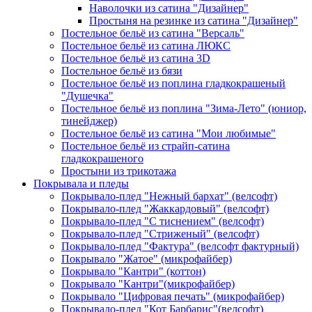
Наволочки из сатина "Дизайнер"
Простыня на резинке из сатина "Дизайнер"
Постельное бельё из сатина "Версаль"
Постельное бельё из сатина ЛЮКС
Постельное бельё из сатина 3D
Постельное бельё из бязи
Постельное бельё из поплина гладкокрашеный
"Душечка"
Постельное бельё из поплина "Зима-Лето" (юниор,
тинейджер)
Постельное бельё из сатина "Мои любимые"
Постельное бельё из страйп-сатина
гладкокрашеного
Простыни из трикотажа
Покрывала и пледы
Покрывало-плед "Нежный бархат" (велсофт)
Покрывало-плед "Жаккардовый" (велсофт)
Покрывало-плед "С тиснением" (велсофт)
Покрывало-плед "Стриженый" (велсофт)
Покрывало-плед "Фактура" (велсофт фактурный)
Покрывало "Жатое" (микрофайбер)
Покрывало "Кантри" (коттон)
Покрывало "Кантри"(микрофайбер)
Покрывало "Цифровая печать" (микрофайбер)
Покрывало-плед "Кот Барбарис"(велсофт)