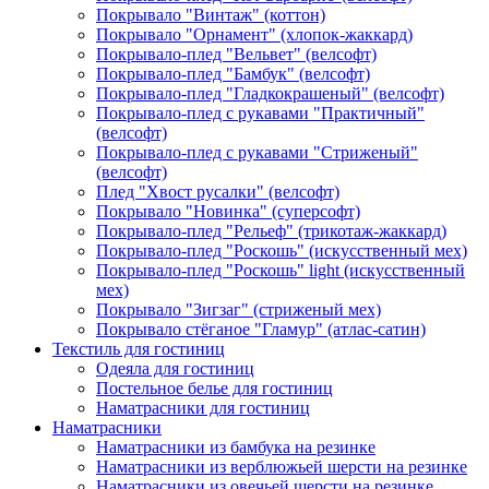
Покрывало "Винтаж" (коттон)
Покрывало "Орнамент" (хлопок-жаккард)
Покрывало-плед "Вельвет" (велсофт)
Покрывало-плед "Бамбук" (велсофт)
Покрывало-плед "Гладкокрашеный" (велсофт)
Покрывало-плед с рукавами "Практичный"
(велсофт)
Покрывало-плед с рукавами "Стриженый"
(велсофт)
Плед "Хвост русалки" (велсофт)
Покрывало "Новинка" (суперсофт)
Покрывало-плед "Рельеф" (трикотаж-жаккард)
Покрывало-плед "Роскошь" (искусственный мех)
Покрывало-плед "Роскошь" light (искусственный
мех)
Покрывало "Зигзаг" (стриженый мех)
Покрывало стёганое "Гламур" (атлас-сатин)
Текстиль для гостиниц
Одеяла для гостиниц
Постельное белье для гостиниц
Наматрасники для гостиниц
Наматрасники
Наматрасники из бамбука на резинке
Наматрасники из верблюжьей шерсти на резинке
Наматрасники из овечьей шерсти на резинке