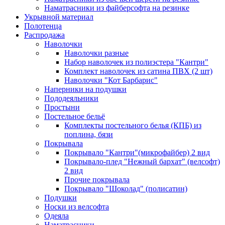
Наматрасники из файберсофта на резинке
Укрывной материал
Полотенца
Распродажа
Наволочки
Наволочки разные
Набор наволочек из полиэстера "Кантри"
Комплект наволочек из сатина ПВХ (2 шт)
Наволочки "Кот Барбарис"
Наперники на подушки
Пододеяльники
Простыни
Постельное бельё
Комплекты постельного белья (КПБ) из
поплина, бязи
Покрывала
Покрывало "Кантри"(микрофайбер) 2 вид
Покрывало-плед "Нежный бархат" (велсофт)
2 вид
Прочие покрывала
Покрывало "Шоколад" (полисатин)
Подушки
Носки из велсофта
Одеяла
Наматрасники