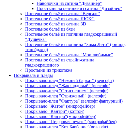
Наволочки из сатина "Дизайнер"
Простыня на резинке из сатина "Дизайнер"
Постельное бельё из сатина "Версаль"
Постельное бельё из сатина ЛЮКС
Постельное бельё из сатина 3D
Постельное бельё из бязи
Постельное бельё из поплина гладкокрашеный
"Душечка"
Постельное бельё из поплина "Зима-Лето" (юниор,
тинейджер)
Постельное бельё из сатина "Мои любимые"
Постельное бельё из страйп-сатина
гладкокрашеного
Простыни из трикотажа
Покрывала и пледы
Покрывало-плед "Нежный бархат" (велсофт)
Покрывало-плед "Жаккардовый" (велсофт)
Покрывало-плед "С тиснением" (велсофт)
Покрывало-плед "Стриженый" (велсофт)
Покрывало-плед "Фактура" (велсофт фактурный)
Покрывало "Жатое" (микрофайбер)
Покрывало "Кантри" (коттон)
Покрывало "Кантри"(микрофайбер)
Покрывало "Цифровая печать" (микрофайбер)
Покрывало-плед "Кот Барбарис"(велсофт)