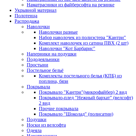
Наматрасники из файберсофта на резинке
Укрывной материал
Полотенца
Распродажа
Наволочки
Наволочки разные
Набор наволочек из полиэстера "Кантри"
Комплект наволочек из сатина ПВХ (2 шт)
Наволочки "Кот Барбарис"
Наперники на подушки
Пододеяльники
Простыни
Постельное бельё
Комплекты постельного белья (КПБ) из
поплина, бязи
Покрывала
Покрывало "Кантри"(микрофайбер) 2 вид
Покрывало-плед "Нежный бархат" (велсофт)
2 вид
Прочие покрывала
Покрывало "Шоколад" (полисатин)
Подушки
Носки из велсофта
Одеяла
Наматрасники