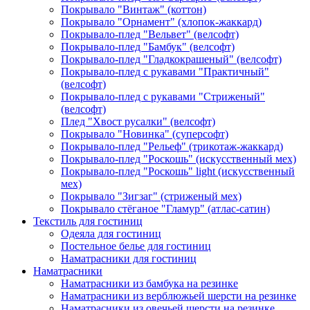
Покрывало "Винтаж" (коттон)
Покрывало "Орнамент" (хлопок-жаккард)
Покрывало-плед "Вельвет" (велсофт)
Покрывало-плед "Бамбук" (велсофт)
Покрывало-плед "Гладкокрашеный" (велсофт)
Покрывало-плед с рукавами "Практичный"
(велсофт)
Покрывало-плед с рукавами "Стриженый"
(велсофт)
Плед "Хвост русалки" (велсофт)
Покрывало "Новинка" (суперсофт)
Покрывало-плед "Рельеф" (трикотаж-жаккард)
Покрывало-плед "Роскошь" (искусственный мех)
Покрывало-плед "Роскошь" light (искусственный
мех)
Покрывало "Зигзаг" (стриженый мех)
Покрывало стёганое "Гламур" (атлас-сатин)
Текстиль для гостиниц
Одеяла для гостиниц
Постельное белье для гостиниц
Наматрасники для гостиниц
Наматрасники
Наматрасники из бамбука на резинке
Наматрасники из верблюжьей шерсти на резинке
Наматрасники из овечьей шерсти на резинке