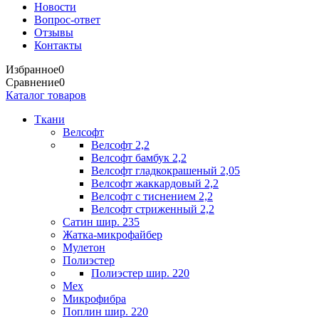
Новости
Вопрос-ответ
Отзывы
Контакты
Избранное
0
Сравнение
0
Каталог товаров
Ткани
Велсофт
Велсофт 2,2
Велсофт бамбук 2,2
Велсофт гладкокрашеный 2,05
Велсофт жаккардовый 2,2
Велсофт с тиснением 2,2
Велсофт стриженный 2,2
Сатин шир. 235
Жатка-микрофайбер
Мулетон
Полиэстер
Полиэстер шир. 220
Мех
Микрофибра
Поплин шир. 220