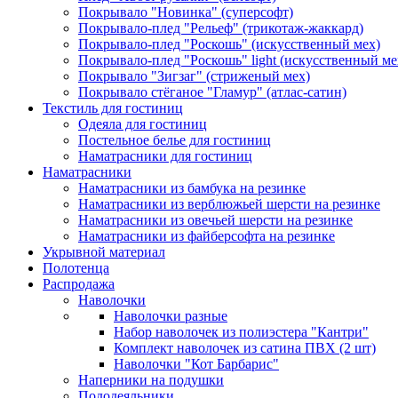
Покрывало "Новинка" (суперсофт)
Покрывало-плед "Рельеф" (трикотаж-жаккард)
Покрывало-плед "Роскошь" (искусственный мех)
Покрывало-плед "Роскошь" light (искусственный ме
Покрывало "Зигзаг" (стриженый мех)
Покрывало стёганое "Гламур" (атлас-сатин)
Текстиль для гостиниц
Одеяла для гостиниц
Постельное белье для гостиниц
Наматрасники для гостиниц
Наматрасники
Наматрасники из бамбука на резинке
Наматрасники из верблюжьей шерсти на резинке
Наматрасники из овечьей шерсти на резинке
Наматрасники из файберсофта на резинке
Укрывной материал
Полотенца
Распродажа
Наволочки
Наволочки разные
Набор наволочек из полиэстера "Кантри"
Комплект наволочек из сатина ПВХ (2 шт)
Наволочки "Кот Барбарис"
Наперники на подушки
Пододеяльники