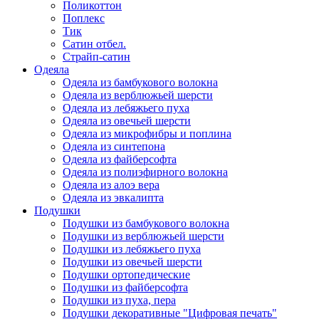
Поликоттон
Поплекс
Тик
Сатин отбел.
Страйп-сатин
Одеяла
Одеяла из бамбукового волокна
Одеяла из верблюжьей шерсти
Одеяла из лебяжьего пуха
Одеяла из овечьей шерсти
Одеяла из микрофибры и поплина
Одеяла из синтепона
Одеяла из файберсофта
Одеяла из полиэфирного волокна
Одеяла из алоэ вера
Одеяла из эвкалипта
Подушки
Подушки из бамбукового волокна
Подушки из верблюжьей шерсти
Подушки из лебяжьего пуха
Подушки из овечьей шерсти
Подушки ортопедические
Подушки из файберсофта
Подушки из пуха, пера
Подушки декоративные "Цифровая печать"