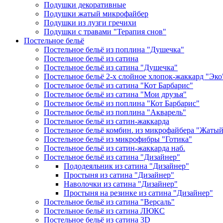
Подушки декоративные
Подушки жатый микрофайбер
Подушки из лузги гречихи
Подушки с травами "Терапия снов"
Постельное бельё
Постельное бельё из поплина "Душечка"
Постельное бельё из сатина
Постельное бельё из сатина "Душечка"
Постельное бельё 2-х слойное хлопок-жаккард "Эко
Постельное бельё из сатина "Кот Барбарис"
Постельное бельё из сатина "Мои друзья"
Постельное бельё из поплина "Кот Барбарис"
Постельное бельё из поплина "Акварель"
Постельное бельё из сатин-жаккарда
Постельное бельё комбин. из микрофайбера "Жаты
Постельное бельё из микрофибры "Готика"
Постельное бельё из сатин-жаккарда наб.
Постельное бельё из сатина "Дизайнер"
Пододеяльник из сатина "Дизайнер"
Простыня из сатина "Дизайнер"
Наволочки из сатина "Дизайнер"
Простыня на резинке из сатина "Дизайнер"
Постельное бельё из сатина "Версаль"
Постельное бельё из сатина ЛЮКС
Постельное бельё из сатина 3D