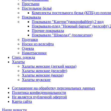
Простыни
Постельное бельё
Комплекты постельного белья (КПБ) из попли
Покрывала
Покрывало "Кантри"(микрофайбер) 2 вид
Покрывало-плед "Нежный бархат" (велсофт) 
Прочие покрывала
Покрывало "Шоколад" (полисатин)
Подушки
Носки из велсофта
Одеяла
Наматрасники
Спец. одежда
Халаты
Халаты женские (легкий махра)
Халаты женские (велсофт)
Халаты женские (махра)
Халаты мужские
Соглашение на обработку персональных данных
Политика конфиденциальности
Не является публичной офертой
Карта сайта
Наши новости