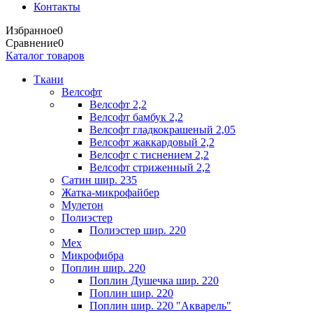
Контакты
Избранное
0
Сравнение
0
Каталог товаров
Ткани
Велсофт
Велсофт 2,2
Велсофт бамбук 2,2
Велсофт гладкокрашеный 2,05
Велсофт жаккардовый 2,2
Велсофт с тиснением 2,2
Велсофт стриженный 2,2
Сатин шир. 235
Жатка-микрофайбер
Мулетон
Полиэстер
Полиэстер шир. 220
Мех
Микрофибра
Поплин шир. 220
Поплин Душечка шир. 220
Поплин шир. 220
Поплин шир. 220 "Акварель"