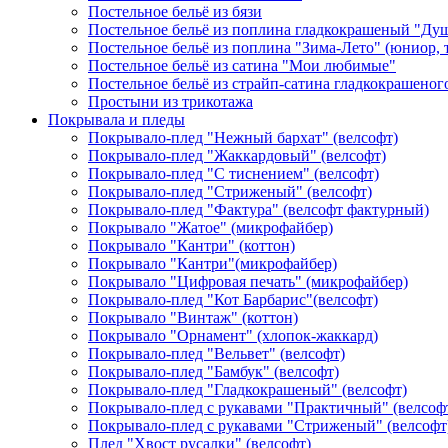
Постельное бельё из бязи
Постельное бельё из поплина гладкокрашеный "Ду
Постельное бельё из поплина "Зима-Лето" (юниор,
Постельное бельё из сатина "Мои любимые"
Постельное бельё из страйп-сатина гладкокрашеног
Простыни из трикотажа
Покрывала и пледы
Покрывало-плед "Нежный бархат" (велсофт)
Покрывало-плед "Жаккардовый" (велсофт)
Покрывало-плед "С тиснением" (велсофт)
Покрывало-плед "Стриженый" (велсофт)
Покрывало-плед "Фактура" (велсофт фактурный)
Покрывало "Жатое" (микрофайбер)
Покрывало "Кантри" (коттон)
Покрывало "Кантри"(микрофайбер)
Покрывало "Цифровая печать" (микрофайбер)
Покрывало-плед "Кот Барбарис"(велсофт)
Покрывало "Винтаж" (коттон)
Покрывало "Орнамент" (хлопок-жаккард)
Покрывало-плед "Вельвет" (велсофт)
Покрывало-плед "Бамбук" (велсофт)
Покрывало-плед "Гладкокрашеный" (велсофт)
Покрывало-плед с рукавами "Практичный" (велсоф
Покрывало-плед с рукавами "Стриженый" (велсофт
Плед "Хвост русалки" (велсофт)