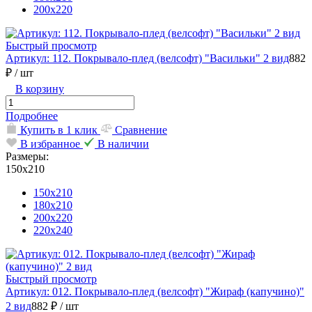
200х220
Быстрый просмотр
Артикул: 112. Покрывало-плед (велсофт) "Васильки" 2 вид
882
₽
/ шт
В корзину
Подробнее
Купить в 1 клик
Сравнение
В избранное
В наличии
Размеры:
150х210
150х210
180х210
200х220
220х240
Быстрый просмотр
Артикул: 012. Покрывало-плед (велсофт) "Жираф (капучино)"
2 вид
882 ₽
/ шт