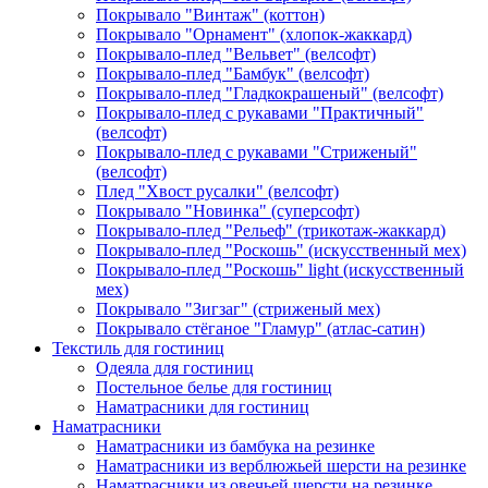
Покрывало "Винтаж" (коттон)
Покрывало "Орнамент" (хлопок-жаккард)
Покрывало-плед "Вельвет" (велсофт)
Покрывало-плед "Бамбук" (велсофт)
Покрывало-плед "Гладкокрашеный" (велсофт)
Покрывало-плед с рукавами "Практичный"
(велсофт)
Покрывало-плед с рукавами "Стриженый"
(велсофт)
Плед "Хвост русалки" (велсофт)
Покрывало "Новинка" (суперсофт)
Покрывало-плед "Рельеф" (трикотаж-жаккард)
Покрывало-плед "Роскошь" (искусственный мех)
Покрывало-плед "Роскошь" light (искусственный
мех)
Покрывало "Зигзаг" (стриженый мех)
Покрывало стёганое "Гламур" (атлас-сатин)
Текстиль для гостиниц
Одеяла для гостиниц
Постельное белье для гостиниц
Наматрасники для гостиниц
Наматрасники
Наматрасники из бамбука на резинке
Наматрасники из верблюжьей шерсти на резинке
Наматрасники из овечьей шерсти на резинке