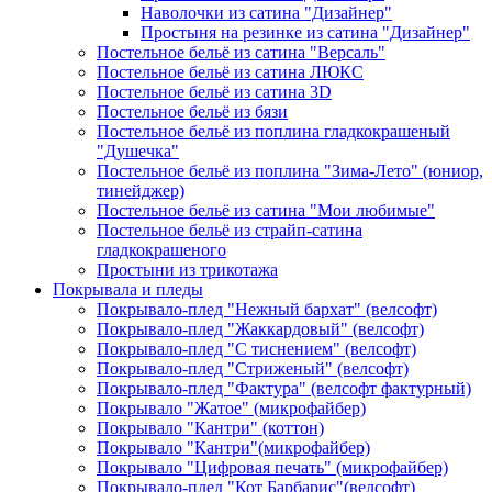
Наволочки из сатина "Дизайнер"
Простыня на резинке из сатина "Дизайнер"
Постельное бельё из сатина "Версаль"
Постельное бельё из сатина ЛЮКС
Постельное бельё из сатина 3D
Постельное бельё из бязи
Постельное бельё из поплина гладкокрашеный
"Душечка"
Постельное бельё из поплина "Зима-Лето" (юниор,
тинейджер)
Постельное бельё из сатина "Мои любимые"
Постельное бельё из страйп-сатина
гладкокрашеного
Простыни из трикотажа
Покрывала и пледы
Покрывало-плед "Нежный бархат" (велсофт)
Покрывало-плед "Жаккардовый" (велсофт)
Покрывало-плед "С тиснением" (велсофт)
Покрывало-плед "Стриженый" (велсофт)
Покрывало-плед "Фактура" (велсофт фактурный)
Покрывало "Жатое" (микрофайбер)
Покрывало "Кантри" (коттон)
Покрывало "Кантри"(микрофайбер)
Покрывало "Цифровая печать" (микрофайбер)
Покрывало-плед "Кот Барбарис"(велсофт)