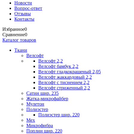
Новости
Вопрос-ответ
Отзывы
Контакты
Избранное
0
Сравнение
0
Каталог товаров
Ткани
Велсофт
Велсофт 2,2
Велсофт бамбук 2,2
Велсофт гладкокрашеный 2,05
Велсофт жаккардовый 2,2
Велсофт с тиснением 2,2
Велсофт стриженный 2,2
Сатин шир. 235
Жатка-микрофайбер
Мулетон
Полиэстер
Полиэстер шир. 220
Мех
Микрофибра
Поплин шир. 220