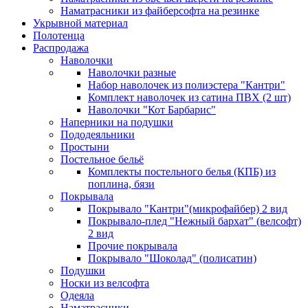
Наматрасники из файберсофта на резинке
Укрывной материал
Полотенца
Распродажа
Наволочки
Наволочки разные
Набор наволочек из полиэстера "Кантри"
Комплект наволочек из сатина ПВХ (2 шт)
Наволочки "Кот Барбарис"
Наперники на подушки
Пододеяльники
Простыни
Постельное бельё
Комплекты постельного белья (КПБ) из
поплина, бязи
Покрывала
Покрывало "Кантри"(микрофайбер) 2 вид
Покрывало-плед "Нежный бархат" (велсофт)
2 вид
Прочие покрывала
Покрывало "Шоколад" (полисатин)
Подушки
Носки из велсофта
Одеяла
Наматрасники