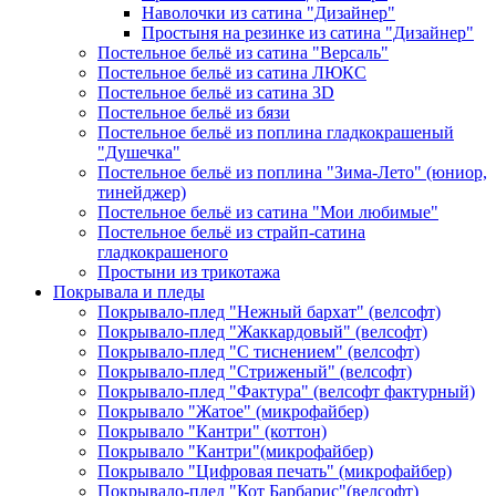
Наволочки из сатина "Дизайнер"
Простыня на резинке из сатина "Дизайнер"
Постельное бельё из сатина "Версаль"
Постельное бельё из сатина ЛЮКС
Постельное бельё из сатина 3D
Постельное бельё из бязи
Постельное бельё из поплина гладкокрашеный
"Душечка"
Постельное бельё из поплина "Зима-Лето" (юниор,
тинейджер)
Постельное бельё из сатина "Мои любимые"
Постельное бельё из страйп-сатина
гладкокрашеного
Простыни из трикотажа
Покрывала и пледы
Покрывало-плед "Нежный бархат" (велсофт)
Покрывало-плед "Жаккардовый" (велсофт)
Покрывало-плед "С тиснением" (велсофт)
Покрывало-плед "Стриженый" (велсофт)
Покрывало-плед "Фактура" (велсофт фактурный)
Покрывало "Жатое" (микрофайбер)
Покрывало "Кантри" (коттон)
Покрывало "Кантри"(микрофайбер)
Покрывало "Цифровая печать" (микрофайбер)
Покрывало-плед "Кот Барбарис"(велсофт)