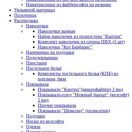
Наматрасники из файберсофта на резинке
Укрывной материал
Полотенца
Распродажа
Наволочки
Наволочки разные
Набор наволочек из полиэстера "Кантри"
Комплект наволочек из сатина ПВХ (2 шт)
Наволочки "Кот Барбарис"
Наперники на подушки
Пододеяльники
Простыни
Постельное бельё
Комплекты постельного белья (КПБ) из
поплина, бязи
Покрывала
Покрывало "Кантри"(микрофайбер) 2 вид
Покрывало-плед "Нежный бархат" (велсофт)
2 вид
Прочие покрывала
Покрывало "Шоколад" (полисатин)
Подушки
Носки из велсофта
Одеяла
Наматрасники