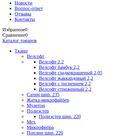
Новости
Вопрос-ответ
Отзывы
Контакты
Избранное
0
Сравнение
0
Каталог товаров
Ткани
Велсофт
Велсофт 2,2
Велсофт бамбук 2,2
Велсофт гладкокрашеный 2,05
Велсофт жаккардовый 2,2
Велсофт с тиснением 2,2
Велсофт стриженный 2,2
Сатин шир. 235
Жатка-микрофайбер
Мулетон
Полиэстер
Полиэстер шир. 220
Мех
Микрофибра
Поплин шир. 220