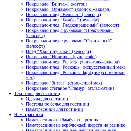
Покрывало "Винтаж" (коттон)
Покрывало "Орнамент" (хлопок-жаккард)
Покрывало-плед "Вельвет" (велсофт)
Покрывало-плед "Бамбук" (велсофт)
Покрывало-плед "Гладкокрашеный" (велсофт)
Покрывало-плед с рукавами "Практичный"
(велсофт)
Покрывало-плед с рукавами "Стриженый"
(велсофт)
Плед "Хвост русалки" (велсофт)
Покрывало "Новинка" (суперсофт)
Покрывало-плед "Рельеф" (трикотаж-жаккард)
Покрывало-плед "Роскошь" (искусственный мех)
Покрывало-плед "Роскошь" light (искусственный
мех)
Покрывало "Зигзаг" (стриженый мех)
Покрывало стёганое "Гламур" (атлас-сатин)
Текстиль для гостиниц
Одеяла для гостиниц
Постельное белье для гостиниц
Наматрасники для гостиниц
Наматрасники
Наматрасники из бамбука на резинке
Наматрасники из верблюжьей шерсти на резинке
Наматрасники из овечьей шерсти на резинке