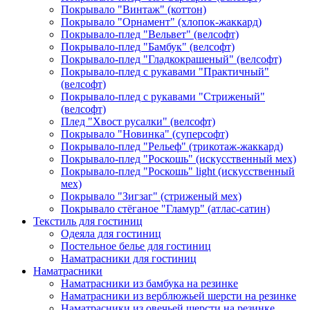
Покрывало "Винтаж" (коттон)
Покрывало "Орнамент" (хлопок-жаккард)
Покрывало-плед "Вельвет" (велсофт)
Покрывало-плед "Бамбук" (велсофт)
Покрывало-плед "Гладкокрашеный" (велсофт)
Покрывало-плед с рукавами "Практичный"
(велсофт)
Покрывало-плед с рукавами "Стриженый"
(велсофт)
Плед "Хвост русалки" (велсофт)
Покрывало "Новинка" (суперсофт)
Покрывало-плед "Рельеф" (трикотаж-жаккард)
Покрывало-плед "Роскошь" (искусственный мех)
Покрывало-плед "Роскошь" light (искусственный
мех)
Покрывало "Зигзаг" (стриженый мех)
Покрывало стёганое "Гламур" (атлас-сатин)
Текстиль для гостиниц
Одеяла для гостиниц
Постельное белье для гостиниц
Наматрасники для гостиниц
Наматрасники
Наматрасники из бамбука на резинке
Наматрасники из верблюжьей шерсти на резинке
Наматрасники из овечьей шерсти на резинке