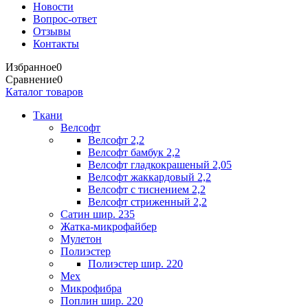
Новости
Вопрос-ответ
Отзывы
Контакты
Избранное
0
Сравнение
0
Каталог товаров
Ткани
Велсофт
Велсофт 2,2
Велсофт бамбук 2,2
Велсофт гладкокрашеный 2,05
Велсофт жаккардовый 2,2
Велсофт с тиснением 2,2
Велсофт стриженный 2,2
Сатин шир. 235
Жатка-микрофайбер
Мулетон
Полиэстер
Полиэстер шир. 220
Мех
Микрофибра
Поплин шир. 220