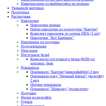
Наматрасники из файберсофта на резинке
Укрывной материал
Полотенца
Распродажа
Наволочки
Наволочки разные
Набор наволочек из полиэстера "Кантри"
Комплект наволочек из сатина ПВХ (2 шт)
Наволочки "Кот Барбарис"
Наперники на подушки
Пододеяльники
Простыни
Постельное бельё
Комплекты постельного белья (КПБ) из
поплина, бязи
Покрывала
Покрывало "Кантри"(микрофайбер) 2 вид
Покрывало-плед "Нежный бархат" (велсофт)
2 вид
Прочие покрывала
Покрывало "Шоколад" (полисатин)
Подушки
Носки из велсофта
Одеяла
Наматрасники