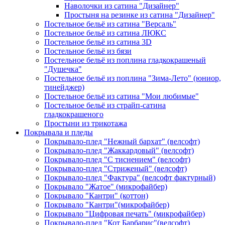
Наволочки из сатина "Дизайнер"
Простыня на резинке из сатина "Дизайнер"
Постельное бельё из сатина "Версаль"
Постельное бельё из сатина ЛЮКС
Постельное бельё из сатина 3D
Постельное бельё из бязи
Постельное бельё из поплина гладкокрашеный
"Душечка"
Постельное бельё из поплина "Зима-Лето" (юниор,
тинейджер)
Постельное бельё из сатина "Мои любимые"
Постельное бельё из страйп-сатина
гладкокрашеного
Простыни из трикотажа
Покрывала и пледы
Покрывало-плед "Нежный бархат" (велсофт)
Покрывало-плед "Жаккардовый" (велсофт)
Покрывало-плед "С тиснением" (велсофт)
Покрывало-плед "Стриженый" (велсофт)
Покрывало-плед "Фактура" (велсофт фактурный)
Покрывало "Жатое" (микрофайбер)
Покрывало "Кантри" (коттон)
Покрывало "Кантри"(микрофайбер)
Покрывало "Цифровая печать" (микрофайбер)
Покрывало-плед "Кот Барбарис"(велсофт)