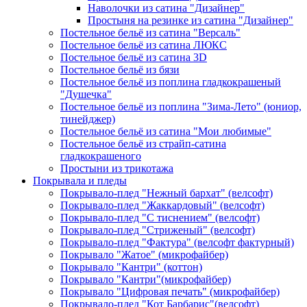
Наволочки из сатина "Дизайнер"
Простыня на резинке из сатина "Дизайнер"
Постельное бельё из сатина "Версаль"
Постельное бельё из сатина ЛЮКС
Постельное бельё из сатина 3D
Постельное бельё из бязи
Постельное бельё из поплина гладкокрашеный
"Душечка"
Постельное бельё из поплина "Зима-Лето" (юниор,
тинейджер)
Постельное бельё из сатина "Мои любимые"
Постельное бельё из страйп-сатина
гладкокрашеного
Простыни из трикотажа
Покрывала и пледы
Покрывало-плед "Нежный бархат" (велсофт)
Покрывало-плед "Жаккардовый" (велсофт)
Покрывало-плед "С тиснением" (велсофт)
Покрывало-плед "Стриженый" (велсофт)
Покрывало-плед "Фактура" (велсофт фактурный)
Покрывало "Жатое" (микрофайбер)
Покрывало "Кантри" (коттон)
Покрывало "Кантри"(микрофайбер)
Покрывало "Цифровая печать" (микрофайбер)
Покрывало-плед "Кот Барбарис"(велсофт)