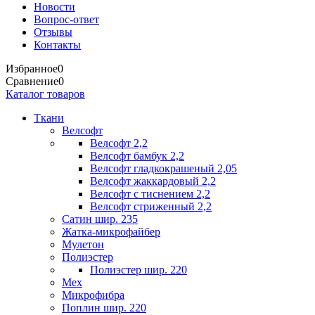
Новости
Вопрос-ответ
Отзывы
Контакты
Избранное
0
Сравнение
0
Каталог товаров
Ткани
Велсофт
Велсофт 2,2
Велсофт бамбук 2,2
Велсофт гладкокрашеный 2,05
Велсофт жаккардовый 2,2
Велсофт с тиснением 2,2
Велсофт стриженный 2,2
Сатин шир. 235
Жатка-микрофайбер
Мулетон
Полиэстер
Полиэстер шир. 220
Мех
Микрофибра
Поплин шир. 220