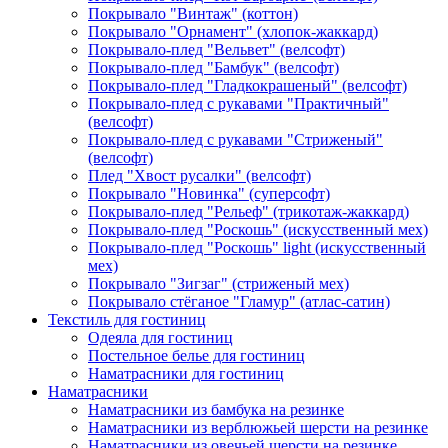
Покрывало "Винтаж" (коттон)
Покрывало "Орнамент" (хлопок-жаккард)
Покрывало-плед "Вельвет" (велсофт)
Покрывало-плед "Бамбук" (велсофт)
Покрывало-плед "Гладкокрашеный" (велсофт)
Покрывало-плед с рукавами "Практичный"
(велсофт)
Покрывало-плед с рукавами "Стриженый"
(велсофт)
Плед "Хвост русалки" (велсофт)
Покрывало "Новинка" (суперсофт)
Покрывало-плед "Рельеф" (трикотаж-жаккард)
Покрывало-плед "Роскошь" (искусственный мех)
Покрывало-плед "Роскошь" light (искусственный
мех)
Покрывало "Зигзаг" (стриженый мех)
Покрывало стёганое "Гламур" (атлас-сатин)
Текстиль для гостиниц
Одеяла для гостиниц
Постельное белье для гостиниц
Наматрасники для гостиниц
Наматрасники
Наматрасники из бамбука на резинке
Наматрасники из верблюжьей шерсти на резинке
Наматрасники из овечьей шерсти на резинке