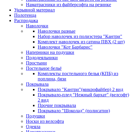
Наматрасники из файберсофта на резинке
Укрывной материал
Полотенца
Распродажа
Наволочки
Наволочки разные
Набор наволочек из полиэстера "Кантри"
Комплект наволочек из сатина ПВХ (2 шт)
Наволочки "Кот Барбарис"
Наперники на подушки
Пододеяльники
Простыни
Постельное бельё
Комплекты постельного белья (КПБ) из
поплина, бязи
Покрывала
Покрывало "Кантри"(микрофайбер) 2 вид
Покрывало-плед "Нежный бархат" (велсофт)
2 вид
Прочие покрывала
Покрывало "Шоколад" (полисатин)
Подушки
Носки из велсофта
Одеяла
Наматрасники