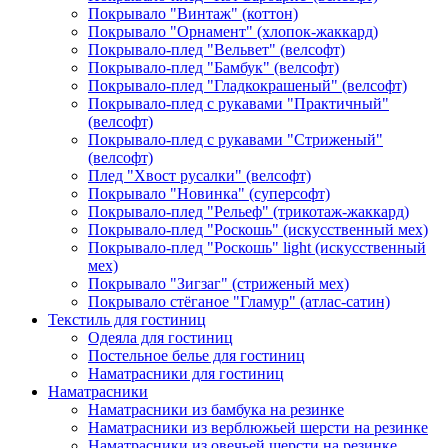
Покрывало "Винтаж" (коттон)
Покрывало "Орнамент" (хлопок-жаккард)
Покрывало-плед "Вельвет" (велсофт)
Покрывало-плед "Бамбук" (велсофт)
Покрывало-плед "Гладкокрашеный" (велсофт)
Покрывало-плед с рукавами "Практичный"
(велсофт)
Покрывало-плед с рукавами "Стриженый"
(велсофт)
Плед "Хвост русалки" (велсофт)
Покрывало "Новинка" (суперсофт)
Покрывало-плед "Рельеф" (трикотаж-жаккард)
Покрывало-плед "Роскошь" (искусственный мех)
Покрывало-плед "Роскошь" light (искусственный
мех)
Покрывало "Зигзаг" (стриженый мех)
Покрывало стёганое "Гламур" (атлас-сатин)
Текстиль для гостиниц
Одеяла для гостиниц
Постельное белье для гостиниц
Наматрасники для гостиниц
Наматрасники
Наматрасники из бамбука на резинке
Наматрасники из верблюжьей шерсти на резинке
Наматрасники из овечьей шерсти на резинке