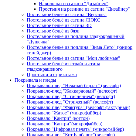
Наволочки из сатина "Дизайнер"
Простыня на резинке из сатина "Дизайнер"
Постельное бельё из сатина "Версаль"
Постельное бельё из сатина ЛЮКС
Постельное бельё из сатина 3D
Постельное бельё из бязи
Постельное бельё из поплина гладкокрашеный
"Душечка"
Постельное бельё из поплина "Зима-Лето" (юниор,
тинейджер)
Постельное бельё из сатина "Мои любимые"
Постельное бельё из страйп-сатина
гладкокрашеного
Простыни из трикотажа
Покрывала и пледы
Покрывало-плед "Нежный бархат" (велсофт)
Покрывало-плед "Жаккардовый" (велсофт)
Покрывало-плед "С тиснением" (велсофт)
Покрывало-плед "Стриженый" (велсофт)
Покрывало-плед "Фактура" (велсофт фактурный)
Покрывало "Жатое" (микрофайбер)
Покрывало "Кантри" (коттон)
Покрывало "Кантри"(микрофайбер)
Покрывало "Цифровая печать" (микрофайбер)
Покрывало-плед "Кот Барбарис"(велсофт)