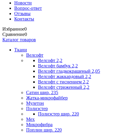
Новости
Вопрос-ответ
Отзывы
Контакты
Избранное
0
Сравнение
0
Каталог товаров
Ткани
Велсофт
Велсофт 2,2
Велсофт бамбук 2,2
Велсофт гладкокрашеный 2,05
Велсофт жаккардовый 2,2
Велсофт с тиснением 2,2
Велсофт стриженный 2,2
Сатин шир. 235
Жатка-микрофайбер
Мулетон
Полиэстер
Полиэстер шир. 220
Мех
Микрофибра
Поплин шир. 220