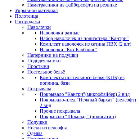
Наматрасники из файберсофта на резинке
Укрывной материал
Полотенца
Распродажа
Наволочки
Наволочки разные
Набор наволочек из полиэстера "Кантри"
Комплект наволочек из сатина ПВХ (2 шт)
Наволочки "Кот Барбарис"
Наперники на подушки
Пододеяльники
Простыни
Постельное бельё
Комплекты постельного белья (КПБ) из
поплина, бязи
Покрывала
Покрывало "Кантри"(микрофайбер) 2 вид
Покрывало-плед "Нежный бархат" (велсофт)
2 вид
Прочие покрывала
Покрывало "Шоколад" (полисатин)
Подушки
Носки из велсофта
Одеяла
Наматрасники