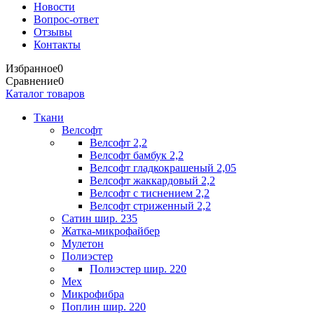
Новости
Вопрос-ответ
Отзывы
Контакты
Избранное
0
Сравнение
0
Каталог товаров
Ткани
Велсофт
Велсофт 2,2
Велсофт бамбук 2,2
Велсофт гладкокрашеный 2,05
Велсофт жаккардовый 2,2
Велсофт с тиснением 2,2
Велсофт стриженный 2,2
Сатин шир. 235
Жатка-микрофайбер
Мулетон
Полиэстер
Полиэстер шир. 220
Мех
Микрофибра
Поплин шир. 220