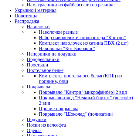
Наматрасники из файберсофта на резинке
Укрывной материал
Полотенца
Распродажа
Наволочки
Наволочки разные
Набор наволочек из полиэстера "Кантри"
Комплект наволочек из сатина ПВХ (2 шт)
Наволочки "Кот Барбарис"
Наперники на подушки
Пододеяльники
Простыни
Постельное бельё
Комплекты постельного белья (КПБ) из
поплина, бязи
Покрывала
Покрывало "Кантри"(микрофайбер) 2 вид
Покрывало-плед "Нежный бархат" (велсофт)
2 вид
Прочие покрывала
Покрывало "Шоколад" (полисатин)
Подушки
Носки из велсофта
Одеяла
Наматрасники