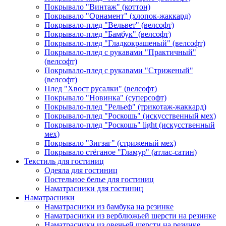
Покрывало "Винтаж" (коттон)
Покрывало "Орнамент" (хлопок-жаккард)
Покрывало-плед "Вельвет" (велсофт)
Покрывало-плед "Бамбук" (велсофт)
Покрывало-плед "Гладкокрашеный" (велсофт)
Покрывало-плед с рукавами "Практичный"
(велсофт)
Покрывало-плед с рукавами "Стриженый"
(велсофт)
Плед "Хвост русалки" (велсофт)
Покрывало "Новинка" (суперсофт)
Покрывало-плед "Рельеф" (трикотаж-жаккард)
Покрывало-плед "Роскошь" (искусственный мех)
Покрывало-плед "Роскошь" light (искусственный
мех)
Покрывало "Зигзаг" (стриженый мех)
Покрывало стёганое "Гламур" (атлас-сатин)
Текстиль для гостиниц
Одеяла для гостиниц
Постельное белье для гостиниц
Наматрасники для гостиниц
Наматрасники
Наматрасники из бамбука на резинке
Наматрасники из верблюжьей шерсти на резинке
Наматрасники из овечьей шерсти на резинке