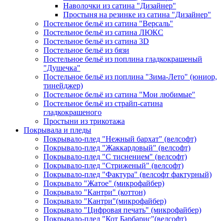
Наволочки из сатина "Дизайнер"
Простыня на резинке из сатина "Дизайнер"
Постельное бельё из сатина "Версаль"
Постельное бельё из сатина ЛЮКС
Постельное бельё из сатина 3D
Постельное бельё из бязи
Постельное бельё из поплина гладкокрашеный
"Душечка"
Постельное бельё из поплина "Зима-Лето" (юниор,
тинейджер)
Постельное бельё из сатина "Мои любимые"
Постельное бельё из страйп-сатина
гладкокрашеного
Простыни из трикотажа
Покрывала и пледы
Покрывало-плед "Нежный бархат" (велсофт)
Покрывало-плед "Жаккардовый" (велсофт)
Покрывало-плед "С тиснением" (велсофт)
Покрывало-плед "Стриженый" (велсофт)
Покрывало-плед "Фактура" (велсофт фактурный)
Покрывало "Жатое" (микрофайбер)
Покрывало "Кантри" (коттон)
Покрывало "Кантри"(микрофайбер)
Покрывало "Цифровая печать" (микрофайбер)
Покрывало-плед "Кот Барбарис"(велсофт)