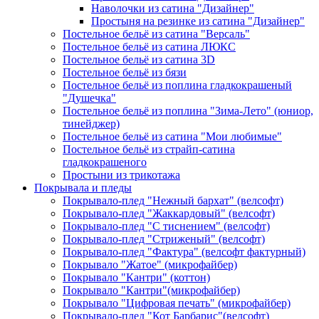
Наволочки из сатина "Дизайнер"
Простыня на резинке из сатина "Дизайнер"
Постельное бельё из сатина "Версаль"
Постельное бельё из сатина ЛЮКС
Постельное бельё из сатина 3D
Постельное бельё из бязи
Постельное бельё из поплина гладкокрашеный
"Душечка"
Постельное бельё из поплина "Зима-Лето" (юниор,
тинейджер)
Постельное бельё из сатина "Мои любимые"
Постельное бельё из страйп-сатина
гладкокрашеного
Простыни из трикотажа
Покрывала и пледы
Покрывало-плед "Нежный бархат" (велсофт)
Покрывало-плед "Жаккардовый" (велсофт)
Покрывало-плед "С тиснением" (велсофт)
Покрывало-плед "Стриженый" (велсофт)
Покрывало-плед "Фактура" (велсофт фактурный)
Покрывало "Жатое" (микрофайбер)
Покрывало "Кантри" (коттон)
Покрывало "Кантри"(микрофайбер)
Покрывало "Цифровая печать" (микрофайбер)
Покрывало-плед "Кот Барбарис"(велсофт)