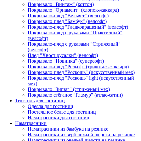
Покрывало "Винтаж" (коттон)
Покрывало "Орнамент" (хлопок-жаккард)
Покрывало-плед "Вельвет" (велсофт)
Покрывало-плед "Бамбук" (велсофт)
Покрывало-плед "Гладкокрашеный" (велсофт)
Покрывало-плед с рукавами "Практичный"
(велсофт)
Покрывало-плед с рукавами "Стриженый"
(велсофт)
Плед "Хвост русалки" (велсофт)
Покрывало "Новинка" (суперсофт)
Покрывало-плед "Рельеф" (трикотаж-жаккард)
Покрывало-плед "Роскошь" (искусственный мех)
Покрывало-плед "Роскошь" light (искусственный
мех)
Покрывало "Зигзаг" (стриженый мех)
Покрывало стёганое "Гламур" (атлас-сатин)
Текстиль для гостиниц
Одеяла для гостиниц
Постельное белье для гостиниц
Наматрасники для гостиниц
Наматрасники
Наматрасники из бамбука на резинке
Наматрасники из верблюжьей шерсти на резинке
Наматрасники из овечьей шерсти на резинке