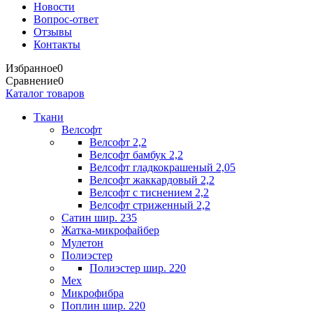
Новости
Вопрос-ответ
Отзывы
Контакты
Избранное
0
Сравнение
0
Каталог товаров
Ткани
Велсофт
Велсофт 2,2
Велсофт бамбук 2,2
Велсофт гладкокрашеный 2,05
Велсофт жаккардовый 2,2
Велсофт с тиснением 2,2
Велсофт стриженный 2,2
Сатин шир. 235
Жатка-микрофайбер
Мулетон
Полиэстер
Полиэстер шир. 220
Мех
Микрофибра
Поплин шир. 220