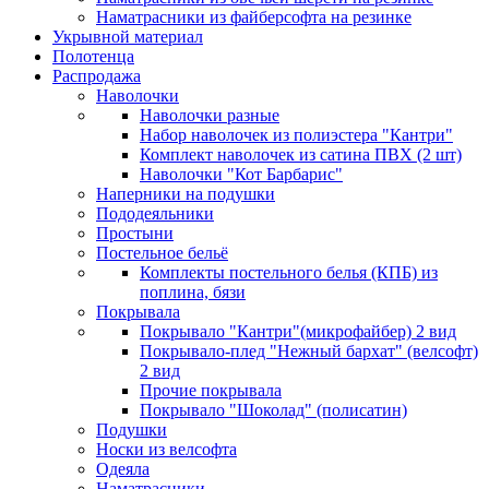
Наматрасники из файберсофта на резинке
Укрывной материал
Полотенца
Распродажа
Наволочки
Наволочки разные
Набор наволочек из полиэстера "Кантри"
Комплект наволочек из сатина ПВХ (2 шт)
Наволочки "Кот Барбарис"
Наперники на подушки
Пододеяльники
Простыни
Постельное бельё
Комплекты постельного белья (КПБ) из
поплина, бязи
Покрывала
Покрывало "Кантри"(микрофайбер) 2 вид
Покрывало-плед "Нежный бархат" (велсофт)
2 вид
Прочие покрывала
Покрывало "Шоколад" (полисатин)
Подушки
Носки из велсофта
Одеяла
Наматрасники