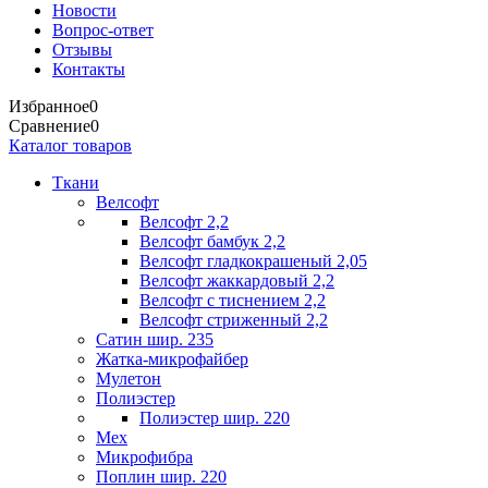
Новости
Вопрос-ответ
Отзывы
Контакты
Избранное
0
Сравнение
0
Каталог товаров
Ткани
Велсофт
Велсофт 2,2
Велсофт бамбук 2,2
Велсофт гладкокрашеный 2,05
Велсофт жаккардовый 2,2
Велсофт с тиснением 2,2
Велсофт стриженный 2,2
Сатин шир. 235
Жатка-микрофайбер
Мулетон
Полиэстер
Полиэстер шир. 220
Мех
Микрофибра
Поплин шир. 220