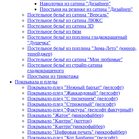
Наволочки из сатина "Дизайнер"
Простыня на резинке из сатина "Дизайнер"
Постельное бельё из сатина "Версаль"
Постельное бельё из сатина ЛЮКС
Постельное бельё из сатина 3D
Постельное бельё из бязи
Постельное бельё из поплина гладкокрашеный
"Душечка"
Постельное бельё из поплина "Зима-Лето" (юниор,
тинейджер)
Постельное бельё из сатина "Мои любимые"
Постельное бельё из страйп-сатина
гладкокрашеного
Простыни из трикотажа
Покрывала и пледы
Покрывало-плед "Нежный бархат" (велсофт)
Покрывало-плед "Жаккардовый" (велсофт)
Покрывало-плед "С тиснением" (велсофт)
Покрывало-плед "Стриженый" (велсофт)
Покрывало-плед "Фактура" (велсофт фактурный)
Покрывало "Жатое" (микрофайбер)
Покрывало "Кантри" (коттон)
Покрывало "Кантри"(микрофайбер)
Покрывало "Цифровая печать" (микрофайбер)
Покрывало-плед "Кот Барбарис"(велсофт)