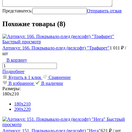
Представьтесь:
Отправить отзыв
Похожие товары (8)
Быстрый просмотр
Артикул: 166. Покрывало-плед (велсофт) "Трафарет"
1 011 ₽
/
шт
В корзину
Подробнее
Купить в 1 клик
Сравнение
В избранное
В наличии
Размеры:
180х210
180х210
200х220
Быстрый
просмотр
Артикул: 151. Покрывало-плед (велсофт) "Нега"
621 ₽
/ шт