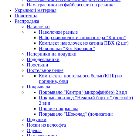
Наматрасники из файберсофта на резинке
Укрывной материал
Полотенца
Распродажа
Наволочки
Наволочки разные
Набор наволочек из полиэстера "Кантри"
Комплект наволочек из сатина ПВХ (2 шт)
Наволочки "Кот Барбарис"
Наперники на подушки
Пододеяльники
Простыни
Постельное бельё
Комплекты постельного белья (КПБ) из
поплина, бязи
Покрывала
Покрывало "Кантри"(микрофайбер) 2 вид
Покрывало-плед "Нежный бархат" (велсофт)
2 вид
Прочие покрывала
Покрывало "Шоколад" (полисатин)
Подушки
Носки из велсофта
Одеяла
Наматрасники