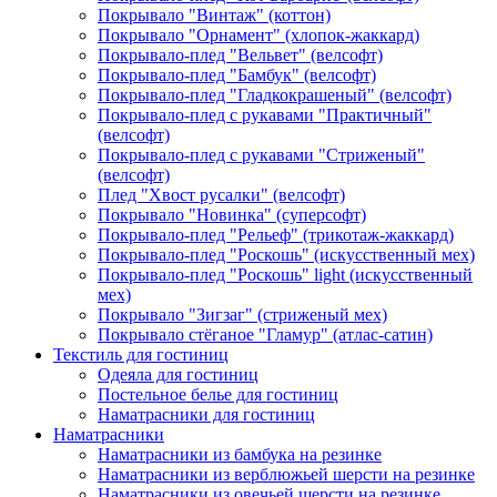
Покрывало "Винтаж" (коттон)
Покрывало "Орнамент" (хлопок-жаккард)
Покрывало-плед "Вельвет" (велсофт)
Покрывало-плед "Бамбук" (велсофт)
Покрывало-плед "Гладкокрашеный" (велсофт)
Покрывало-плед с рукавами "Практичный"
(велсофт)
Покрывало-плед с рукавами "Стриженый"
(велсофт)
Плед "Хвост русалки" (велсофт)
Покрывало "Новинка" (суперсофт)
Покрывало-плед "Рельеф" (трикотаж-жаккард)
Покрывало-плед "Роскошь" (искусственный мех)
Покрывало-плед "Роскошь" light (искусственный
мех)
Покрывало "Зигзаг" (стриженый мех)
Покрывало стёганое "Гламур" (атлас-сатин)
Текстиль для гостиниц
Одеяла для гостиниц
Постельное белье для гостиниц
Наматрасники для гостиниц
Наматрасники
Наматрасники из бамбука на резинке
Наматрасники из верблюжьей шерсти на резинке
Наматрасники из овечьей шерсти на резинке