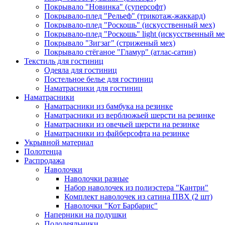
Покрывало "Новинка" (суперсофт)
Покрывало-плед "Рельеф" (трикотаж-жаккард)
Покрывало-плед "Роскошь" (искусственный мех)
Покрывало-плед "Роскошь" light (искусственный ме
Покрывало "Зигзаг" (стриженый мех)
Покрывало стёганое "Гламур" (атлас-сатин)
Текстиль для гостиниц
Одеяла для гостиниц
Постельное белье для гостиниц
Наматрасники для гостиниц
Наматрасники
Наматрасники из бамбука на резинке
Наматрасники из верблюжьей шерсти на резинке
Наматрасники из овечьей шерсти на резинке
Наматрасники из файберсофта на резинке
Укрывной материал
Полотенца
Распродажа
Наволочки
Наволочки разные
Набор наволочек из полиэстера "Кантри"
Комплект наволочек из сатина ПВХ (2 шт)
Наволочки "Кот Барбарис"
Наперники на подушки
Пододеяльники