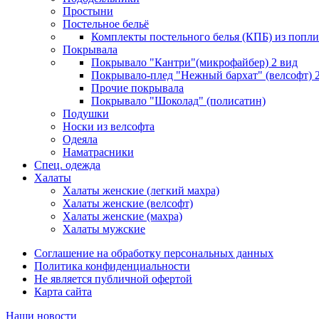
Простыни
Постельное бельё
Комплекты постельного белья (КПБ) из попли
Покрывала
Покрывало "Кантри"(микрофайбер) 2 вид
Покрывало-плед "Нежный бархат" (велсофт) 
Прочие покрывала
Покрывало "Шоколад" (полисатин)
Подушки
Носки из велсофта
Одеяла
Наматрасники
Спец. одежда
Халаты
Халаты женские (легкий махра)
Халаты женские (велсофт)
Халаты женские (махра)
Халаты мужские
Соглашение на обработку персональных данных
Политика конфиденциальности
Не является публичной офертой
Карта сайта
Наши новости