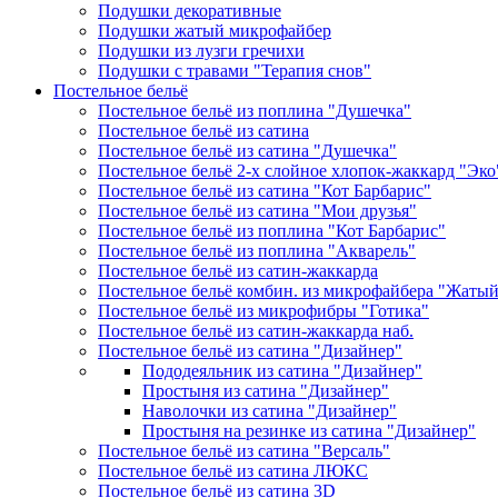
Подушки декоративные
Подушки жатый микрофайбер
Подушки из лузги гречихи
Подушки с травами "Терапия снов"
Постельное бельё
Постельное бельё из поплина "Душечка"
Постельное бельё из сатина
Постельное бельё из сатина "Душечка"
Постельное бельё 2-х слойное хлопок-жаккард "Эко
Постельное бельё из сатина "Кот Барбарис"
Постельное бельё из сатина "Мои друзья"
Постельное бельё из поплина "Кот Барбарис"
Постельное бельё из поплина "Акварель"
Постельное бельё из сатин-жаккарда
Постельное бельё комбин. из микрофайбера "Жаты
Постельное бельё из микрофибры "Готика"
Постельное бельё из сатин-жаккарда наб.
Постельное бельё из сатина "Дизайнер"
Пододеяльник из сатина "Дизайнер"
Простыня из сатина "Дизайнер"
Наволочки из сатина "Дизайнер"
Простыня на резинке из сатина "Дизайнер"
Постельное бельё из сатина "Версаль"
Постельное бельё из сатина ЛЮКС
Постельное бельё из сатина 3D