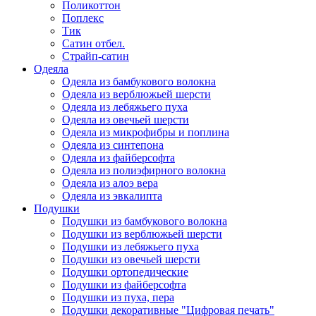
Поликоттон
Поплекс
Тик
Сатин отбел.
Страйп-сатин
Одеяла
Одеяла из бамбукового волокна
Одеяла из верблюжьей шерсти
Одеяла из лебяжьего пуха
Одеяла из овечьей шерсти
Одеяла из микрофибры и поплина
Одеяла из синтепона
Одеяла из файберсофта
Одеяла из полиэфирного волокна
Одеяла из алоэ вера
Одеяла из эвкалипта
Подушки
Подушки из бамбукового волокна
Подушки из верблюжьей шерсти
Подушки из лебяжьего пуха
Подушки из овечьей шерсти
Подушки ортопедические
Подушки из файберсофта
Подушки из пуха, пера
Подушки декоративные "Цифровая печать"