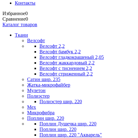
Контакты
Избранное
0
Сравнение
0
Каталог товаров
Ткани
Велсофт
Велсофт 2,2
Велсофт бамбук 2,2
Велсофт гладкокрашеный 2,05
Велсофт жаккардовый 2,2
Велсофт с тиснением 2,2
Велсофт стриженный 2,2
Сатин шир. 235
Жатка-микрофайбер
Мулетон
Полиэстер
Полиэстер шир. 220
Мех
Микрофибра
Поплин шир. 220
Поплин Душечка шир. 220
Поплин шир. 220
Поплин шир. 220 "Акварель"