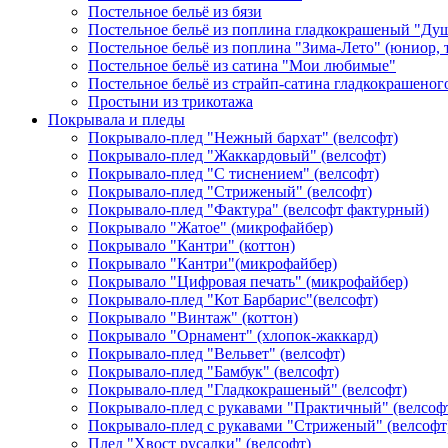
Постельное бельё из бязи
Постельное бельё из поплина гладкокрашеный "Ду
Постельное бельё из поплина "Зима-Лето" (юниор,
Постельное бельё из сатина "Мои любимые"
Постельное бельё из страйп-сатина гладкокрашеног
Простыни из трикотажа
Покрывала и пледы
Покрывало-плед "Нежный бархат" (велсофт)
Покрывало-плед "Жаккардовый" (велсофт)
Покрывало-плед "С тиснением" (велсофт)
Покрывало-плед "Стриженый" (велсофт)
Покрывало-плед "Фактура" (велсофт фактурный)
Покрывало "Жатое" (микрофайбер)
Покрывало "Кантри" (коттон)
Покрывало "Кантри"(микрофайбер)
Покрывало "Цифровая печать" (микрофайбер)
Покрывало-плед "Кот Барбарис"(велсофт)
Покрывало "Винтаж" (коттон)
Покрывало "Орнамент" (хлопок-жаккард)
Покрывало-плед "Вельвет" (велсофт)
Покрывало-плед "Бамбук" (велсофт)
Покрывало-плед "Гладкокрашеный" (велсофт)
Покрывало-плед с рукавами "Практичный" (велсоф
Покрывало-плед с рукавами "Стриженый" (велсофт
Плед "Хвост русалки" (велсофт)