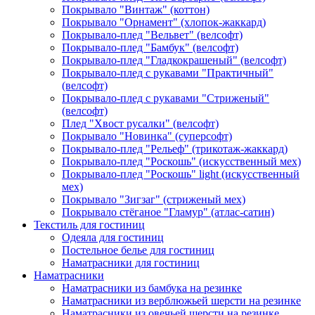
Покрывало "Винтаж" (коттон)
Покрывало "Орнамент" (хлопок-жаккард)
Покрывало-плед "Вельвет" (велсофт)
Покрывало-плед "Бамбук" (велсофт)
Покрывало-плед "Гладкокрашеный" (велсофт)
Покрывало-плед с рукавами "Практичный"
(велсофт)
Покрывало-плед с рукавами "Стриженый"
(велсофт)
Плед "Хвост русалки" (велсофт)
Покрывало "Новинка" (суперсофт)
Покрывало-плед "Рельеф" (трикотаж-жаккард)
Покрывало-плед "Роскошь" (искусственный мех)
Покрывало-плед "Роскошь" light (искусственный
мех)
Покрывало "Зигзаг" (стриженый мех)
Покрывало стёганое "Гламур" (атлас-сатин)
Текстиль для гостиниц
Одеяла для гостиниц
Постельное белье для гостиниц
Наматрасники для гостиниц
Наматрасники
Наматрасники из бамбука на резинке
Наматрасники из верблюжьей шерсти на резинке
Наматрасники из овечьей шерсти на резинке