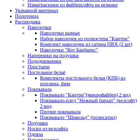
Наматрасники из файберсофта на резинке
Укрывной материал
Полотенца
Распродажа
Наволочки
Наволочки разные
Набор наволочек из полиэстера "Кантри"
Комплект наволочек из сатина ПВХ (2 шт)
Наволочки "Кот Барбарис"
Наперники на подушки
Пододеяльники
Простыни
Постельное бельё
Комплекты постельного белья (КПБ) из
поплина, бязи
Покрывала
Покрывало "Кантри"(микрофайбер) 2 вид
Покрывало-плед "Нежный бархат" (велсофт)
2 вид
Прочие покрывала
Покрывало "Шоколад" (полисатин)
Подушки
Носки из велсофта
Одеяла
Наматрасники