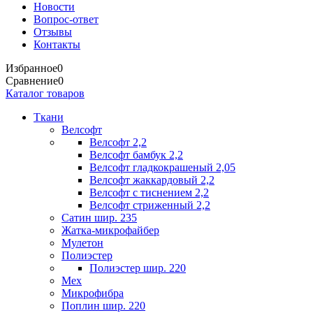
Новости
Вопрос-ответ
Отзывы
Контакты
Избранное
0
Сравнение
0
Каталог товаров
Ткани
Велсофт
Велсофт 2,2
Велсофт бамбук 2,2
Велсофт гладкокрашеный 2,05
Велсофт жаккардовый 2,2
Велсофт с тиснением 2,2
Велсофт стриженный 2,2
Сатин шир. 235
Жатка-микрофайбер
Мулетон
Полиэстер
Полиэстер шир. 220
Мех
Микрофибра
Поплин шир. 220