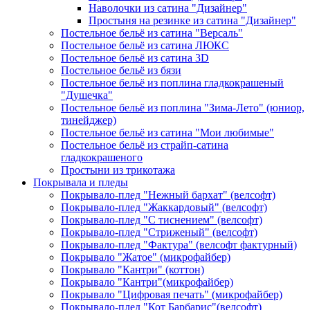
Наволочки из сатина "Дизайнер"
Простыня на резинке из сатина "Дизайнер"
Постельное бельё из сатина "Версаль"
Постельное бельё из сатина ЛЮКС
Постельное бельё из сатина 3D
Постельное бельё из бязи
Постельное бельё из поплина гладкокрашеный
"Душечка"
Постельное бельё из поплина "Зима-Лето" (юниор,
тинейджер)
Постельное бельё из сатина "Мои любимые"
Постельное бельё из страйп-сатина
гладкокрашеного
Простыни из трикотажа
Покрывала и пледы
Покрывало-плед "Нежный бархат" (велсофт)
Покрывало-плед "Жаккардовый" (велсофт)
Покрывало-плед "С тиснением" (велсофт)
Покрывало-плед "Стриженый" (велсофт)
Покрывало-плед "Фактура" (велсофт фактурный)
Покрывало "Жатое" (микрофайбер)
Покрывало "Кантри" (коттон)
Покрывало "Кантри"(микрофайбер)
Покрывало "Цифровая печать" (микрофайбер)
Покрывало-плед "Кот Барбарис"(велсофт)