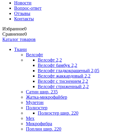
Новости
Вопрос-ответ
Отзывы
Контакты
Избранное
0
Сравнение
0
Каталог товаров
Ткани
Велсофт
Велсофт 2,2
Велсофт бамбук 2,2
Велсофт гладкокрашеный 2,05
Велсофт жаккардовый 2,2
Велсофт с тиснением 2,2
Велсофт стриженный 2,2
Сатин шир. 235
Жатка-микрофайбер
Мулетон
Полиэстер
Полиэстер шир. 220
Мех
Микрофибра
Поплин шир. 220