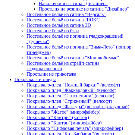
Наволочки из сатина "Дизайнер"
Простыня на резинке из сатина "Дизайнер"
Постельное бельё из сатина "Версаль"
Постельное бельё из сатина ЛЮКС
Постельное бельё из сатина 3D
Постельное бельё из бязи
Постельное бельё из поплина гладкокрашеный
"Душечка"
Постельное бельё из поплина "Зима-Лето" (юниор,
тинейджер)
Постельное бельё из сатина "Мои любимые"
Постельное бельё из страйп-сатина
гладкокрашеного
Простыни из трикотажа
Покрывала и пледы
Покрывало-плед "Нежный бархат" (велсофт)
Покрывало-плед "Жаккардовый" (велсофт)
Покрывало-плед "С тиснением" (велсофт)
Покрывало-плед "Стриженый" (велсофт)
Покрывало-плед "Фактура" (велсофт фактурный)
Покрывало "Жатое" (микрофайбер)
Покрывало "Кантри" (коттон)
Покрывало "Кантри"(микрофайбер)
Покрывало "Цифровая печать" (микрофайбер)
Покрывало-плед "Кот Барбарис"(велсофт)