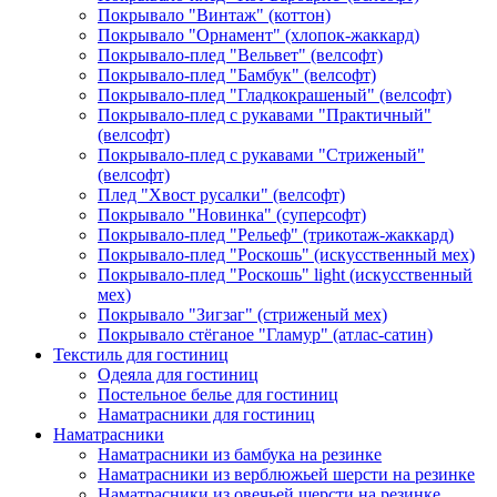
Покрывало "Винтаж" (коттон)
Покрывало "Орнамент" (хлопок-жаккард)
Покрывало-плед "Вельвет" (велсофт)
Покрывало-плед "Бамбук" (велсофт)
Покрывало-плед "Гладкокрашеный" (велсофт)
Покрывало-плед с рукавами "Практичный"
(велсофт)
Покрывало-плед с рукавами "Стриженый"
(велсофт)
Плед "Хвост русалки" (велсофт)
Покрывало "Новинка" (суперсофт)
Покрывало-плед "Рельеф" (трикотаж-жаккард)
Покрывало-плед "Роскошь" (искусственный мех)
Покрывало-плед "Роскошь" light (искусственный
мех)
Покрывало "Зигзаг" (стриженый мех)
Покрывало стёганое "Гламур" (атлас-сатин)
Текстиль для гостиниц
Одеяла для гостиниц
Постельное белье для гостиниц
Наматрасники для гостиниц
Наматрасники
Наматрасники из бамбука на резинке
Наматрасники из верблюжьей шерсти на резинке
Наматрасники из овечьей шерсти на резинке