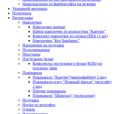
Наматрасники из файберсофта на резинке
Укрывной материал
Полотенца
Распродажа
Наволочки
Наволочки разные
Набор наволочек из полиэстера "Кантри"
Комплект наволочек из сатина ПВХ (2 шт)
Наволочки "Кот Барбарис"
Наперники на подушки
Пододеяльники
Простыни
Постельное бельё
Комплекты постельного белья (КПБ) из
поплина, бязи
Покрывала
Покрывало "Кантри"(микрофайбер) 2 вид
Покрывало-плед "Нежный бархат" (велсофт)
2 вид
Прочие покрывала
Покрывало "Шоколад" (полисатин)
Подушки
Носки из велсофта
Одеяла
Наматрасники