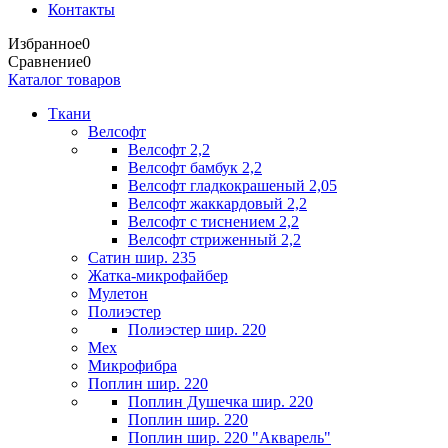
Контакты
Избранное
0
Сравнение
0
Каталог товаров
Ткани
Велсофт
Велсофт 2,2
Велсофт бамбук 2,2
Велсофт гладкокрашеный 2,05
Велсофт жаккардовый 2,2
Велсофт с тиснением 2,2
Велсофт стриженный 2,2
Сатин шир. 235
Жатка-микрофайбер
Мулетон
Полиэстер
Полиэстер шир. 220
Мех
Микрофибра
Поплин шир. 220
Поплин Душечка шир. 220
Поплин шир. 220
Поплин шир. 220 "Акварель"