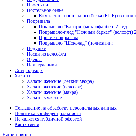
Простыни
Постельное бельё
Комплекты постельного белья (КПБ) из попли
Покрывала
Покрывало "Кантри"(микрофайбер) 2 вид
Покрывало-плед "Нежный бархат" (велсофт) 
Прочие покрывала
Покрывало "Шоколад" (полисатин)
Подушки
Носки из велсофта
Одеяла
Наматрасники
Спец. одежда
Халаты
Халаты женские (легкий махра)
Халаты женские (велсофт)
Халаты женские (махра)
Халаты мужские
Соглашение на обработку персональных данных
Политика конфиденциальности
Не является публичной офертой
Карта сайта
Наши новости