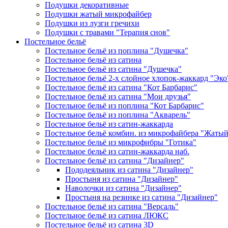
Подушки декоративные
Подушки жатый микрофайбер
Подушки из лузги гречихи
Подушки с травами "Терапия снов"
Постельное бельё
Постельное бельё из поплина "Душечка"
Постельное бельё из сатина
Постельное бельё из сатина "Душечка"
Постельное бельё 2-х слойное хлопок-жаккард "Эко
Постельное бельё из сатина "Кот Барбарис"
Постельное бельё из сатина "Мои друзья"
Постельное бельё из поплина "Кот Барбарис"
Постельное бельё из поплина "Акварель"
Постельное бельё из сатин-жаккарда
Постельное бельё комбин. из микрофайбера "Жаты
Постельное бельё из микрофибры "Готика"
Постельное бельё из сатин-жаккарда наб.
Постельное бельё из сатина "Дизайнер"
Пододеяльник из сатина "Дизайнер"
Простыня из сатина "Дизайнер"
Наволочки из сатина "Дизайнер"
Простыня на резинке из сатина "Дизайнер"
Постельное бельё из сатина "Версаль"
Постельное бельё из сатина ЛЮКС
Постельное бельё из сатина 3D