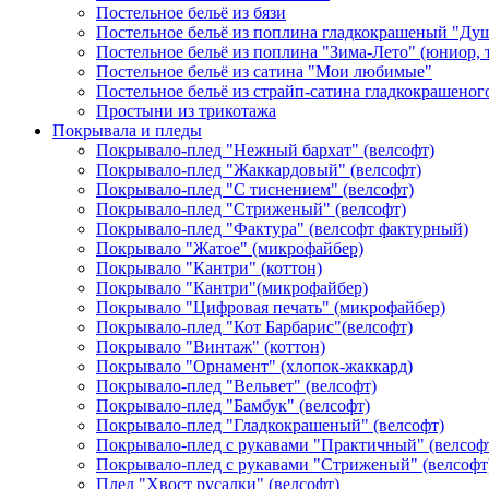
Постельное бельё из бязи
Постельное бельё из поплина гладкокрашеный "Ду
Постельное бельё из поплина "Зима-Лето" (юниор,
Постельное бельё из сатина "Мои любимые"
Постельное бельё из страйп-сатина гладкокрашеног
Простыни из трикотажа
Покрывала и пледы
Покрывало-плед "Нежный бархат" (велсофт)
Покрывало-плед "Жаккардовый" (велсофт)
Покрывало-плед "С тиснением" (велсофт)
Покрывало-плед "Стриженый" (велсофт)
Покрывало-плед "Фактура" (велсофт фактурный)
Покрывало "Жатое" (микрофайбер)
Покрывало "Кантри" (коттон)
Покрывало "Кантри"(микрофайбер)
Покрывало "Цифровая печать" (микрофайбер)
Покрывало-плед "Кот Барбарис"(велсофт)
Покрывало "Винтаж" (коттон)
Покрывало "Орнамент" (хлопок-жаккард)
Покрывало-плед "Вельвет" (велсофт)
Покрывало-плед "Бамбук" (велсофт)
Покрывало-плед "Гладкокрашеный" (велсофт)
Покрывало-плед с рукавами "Практичный" (велсоф
Покрывало-плед с рукавами "Стриженый" (велсофт
Плед "Хвост русалки" (велсофт)