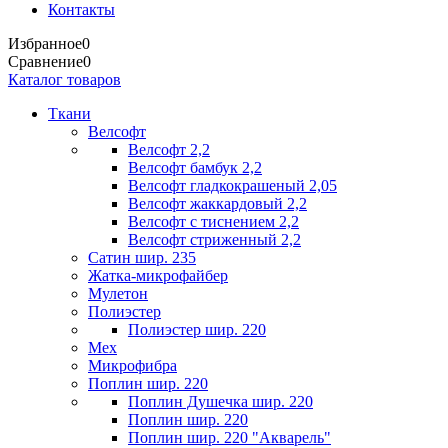
Контакты
Избранное
0
Сравнение
0
Каталог товаров
Ткани
Велсофт
Велсофт 2,2
Велсофт бамбук 2,2
Велсофт гладкокрашеный 2,05
Велсофт жаккардовый 2,2
Велсофт с тиснением 2,2
Велсофт стриженный 2,2
Сатин шир. 235
Жатка-микрофайбер
Мулетон
Полиэстер
Полиэстер шир. 220
Мех
Микрофибра
Поплин шир. 220
Поплин Душечка шир. 220
Поплин шир. 220
Поплин шир. 220 "Акварель"