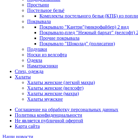
Простыни
Постельное бельё
Комплекты постельного белья (КПБ) из попли
Покрывала
Покрывало "Кантри"(микрофайбер) 2 вид
Покрывало-плед "Нежный бархат" (велсофт) 
Прочие покрывала
Покрывало "Шоколад" (полисатин)
Подушки
Носки из велсофта
Одеяла
Наматрасники
Спец. одежда
Халаты
Халаты женские (легкий махра)
Халаты женские (велсофт)
Халаты женские (махра)
Халаты мужские
Соглашение на обработку персональных данных
Политика конфиденциальности
Не является публичной офертой
Карта сайта
Наши новости