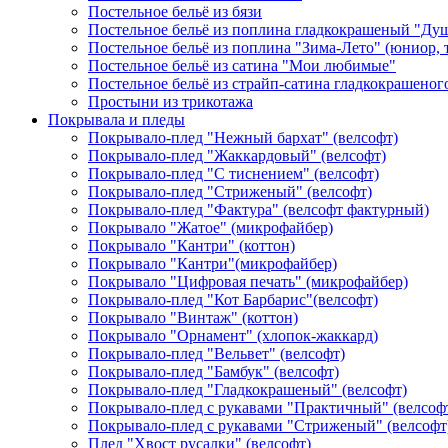
Постельное бельё из бязи
Постельное бельё из поплина гладкокрашеный "Ду
Постельное бельё из поплина "Зима-Лето" (юниор,
Постельное бельё из сатина "Мои любимые"
Постельное бельё из страйп-сатина гладкокрашеног
Простыни из трикотажа
Покрывала и пледы
Покрывало-плед "Нежный бархат" (велсофт)
Покрывало-плед "Жаккардовый" (велсофт)
Покрывало-плед "С тиснением" (велсофт)
Покрывало-плед "Стриженый" (велсофт)
Покрывало-плед "Фактура" (велсофт фактурный)
Покрывало "Жатое" (микрофайбер)
Покрывало "Кантри" (коттон)
Покрывало "Кантри"(микрофайбер)
Покрывало "Цифровая печать" (микрофайбер)
Покрывало-плед "Кот Барбарис"(велсофт)
Покрывало "Винтаж" (коттон)
Покрывало "Орнамент" (хлопок-жаккард)
Покрывало-плед "Вельвет" (велсофт)
Покрывало-плед "Бамбук" (велсофт)
Покрывало-плед "Гладкокрашеный" (велсофт)
Покрывало-плед с рукавами "Практичный" (велсоф
Покрывало-плед с рукавами "Стриженый" (велсофт
Плед "Хвост русалки" (велсофт)