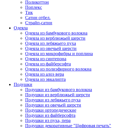
Поликоттон
Поплекс
Тик
Сатин отбел.
Страйп-сатин
Одеяла
Одеяла из бамбукового волокна
Одеяла из верблюжьей шерсти
Одеяла из лебяжьего пуха
Одеяла из овечьей шерсти
Одеяла из микрофибры и поплина
Одеяла из синтепона
Одеяла из файберсофта
Одеяла из полиэфирного волокна
Одеяла из алоэ вера
Одеяла из эвкалипта
Подушки
Подушки из бамбукового волокна
Подушки из верблюжьей шерсти
Подушки из лебяжьего пуха
Подушки из овечьей шерсти
Подушки ортопедические
Подушки из файберсофта
Подушки из пуха, пера
Подушки декоративные "Цифровая печать"