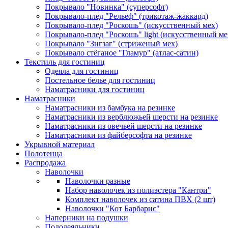
Покрывало "Новинка" (суперсофт)
Покрывало-плед "Рельеф" (трикотаж-жаккард)
Покрывало-плед "Роскошь" (искусственный мех)
Покрывало-плед "Роскошь" light (искусственный ме
Покрывало "Зигзаг" (стриженый мех)
Покрывало стёганое "Гламур" (атлас-сатин)
Текстиль для гостиниц
Одеяла для гостиниц
Постельное белье для гостиниц
Наматрасники для гостиниц
Наматрасники
Наматрасники из бамбука на резинке
Наматрасники из верблюжьей шерсти на резинке
Наматрасники из овечьей шерсти на резинке
Наматрасники из файберсофта на резинке
Укрывной материал
Полотенца
Распродажа
Наволочки
Наволочки разные
Набор наволочек из полиэстера "Кантри"
Комплект наволочек из сатина ПВХ (2 шт)
Наволочки "Кот Барбарис"
Наперники на подушки
Пододеяльники