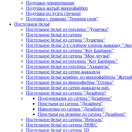
Подушки декоративные
Подушки жатый микрофайбер
Подушки из лузги гречихи
Подушки с травами "Терапия снов"
Постельное бельё
Постельное бельё из поплина "Душечка"
Постельное бельё из сатина
Постельное бельё из сатина "Душечка"
Постельное бельё 2-х слойное хлопок-жаккард "Эко
Постельное бельё из сатина "Кот Барбарис"
Постельное бельё из сатина "Мои друзья"
Постельное бельё из поплина "Кот Барбарис"
Постельное бельё из поплина "Акварель"
Постельное бельё из сатин-жаккарда
Постельное бельё комбин. из микрофайбера "Жаты
Постельное бельё из микрофибры "Готика"
Постельное бельё из сатин-жаккарда наб.
Постельное бельё из сатина "Дизайнер"
Пододеяльник из сатина "Дизайнер"
Простыня из сатина "Дизайнер"
Наволочки из сатина "Дизайнер"
Простыня на резинке из сатина "Дизайнер"
Постельное бельё из сатина "Версаль"
Постельное бельё из сатина ЛЮКС
Постельное бельё из сатина 3D