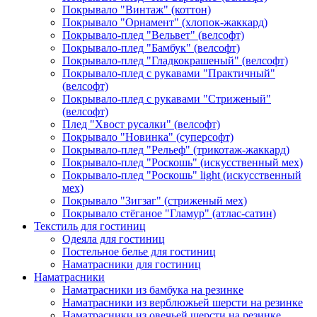
Покрывало "Винтаж" (коттон)
Покрывало "Орнамент" (хлопок-жаккард)
Покрывало-плед "Вельвет" (велсофт)
Покрывало-плед "Бамбук" (велсофт)
Покрывало-плед "Гладкокрашеный" (велсофт)
Покрывало-плед с рукавами "Практичный"
(велсофт)
Покрывало-плед с рукавами "Стриженый"
(велсофт)
Плед "Хвост русалки" (велсофт)
Покрывало "Новинка" (суперсофт)
Покрывало-плед "Рельеф" (трикотаж-жаккард)
Покрывало-плед "Роскошь" (искусственный мех)
Покрывало-плед "Роскошь" light (искусственный
мех)
Покрывало "Зигзаг" (стриженый мех)
Покрывало стёганое "Гламур" (атлас-сатин)
Текстиль для гостиниц
Одеяла для гостиниц
Постельное белье для гостиниц
Наматрасники для гостиниц
Наматрасники
Наматрасники из бамбука на резинке
Наматрасники из верблюжьей шерсти на резинке
Наматрасники из овечьей шерсти на резинке