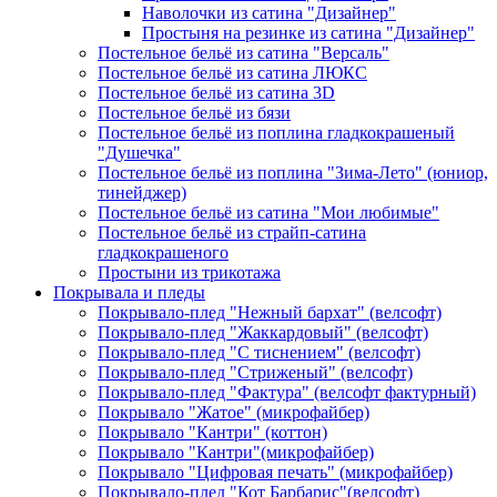
Наволочки из сатина "Дизайнер"
Простыня на резинке из сатина "Дизайнер"
Постельное бельё из сатина "Версаль"
Постельное бельё из сатина ЛЮКС
Постельное бельё из сатина 3D
Постельное бельё из бязи
Постельное бельё из поплина гладкокрашеный
"Душечка"
Постельное бельё из поплина "Зима-Лето" (юниор,
тинейджер)
Постельное бельё из сатина "Мои любимые"
Постельное бельё из страйп-сатина
гладкокрашеного
Простыни из трикотажа
Покрывала и пледы
Покрывало-плед "Нежный бархат" (велсофт)
Покрывало-плед "Жаккардовый" (велсофт)
Покрывало-плед "С тиснением" (велсофт)
Покрывало-плед "Стриженый" (велсофт)
Покрывало-плед "Фактура" (велсофт фактурный)
Покрывало "Жатое" (микрофайбер)
Покрывало "Кантри" (коттон)
Покрывало "Кантри"(микрофайбер)
Покрывало "Цифровая печать" (микрофайбер)
Покрывало-плед "Кот Барбарис"(велсофт)