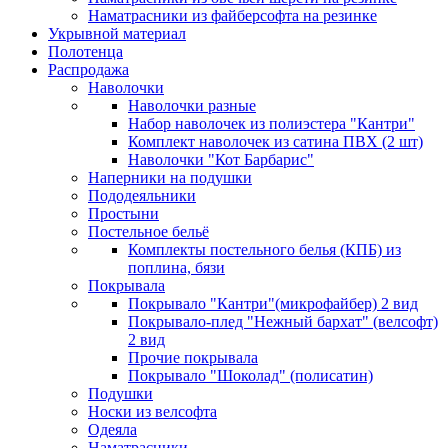
Наматрасники из файберсофта на резинке
Укрывной материал
Полотенца
Распродажа
Наволочки
Наволочки разные
Набор наволочек из полиэстера "Кантри"
Комплект наволочек из сатина ПВХ (2 шт)
Наволочки "Кот Барбарис"
Наперники на подушки
Пододеяльники
Простыни
Постельное бельё
Комплекты постельного белья (КПБ) из
поплина, бязи
Покрывала
Покрывало "Кантри"(микрофайбер) 2 вид
Покрывало-плед "Нежный бархат" (велсофт)
2 вид
Прочие покрывала
Покрывало "Шоколад" (полисатин)
Подушки
Носки из велсофта
Одеяла
Наматрасники