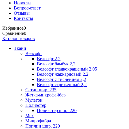
Новости
Вопрос-ответ
Отзывы
Контакты
Избранное
0
Сравнение
0
Каталог товаров
Ткани
Велсофт
Велсофт 2,2
Велсофт бамбук 2,2
Велсофт гладкокрашеный 2,05
Велсофт жаккардовый 2,2
Велсофт с тиснением 2,2
Велсофт стриженный 2,2
Сатин шир. 235
Жатка-микрофайбер
Мулетон
Полиэстер
Полиэстер шир. 220
Мех
Микрофибра
Поплин шир. 220