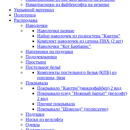
Наматрасники из файберсофта на резинке
Укрывной материал
Полотенца
Распродажа
Наволочки
Наволочки разные
Набор наволочек из полиэстера "Кантри"
Комплект наволочек из сатина ПВХ (2 шт)
Наволочки "Кот Барбарис"
Наперники на подушки
Пододеяльники
Простыни
Постельное бельё
Комплекты постельного белья (КПБ) из
поплина, бязи
Покрывала
Покрывало "Кантри"(микрофайбер) 2 вид
Покрывало-плед "Нежный бархат" (велсофт)
2 вид
Прочие покрывала
Покрывало "Шоколад" (полисатин)
Подушки
Носки из велсофта
Одеяла
Наматрасники