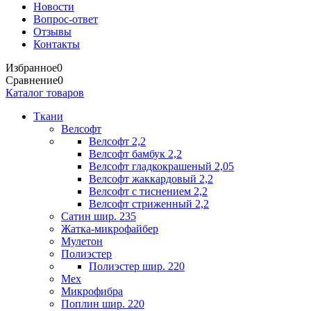
Новости
Вопрос-ответ
Отзывы
Контакты
Избранное
0
Сравнение
0
Каталог товаров
Ткани
Велсофт
Велсофт 2,2
Велсофт бамбук 2,2
Велсофт гладкокрашеный 2,05
Велсофт жаккардовый 2,2
Велсофт с тиснением 2,2
Велсофт стриженный 2,2
Сатин шир. 235
Жатка-микрофайбер
Мулетон
Полиэстер
Полиэстер шир. 220
Мех
Микрофибра
Поплин шир. 220