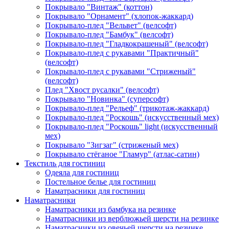
Покрывало "Винтаж" (коттон)
Покрывало "Орнамент" (хлопок-жаккард)
Покрывало-плед "Вельвет" (велсофт)
Покрывало-плед "Бамбук" (велсофт)
Покрывало-плед "Гладкокрашеный" (велсофт)
Покрывало-плед с рукавами "Практичный"
(велсофт)
Покрывало-плед с рукавами "Стриженый"
(велсофт)
Плед "Хвост русалки" (велсофт)
Покрывало "Новинка" (суперсофт)
Покрывало-плед "Рельеф" (трикотаж-жаккард)
Покрывало-плед "Роскошь" (искусственный мех)
Покрывало-плед "Роскошь" light (искусственный
мех)
Покрывало "Зигзаг" (стриженый мех)
Покрывало стёганое "Гламур" (атлас-сатин)
Текстиль для гостиниц
Одеяла для гостиниц
Постельное белье для гостиниц
Наматрасники для гостиниц
Наматрасники
Наматрасники из бамбука на резинке
Наматрасники из верблюжьей шерсти на резинке
Наматрасники из овечьей шерсти на резинке