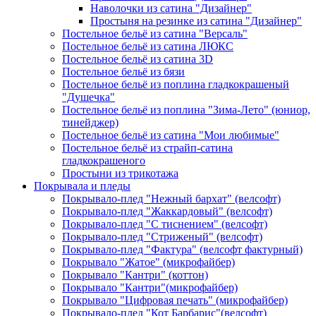
Наволочки из сатина "Дизайнер"
Простыня на резинке из сатина "Дизайнер"
Постельное бельё из сатина "Версаль"
Постельное бельё из сатина ЛЮКС
Постельное бельё из сатина 3D
Постельное бельё из бязи
Постельное бельё из поплина гладкокрашеный
"Душечка"
Постельное бельё из поплина "Зима-Лето" (юниор,
тинейджер)
Постельное бельё из сатина "Мои любимые"
Постельное бельё из страйп-сатина
гладкокрашеного
Простыни из трикотажа
Покрывала и пледы
Покрывало-плед "Нежный бархат" (велсофт)
Покрывало-плед "Жаккардовый" (велсофт)
Покрывало-плед "С тиснением" (велсофт)
Покрывало-плед "Стриженый" (велсофт)
Покрывало-плед "Фактура" (велсофт фактурный)
Покрывало "Жатое" (микрофайбер)
Покрывало "Кантри" (коттон)
Покрывало "Кантри"(микрофайбер)
Покрывало "Цифровая печать" (микрофайбер)
Покрывало-плед "Кот Барбарис"(велсофт)