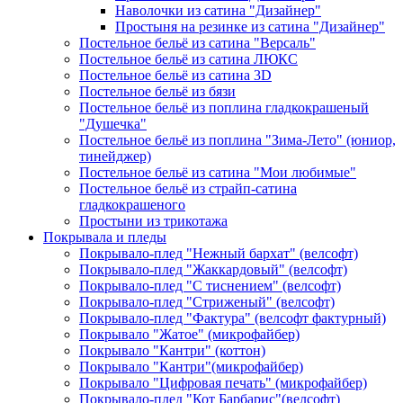
Наволочки из сатина "Дизайнер"
Простыня на резинке из сатина "Дизайнер"
Постельное бельё из сатина "Версаль"
Постельное бельё из сатина ЛЮКС
Постельное бельё из сатина 3D
Постельное бельё из бязи
Постельное бельё из поплина гладкокрашеный
"Душечка"
Постельное бельё из поплина "Зима-Лето" (юниор,
тинейджер)
Постельное бельё из сатина "Мои любимые"
Постельное бельё из страйп-сатина
гладкокрашеного
Простыни из трикотажа
Покрывала и пледы
Покрывало-плед "Нежный бархат" (велсофт)
Покрывало-плед "Жаккардовый" (велсофт)
Покрывало-плед "С тиснением" (велсофт)
Покрывало-плед "Стриженый" (велсофт)
Покрывало-плед "Фактура" (велсофт фактурный)
Покрывало "Жатое" (микрофайбер)
Покрывало "Кантри" (коттон)
Покрывало "Кантри"(микрофайбер)
Покрывало "Цифровая печать" (микрофайбер)
Покрывало-плед "Кот Барбарис"(велсофт)