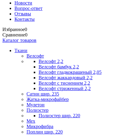
Новости
Вопрос-ответ
Отзывы
Контакты
Избранное
0
Сравнение
0
Каталог товаров
Ткани
Велсофт
Велсофт 2,2
Велсофт бамбук 2,2
Велсофт гладкокрашеный 2,05
Велсофт жаккардовый 2,2
Велсофт с тиснением 2,2
Велсофт стриженный 2,2
Сатин шир. 235
Жатка-микрофайбер
Мулетон
Полиэстер
Полиэстер шир. 220
Мех
Микрофибра
Поплин шир. 220