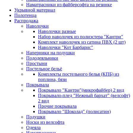
Наматрасники из файберсофта на резинке
Укрывной материал
Полотенца
Распродажа
Наволочки
Наволочки разные
Набор наволочек из полиэстера "Кантри"
Комплект наволочек из сатина ПВХ (2 шт)
Наволочки "Кот Барбарис"
Наперники на подушки
Пододеяльники
Простыни
Постельное бельё
Комплекты постельного белья (КПБ) из
поплина, бязи
Покрывала
Покрывало "Кантри"(микрофайбер) 2 вид
Покрывало-плед "Нежный бархат" (велсофт)
2 вид
Прочие покрывала
Покрывало "Шоколад" (полисатин)
Подушки
Носки из велсофта
Одеяла
Наматрасники