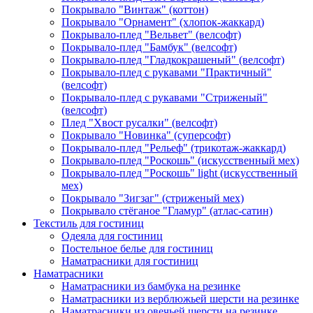
Покрывало "Винтаж" (коттон)
Покрывало "Орнамент" (хлопок-жаккард)
Покрывало-плед "Вельвет" (велсофт)
Покрывало-плед "Бамбук" (велсофт)
Покрывало-плед "Гладкокрашеный" (велсофт)
Покрывало-плед с рукавами "Практичный"
(велсофт)
Покрывало-плед с рукавами "Стриженый"
(велсофт)
Плед "Хвост русалки" (велсофт)
Покрывало "Новинка" (суперсофт)
Покрывало-плед "Рельеф" (трикотаж-жаккард)
Покрывало-плед "Роскошь" (искусственный мех)
Покрывало-плед "Роскошь" light (искусственный
мех)
Покрывало "Зигзаг" (стриженый мех)
Покрывало стёганое "Гламур" (атлас-сатин)
Текстиль для гостиниц
Одеяла для гостиниц
Постельное белье для гостиниц
Наматрасники для гостиниц
Наматрасники
Наматрасники из бамбука на резинке
Наматрасники из верблюжьей шерсти на резинке
Наматрасники из овечьей шерсти на резинке