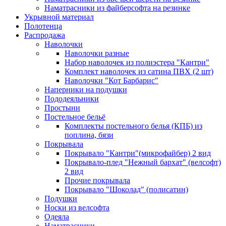
Наматрасники из файберсофта на резинке
Укрывной материал
Полотенца
Распродажа
Наволочки
Наволочки разные
Набор наволочек из полиэстера "Кантри"
Комплект наволочек из сатина ПВХ (2 шт)
Наволочки "Кот Барбарис"
Наперники на подушки
Пододеяльники
Простыни
Постельное бельё
Комплекты постельного белья (КПБ) из
поплина, бязи
Покрывала
Покрывало "Кантри"(микрофайбер) 2 вид
Покрывало-плед "Нежный бархат" (велсофт)
2 вид
Прочие покрывала
Покрывало "Шоколад" (полисатин)
Подушки
Носки из велсофта
Одеяла
Наматрасники