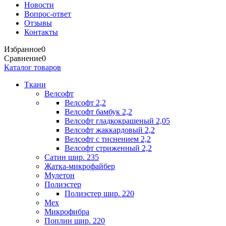
Новости
Вопрос-ответ
Отзывы
Контакты
Избранное
0
Сравнение
0
Каталог товаров
Ткани
Велсофт
Велсофт 2,2
Велсофт бамбук 2,2
Велсофт гладкокрашеный 2,05
Велсофт жаккардовый 2,2
Велсофт с тиснением 2,2
Велсофт стриженный 2,2
Сатин шир. 235
Жатка-микрофайбер
Мулетон
Полиэстер
Полиэстер шир. 220
Мех
Микрофибра
Поплин шир. 220