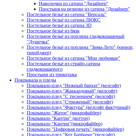
Наволочки из сатина "Дизайнер"
Простыня на резинке из сатина "Дизайнер"
Постельное бельё из сатина "Версаль"
Постельное бельё из сатина ЛЮКС
Постельное бельё из сатина 3D
Постельное бельё из бязи
Постельное бельё из поплина гладкокрашеный
"Душечка"
Постельное бельё из поплина "Зима-Лето" (юниор,
тинейджер)
Постельное бельё из сатина "Мои любимые"
Постельное бельё из страйп-сатина
гладкокрашеного
Простыни из трикотажа
Покрывала и пледы
Покрывало-плед "Нежный бархат" (велсофт)
Покрывало-плед "Жаккардовый" (велсофт)
Покрывало-плед "С тиснением" (велсофт)
Покрывало-плед "Стриженый" (велсофт)
Покрывало-плед "Фактура" (велсофт фактурный)
Покрывало "Жатое" (микрофайбер)
Покрывало "Кантри" (коттон)
Покрывало "Кантри"(микрофайбер)
Покрывало "Цифровая печать" (микрофайбер)
Покрывало-плед "Кот Барбарис"(велсофт)