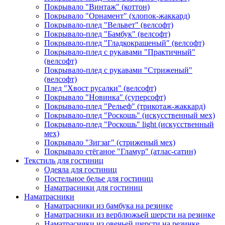
Покрывало "Винтаж" (коттон)
Покрывало "Орнамент" (хлопок-жаккард)
Покрывало-плед "Вельвет" (велсофт)
Покрывало-плед "Бамбук" (велсофт)
Покрывало-плед "Гладкокрашеный" (велсофт)
Покрывало-плед с рукавами "Практичный"
(велсофт)
Покрывало-плед с рукавами "Стриженый"
(велсофт)
Плед "Хвост русалки" (велсофт)
Покрывало "Новинка" (суперсофт)
Покрывало-плед "Рельеф" (трикотаж-жаккард)
Покрывало-плед "Роскошь" (искусственный мех)
Покрывало-плед "Роскошь" light (искусственный
мех)
Покрывало "Зигзаг" (стриженый мех)
Покрывало стёганое "Гламур" (атлас-сатин)
Текстиль для гостиниц
Одеяла для гостиниц
Постельное белье для гостиниц
Наматрасники для гостиниц
Наматрасники
Наматрасники из бамбука на резинке
Наматрасники из верблюжьей шерсти на резинке
Наматрасники из овечьей шерсти на резинке