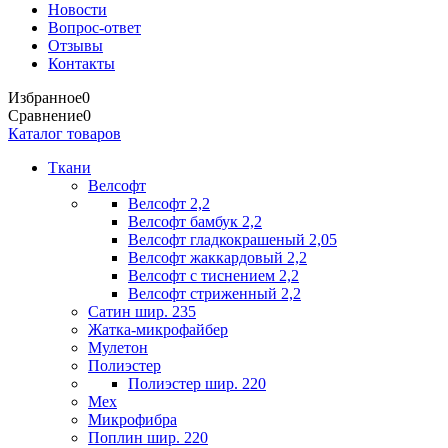
Новости
Вопрос-ответ
Отзывы
Контакты
Избранное
0
Сравнение
0
Каталог товаров
Ткани
Велсофт
Велсофт 2,2
Велсофт бамбук 2,2
Велсофт гладкокрашеный 2,05
Велсофт жаккардовый 2,2
Велсофт с тиснением 2,2
Велсофт стриженный 2,2
Сатин шир. 235
Жатка-микрофайбер
Мулетон
Полиэстер
Полиэстер шир. 220
Мех
Микрофибра
Поплин шир. 220