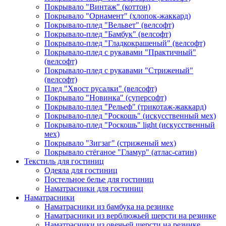
Покрывало "Винтаж" (коттон)
Покрывало "Орнамент" (хлопок-жаккард)
Покрывало-плед "Вельвет" (велсофт)
Покрывало-плед "Бамбук" (велсофт)
Покрывало-плед "Гладкокрашеный" (велсофт)
Покрывало-плед с рукавами "Практичный"
(велсофт)
Покрывало-плед с рукавами "Стриженый"
(велсофт)
Плед "Хвост русалки" (велсофт)
Покрывало "Новинка" (суперсофт)
Покрывало-плед "Рельеф" (трикотаж-жаккард)
Покрывало-плед "Роскошь" (искусственный мех)
Покрывало-плед "Роскошь" light (искусственный
мех)
Покрывало "Зигзаг" (стриженый мех)
Покрывало стёганое "Гламур" (атлас-сатин)
Текстиль для гостиниц
Одеяла для гостиниц
Постельное белье для гостиниц
Наматрасники для гостиниц
Наматрасники
Наматрасники из бамбука на резинке
Наматрасники из верблюжьей шерсти на резинке
Наматрасники из овечьей шерсти на резинке