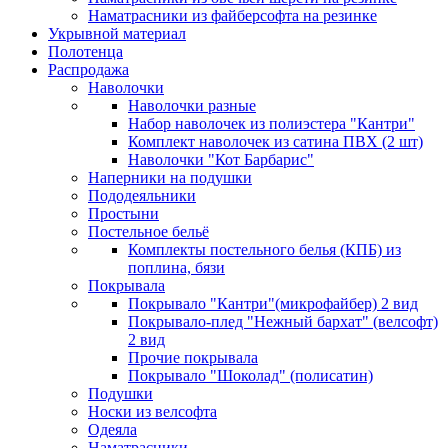
Наматрасники из файберсофта на резинке
Укрывной материал
Полотенца
Распродажа
Наволочки
Наволочки разные
Набор наволочек из полиэстера "Кантри"
Комплект наволочек из сатина ПВХ (2 шт)
Наволочки "Кот Барбарис"
Наперники на подушки
Пододеяльники
Простыни
Постельное бельё
Комплекты постельного белья (КПБ) из
поплина, бязи
Покрывала
Покрывало "Кантри"(микрофайбер) 2 вид
Покрывало-плед "Нежный бархат" (велсофт)
2 вид
Прочие покрывала
Покрывало "Шоколад" (полисатин)
Подушки
Носки из велсофта
Одеяла
Наматрасники