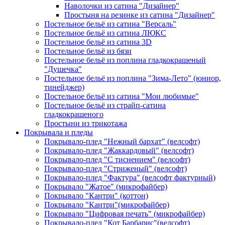
Наволочки из сатина "Дизайнер"
Простыня на резинке из сатина "Дизайнер"
Постельное бельё из сатина "Версаль"
Постельное бельё из сатина ЛЮКС
Постельное бельё из сатина 3D
Постельное бельё из бязи
Постельное бельё из поплина гладкокрашеный
"Душечка"
Постельное бельё из поплина "Зима-Лето" (юниор,
тинейджер)
Постельное бельё из сатина "Мои любимые"
Постельное бельё из страйп-сатина
гладкокрашеного
Простыни из трикотажа
Покрывала и пледы
Покрывало-плед "Нежный бархат" (велсофт)
Покрывало-плед "Жаккардовый" (велсофт)
Покрывало-плед "С тиснением" (велсофт)
Покрывало-плед "Стриженый" (велсофт)
Покрывало-плед "Фактура" (велсофт фактурный)
Покрывало "Жатое" (микрофайбер)
Покрывало "Кантри" (коттон)
Покрывало "Кантри"(микрофайбер)
Покрывало "Цифровая печать" (микрофайбер)
Покрывало-плед "Кот Барбарис"(велсофт)