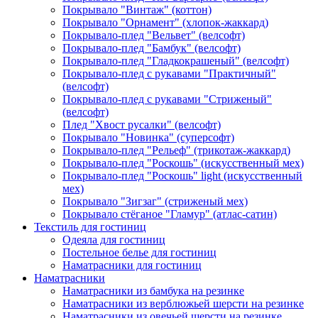
Покрывало "Винтаж" (коттон)
Покрывало "Орнамент" (хлопок-жаккард)
Покрывало-плед "Вельвет" (велсофт)
Покрывало-плед "Бамбук" (велсофт)
Покрывало-плед "Гладкокрашеный" (велсофт)
Покрывало-плед с рукавами "Практичный"
(велсофт)
Покрывало-плед с рукавами "Стриженый"
(велсофт)
Плед "Хвост русалки" (велсофт)
Покрывало "Новинка" (суперсофт)
Покрывало-плед "Рельеф" (трикотаж-жаккард)
Покрывало-плед "Роскошь" (искусственный мех)
Покрывало-плед "Роскошь" light (искусственный
мех)
Покрывало "Зигзаг" (стриженый мех)
Покрывало стёганое "Гламур" (атлас-сатин)
Текстиль для гостиниц
Одеяла для гостиниц
Постельное белье для гостиниц
Наматрасники для гостиниц
Наматрасники
Наматрасники из бамбука на резинке
Наматрасники из верблюжьей шерсти на резинке
Наматрасники из овечьей шерсти на резинке