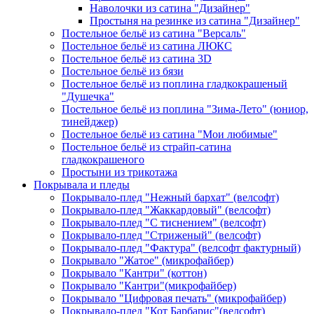
Наволочки из сатина "Дизайнер"
Простыня на резинке из сатина "Дизайнер"
Постельное бельё из сатина "Версаль"
Постельное бельё из сатина ЛЮКС
Постельное бельё из сатина 3D
Постельное бельё из бязи
Постельное бельё из поплина гладкокрашеный
"Душечка"
Постельное бельё из поплина "Зима-Лето" (юниор,
тинейджер)
Постельное бельё из сатина "Мои любимые"
Постельное бельё из страйп-сатина
гладкокрашеного
Простыни из трикотажа
Покрывала и пледы
Покрывало-плед "Нежный бархат" (велсофт)
Покрывало-плед "Жаккардовый" (велсофт)
Покрывало-плед "С тиснением" (велсофт)
Покрывало-плед "Стриженый" (велсофт)
Покрывало-плед "Фактура" (велсофт фактурный)
Покрывало "Жатое" (микрофайбер)
Покрывало "Кантри" (коттон)
Покрывало "Кантри"(микрофайбер)
Покрывало "Цифровая печать" (микрофайбер)
Покрывало-плед "Кот Барбарис"(велсофт)