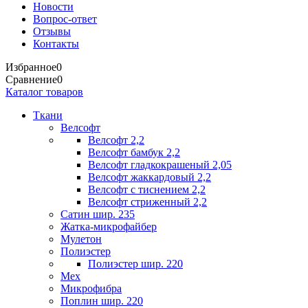
Новости
Вопрос-ответ
Отзывы
Контакты
Избранное
0
Сравнение
0
Каталог товаров
Ткани
Велсофт
Велсофт 2,2
Велсофт бамбук 2,2
Велсофт гладкокрашеный 2,05
Велсофт жаккардовый 2,2
Велсофт с тиснением 2,2
Велсофт стриженный 2,2
Сатин шир. 235
Жатка-микрофайбер
Мулетон
Полиэстер
Полиэстер шир. 220
Мех
Микрофибра
Поплин шир. 220