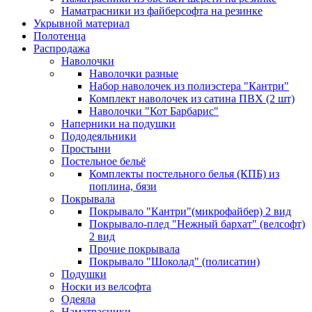
Наматрасники из файберсофта на резинке
Укрывной материал
Полотенца
Распродажа
Наволочки
Наволочки разные
Набор наволочек из полиэстера "Кантри"
Комплект наволочек из сатина ПВХ (2 шт)
Наволочки "Кот Барбарис"
Наперники на подушки
Пододеяльники
Простыни
Постельное бельё
Комплекты постельного белья (КПБ) из
поплина, бязи
Покрывала
Покрывало "Кантри"(микрофайбер) 2 вид
Покрывало-плед "Нежный бархат" (велсофт)
2 вид
Прочие покрывала
Покрывало "Шоколад" (полисатин)
Подушки
Носки из велсофта
Одеяла
Наматрасники