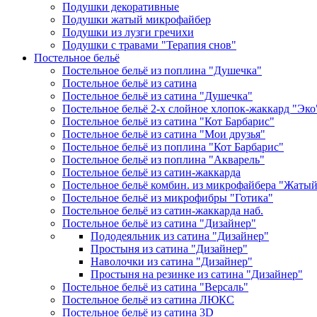
Подушки декоративные
Подушки жатый микрофайбер
Подушки из лузги гречихи
Подушки с травами "Терапия снов"
Постельное бельё
Постельное бельё из поплина "Душечка"
Постельное бельё из сатина
Постельное бельё из сатина "Душечка"
Постельное бельё 2-х слойное хлопок-жаккард "Эко
Постельное бельё из сатина "Кот Барбарис"
Постельное бельё из сатина "Мои друзья"
Постельное бельё из поплина "Кот Барбарис"
Постельное бельё из поплина "Акварель"
Постельное бельё из сатин-жаккарда
Постельное бельё комбин. из микрофайбера "Жаты
Постельное бельё из микрофибры "Готика"
Постельное бельё из сатин-жаккарда наб.
Постельное бельё из сатина "Дизайнер"
Пододеяльник из сатина "Дизайнер"
Простыня из сатина "Дизайнер"
Наволочки из сатина "Дизайнер"
Простыня на резинке из сатина "Дизайнер"
Постельное бельё из сатина "Версаль"
Постельное бельё из сатина ЛЮКС
Постельное бельё из сатина 3D