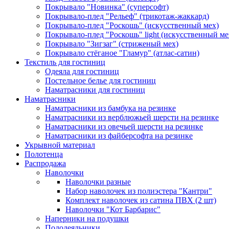
Покрывало "Новинка" (суперсофт)
Покрывало-плед "Рельеф" (трикотаж-жаккард)
Покрывало-плед "Роскошь" (искусственный мех)
Покрывало-плед "Роскошь" light (искусственный ме
Покрывало "Зигзаг" (стриженый мех)
Покрывало стёганое "Гламур" (атлас-сатин)
Текстиль для гостиниц
Одеяла для гостиниц
Постельное белье для гостиниц
Наматрасники для гостиниц
Наматрасники
Наматрасники из бамбука на резинке
Наматрасники из верблюжьей шерсти на резинке
Наматрасники из овечьей шерсти на резинке
Наматрасники из файберсофта на резинке
Укрывной материал
Полотенца
Распродажа
Наволочки
Наволочки разные
Набор наволочек из полиэстера "Кантри"
Комплект наволочек из сатина ПВХ (2 шт)
Наволочки "Кот Барбарис"
Наперники на подушки
Пододеяльники