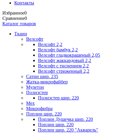
Контакты
Избранное
0
Сравнение
0
Каталог товаров
Ткани
Велсофт
Велсофт 2,2
Велсофт бамбук 2,2
Велсофт гладкокрашеный 2,05
Велсофт жаккардовый 2,2
Велсофт с тиснением 2,2
Велсофт стриженный 2,2
Сатин шир. 235
Жатка-микрофайбер
Мулетон
Полиэстер
Полиэстер шир. 220
Мех
Микрофибра
Поплин шир. 220
Поплин Душечка шир. 220
Поплин шир. 220
Поплин шир. 220 "Акварель"