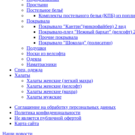
Простыни
Постельное бельё
Комплекты постельного белья (КПБ) из попли
Покрывала
Покрывало "Кантри"(микрофайбер) 2 вид
Покрывало-плед "Нежный бархат" (велсофт) 
Прочие покрывала
Покрывало "Шоколад" (полисатин)
Подушки
Носки из велсофта
Одеяла
Наматрасники
Спец. одежда
Халаты
Халаты женские (легкий махра)
Халаты женские (велсофт)
Халаты женские (махра)
Халаты мужские
Соглашение на обработку персональных данных
Политика конфиденциальности
Не является публичной офертой
Карта сайта
Наши новости