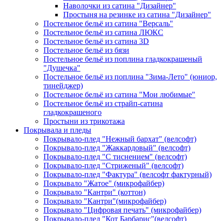
Наволочки из сатина "Дизайнер"
Простыня на резинке из сатина "Дизайнер"
Постельное бельё из сатина "Версаль"
Постельное бельё из сатина ЛЮКС
Постельное бельё из сатина 3D
Постельное бельё из бязи
Постельное бельё из поплина гладкокрашеный
"Душечка"
Постельное бельё из поплина "Зима-Лето" (юниор,
тинейджер)
Постельное бельё из сатина "Мои любимые"
Постельное бельё из страйп-сатина
гладкокрашеного
Простыни из трикотажа
Покрывала и пледы
Покрывало-плед "Нежный бархат" (велсофт)
Покрывало-плед "Жаккардовый" (велсофт)
Покрывало-плед "С тиснением" (велсофт)
Покрывало-плед "Стриженый" (велсофт)
Покрывало-плед "Фактура" (велсофт фактурный)
Покрывало "Жатое" (микрофайбер)
Покрывало "Кантри" (коттон)
Покрывало "Кантри"(микрофайбер)
Покрывало "Цифровая печать" (микрофайбер)
Покрывало-плед "Кот Барбарис"(велсофт)