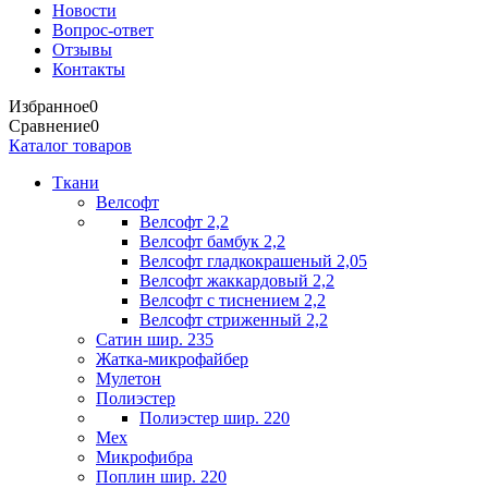
Новости
Вопрос-ответ
Отзывы
Контакты
Избранное
0
Сравнение
0
Каталог товаров
Ткани
Велсофт
Велсофт 2,2
Велсофт бамбук 2,2
Велсофт гладкокрашеный 2,05
Велсофт жаккардовый 2,2
Велсофт с тиснением 2,2
Велсофт стриженный 2,2
Сатин шир. 235
Жатка-микрофайбер
Мулетон
Полиэстер
Полиэстер шир. 220
Мех
Микрофибра
Поплин шир. 220