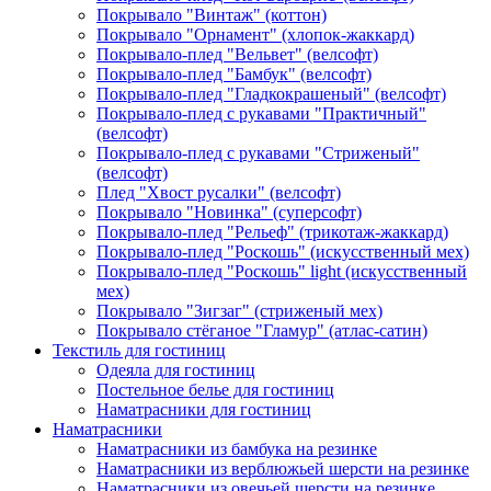
Покрывало "Винтаж" (коттон)
Покрывало "Орнамент" (хлопок-жаккард)
Покрывало-плед "Вельвет" (велсофт)
Покрывало-плед "Бамбук" (велсофт)
Покрывало-плед "Гладкокрашеный" (велсофт)
Покрывало-плед с рукавами "Практичный"
(велсофт)
Покрывало-плед с рукавами "Стриженый"
(велсофт)
Плед "Хвост русалки" (велсофт)
Покрывало "Новинка" (суперсофт)
Покрывало-плед "Рельеф" (трикотаж-жаккард)
Покрывало-плед "Роскошь" (искусственный мех)
Покрывало-плед "Роскошь" light (искусственный
мех)
Покрывало "Зигзаг" (стриженый мех)
Покрывало стёганое "Гламур" (атлас-сатин)
Текстиль для гостиниц
Одеяла для гостиниц
Постельное белье для гостиниц
Наматрасники для гостиниц
Наматрасники
Наматрасники из бамбука на резинке
Наматрасники из верблюжьей шерсти на резинке
Наматрасники из овечьей шерсти на резинке