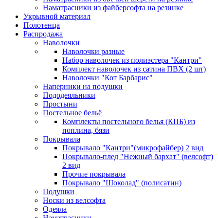
Наматрасники из файберсофта на резинке
Укрывной материал
Полотенца
Распродажа
Наволочки
Наволочки разные
Набор наволочек из полиэстера "Кантри"
Комплект наволочек из сатина ПВХ (2 шт)
Наволочки "Кот Барбарис"
Наперники на подушки
Пододеяльники
Простыни
Постельное бельё
Комплекты постельного белья (КПБ) из
поплина, бязи
Покрывала
Покрывало "Кантри"(микрофайбер) 2 вид
Покрывало-плед "Нежный бархат" (велсофт)
2 вид
Прочие покрывала
Покрывало "Шоколад" (полисатин)
Подушки
Носки из велсофта
Одеяла
Наматрасники