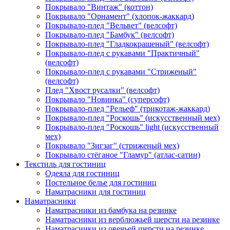
Покрывало "Винтаж" (коттон)
Покрывало "Орнамент" (хлопок-жаккард)
Покрывало-плед "Вельвет" (велсофт)
Покрывало-плед "Бамбук" (велсофт)
Покрывало-плед "Гладкокрашеный" (велсофт)
Покрывало-плед с рукавами "Практичный"
(велсофт)
Покрывало-плед с рукавами "Стриженый"
(велсофт)
Плед "Хвост русалки" (велсофт)
Покрывало "Новинка" (суперсофт)
Покрывало-плед "Рельеф" (трикотаж-жаккард)
Покрывало-плед "Роскошь" (искусственный мех)
Покрывало-плед "Роскошь" light (искусственный
мех)
Покрывало "Зигзаг" (стриженый мех)
Покрывало стёганое "Гламур" (атлас-сатин)
Текстиль для гостиниц
Одеяла для гостиниц
Постельное белье для гостиниц
Наматрасники для гостиниц
Наматрасники
Наматрасники из бамбука на резинке
Наматрасники из верблюжьей шерсти на резинке
Наматрасники из овечьей шерсти на резинке