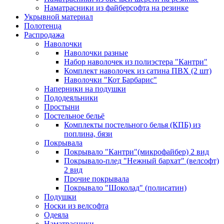
Наматрасники из файберсофта на резинке
Укрывной материал
Полотенца
Распродажа
Наволочки
Наволочки разные
Набор наволочек из полиэстера "Кантри"
Комплект наволочек из сатина ПВХ (2 шт)
Наволочки "Кот Барбарис"
Наперники на подушки
Пододеяльники
Простыни
Постельное бельё
Комплекты постельного белья (КПБ) из
поплина, бязи
Покрывала
Покрывало "Кантри"(микрофайбер) 2 вид
Покрывало-плед "Нежный бархат" (велсофт)
2 вид
Прочие покрывала
Покрывало "Шоколад" (полисатин)
Подушки
Носки из велсофта
Одеяла
Наматрасники