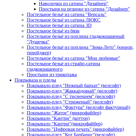
Наволочки из сатина "Дизайнер"
Простыня на резинке из сатина "Дизайнер"
Постельное бельё из сатина "Версаль"
Постельное бельё из сатина ЛЮКС
Постельное бельё из сатина 3D
Постельное бельё из бязи
Постельное бельё из поплина гладкокрашеный
"Душечка"
Постельное бельё из поплина "Зима-Лето" (юниор,
тинейджер)
Постельное бельё из сатина "Мои любимые"
Постельное бельё из страйп-сатина
гладкокрашеного
Простыни из трикотажа
Покрывала и пледы
Покрывало-плед "Нежный бархат" (велсофт)
Покрывало-плед "Жаккардовый" (велсофт)
Покрывало-плед "С тиснением" (велсофт)
Покрывало-плед "Стриженый" (велсофт)
Покрывало-плед "Фактура" (велсофт фактурный)
Покрывало "Жатое" (микрофайбер)
Покрывало "Кантри" (коттон)
Покрывало "Кантри"(микрофайбер)
Покрывало "Цифровая печать" (микрофайбер)
Покрывало-плед "Кот Барбарис"(велсофт)