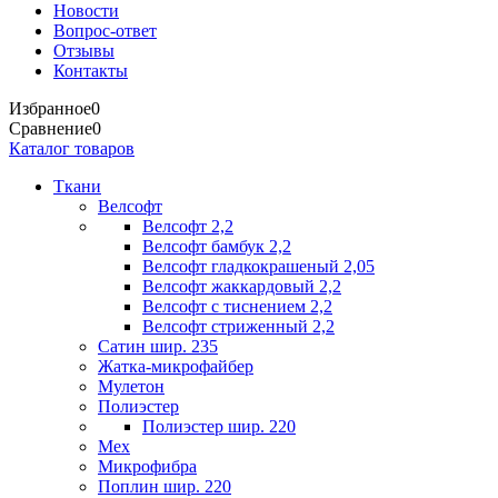
Новости
Вопрос-ответ
Отзывы
Контакты
Избранное
0
Сравнение
0
Каталог товаров
Ткани
Велсофт
Велсофт 2,2
Велсофт бамбук 2,2
Велсофт гладкокрашеный 2,05
Велсофт жаккардовый 2,2
Велсофт с тиснением 2,2
Велсофт стриженный 2,2
Сатин шир. 235
Жатка-микрофайбер
Мулетон
Полиэстер
Полиэстер шир. 220
Мех
Микрофибра
Поплин шир. 220