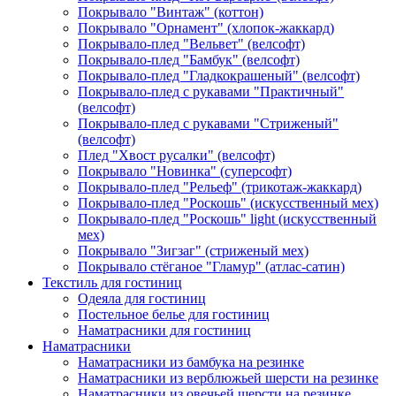
Покрывало "Винтаж" (коттон)
Покрывало "Орнамент" (хлопок-жаккард)
Покрывало-плед "Вельвет" (велсофт)
Покрывало-плед "Бамбук" (велсофт)
Покрывало-плед "Гладкокрашеный" (велсофт)
Покрывало-плед с рукавами "Практичный"
(велсофт)
Покрывало-плед с рукавами "Стриженый"
(велсофт)
Плед "Хвост русалки" (велсофт)
Покрывало "Новинка" (суперсофт)
Покрывало-плед "Рельеф" (трикотаж-жаккард)
Покрывало-плед "Роскошь" (искусственный мех)
Покрывало-плед "Роскошь" light (искусственный
мех)
Покрывало "Зигзаг" (стриженый мех)
Покрывало стёганое "Гламур" (атлас-сатин)
Текстиль для гостиниц
Одеяла для гостиниц
Постельное белье для гостиниц
Наматрасники для гостиниц
Наматрасники
Наматрасники из бамбука на резинке
Наматрасники из верблюжьей шерсти на резинке
Наматрасники из овечьей шерсти на резинке