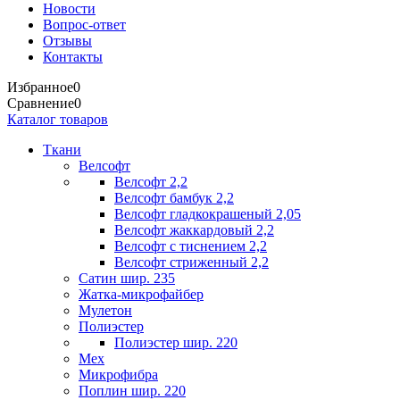
Новости
Вопрос-ответ
Отзывы
Контакты
Избранное
0
Сравнение
0
Каталог товаров
Ткани
Велсофт
Велсофт 2,2
Велсофт бамбук 2,2
Велсофт гладкокрашеный 2,05
Велсофт жаккардовый 2,2
Велсофт с тиснением 2,2
Велсофт стриженный 2,2
Сатин шир. 235
Жатка-микрофайбер
Мулетон
Полиэстер
Полиэстер шир. 220
Мех
Микрофибра
Поплин шир. 220