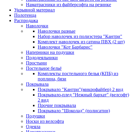
Наматрасники из файберсофта на резинке
Укрывной материал
Полотенца
Распродажа
Наволочки
Наволочки разные
Набор наволочек из полиэстера "Кантри"
Комплект наволочек из сатина ПВХ (2 шт)
Наволочки "Кот Барбарис"
Наперники на подушки
Пододеяльники
Простыни
Постельное бельё
Комплекты постельного белья (КПБ) из
поплина, бязи
Покрывала
Покрывало "Кантри"(микрофайбер) 2 вид
Покрывало-плед "Нежный бархат" (велсофт)
2 вид
Прочие покрывала
Покрывало "Шоколад" (полисатин)
Подушки
Носки из велсофта
Одеяла
Наматрасники