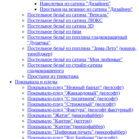
Наволочки из сатина "Дизайнер"
Простыня на резинке из сатина "Дизайнер"
Постельное бельё из сатина "Версаль"
Постельное бельё из сатина ЛЮКС
Постельное бельё из сатина 3D
Постельное бельё из бязи
Постельное бельё из поплина гладкокрашеный
"Душечка"
Постельное бельё из поплина "Зима-Лето" (юниор,
тинейджер)
Постельное бельё из сатина "Мои любимые"
Постельное бельё из страйп-сатина
гладкокрашеного
Простыни из трикотажа
Покрывала и пледы
Покрывало-плед "Нежный бархат" (велсофт)
Покрывало-плед "Жаккардовый" (велсофт)
Покрывало-плед "С тиснением" (велсофт)
Покрывало-плед "Стриженый" (велсофт)
Покрывало-плед "Фактура" (велсофт фактурный)
Покрывало "Жатое" (микрофайбер)
Покрывало "Кантри" (коттон)
Покрывало "Кантри"(микрофайбер)
Покрывало "Цифровая печать" (микрофайбер)
Покрывало-плед "Кот Барбарис"(велсофт)