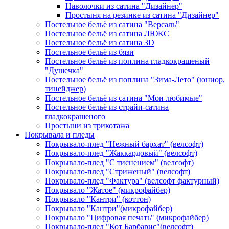
Наволочки из сатина "Дизайнер"
Простыня на резинке из сатина "Дизайнер"
Постельное бельё из сатина "Версаль"
Постельное бельё из сатина ЛЮКС
Постельное бельё из сатина 3D
Постельное бельё из бязи
Постельное бельё из поплина гладкокрашеный
"Душечка"
Постельное бельё из поплина "Зима-Лето" (юниор,
тинейджер)
Постельное бельё из сатина "Мои любимые"
Постельное бельё из страйп-сатина
гладкокрашеного
Простыни из трикотажа
Покрывала и пледы
Покрывало-плед "Нежный бархат" (велсофт)
Покрывало-плед "Жаккардовый" (велсофт)
Покрывало-плед "С тиснением" (велсофт)
Покрывало-плед "Стриженый" (велсофт)
Покрывало-плед "Фактура" (велсофт фактурный)
Покрывало "Жатое" (микрофайбер)
Покрывало "Кантри" (коттон)
Покрывало "Кантри"(микрофайбер)
Покрывало "Цифровая печать" (микрофайбер)
Покрывало-плед "Кот Барбарис"(велсофт)