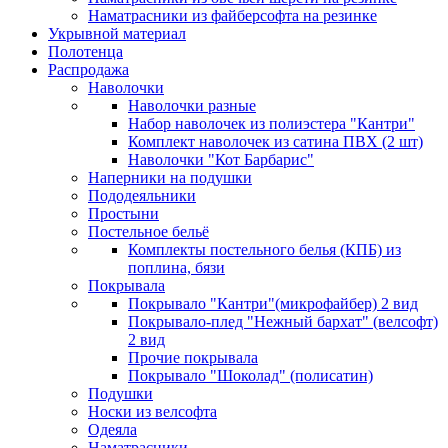
Наматрасники из файберсофта на резинке
Укрывной материал
Полотенца
Распродажа
Наволочки
Наволочки разные
Набор наволочек из полиэстера "Кантри"
Комплект наволочек из сатина ПВХ (2 шт)
Наволочки "Кот Барбарис"
Наперники на подушки
Пододеяльники
Простыни
Постельное бельё
Комплекты постельного белья (КПБ) из
поплина, бязи
Покрывала
Покрывало "Кантри"(микрофайбер) 2 вид
Покрывало-плед "Нежный бархат" (велсофт)
2 вид
Прочие покрывала
Покрывало "Шоколад" (полисатин)
Подушки
Носки из велсофта
Одеяла
Наматрасники