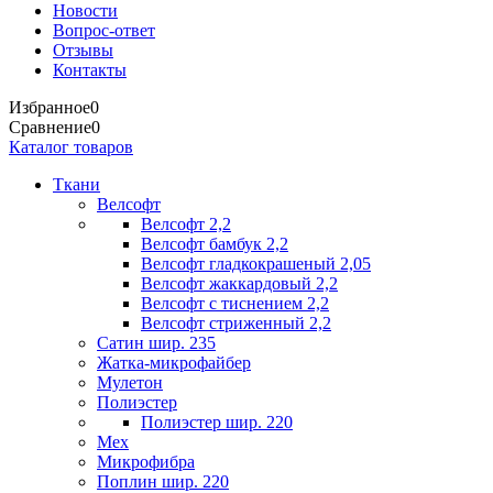
Новости
Вопрос-ответ
Отзывы
Контакты
Избранное
0
Сравнение
0
Каталог товаров
Ткани
Велсофт
Велсофт 2,2
Велсофт бамбук 2,2
Велсофт гладкокрашеный 2,05
Велсофт жаккардовый 2,2
Велсофт с тиснением 2,2
Велсофт стриженный 2,2
Сатин шир. 235
Жатка-микрофайбер
Мулетон
Полиэстер
Полиэстер шир. 220
Мех
Микрофибра
Поплин шир. 220