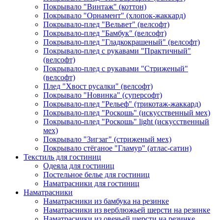
Покрывало "Винтаж" (коттон)
Покрывало "Орнамент" (хлопок-жаккард)
Покрывало-плед "Вельвет" (велсофт)
Покрывало-плед "Бамбук" (велсофт)
Покрывало-плед "Гладкокрашеный" (велсофт)
Покрывало-плед с рукавами "Практичный"
(велсофт)
Покрывало-плед с рукавами "Стриженый"
(велсофт)
Плед "Хвост русалки" (велсофт)
Покрывало "Новинка" (суперсофт)
Покрывало-плед "Рельеф" (трикотаж-жаккард)
Покрывало-плед "Роскошь" (искусственный мех)
Покрывало-плед "Роскошь" light (искусственный
мех)
Покрывало "Зигзаг" (стриженый мех)
Покрывало стёганое "Гламур" (атлас-сатин)
Текстиль для гостиниц
Одеяла для гостиниц
Постельное белье для гостиниц
Наматрасники для гостиниц
Наматрасники
Наматрасники из бамбука на резинке
Наматрасники из верблюжьей шерсти на резинке
Наматрасники из овечьей шерсти на резинке