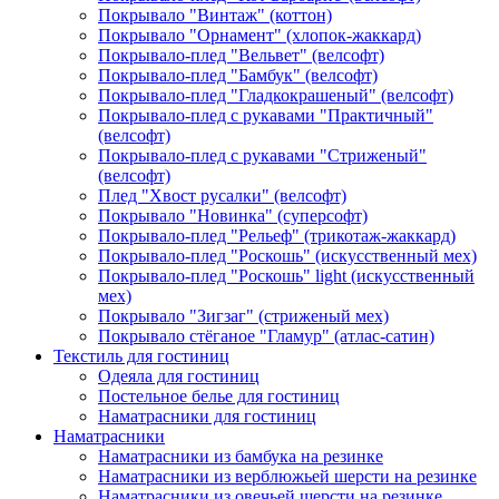
Покрывало "Винтаж" (коттон)
Покрывало "Орнамент" (хлопок-жаккард)
Покрывало-плед "Вельвет" (велсофт)
Покрывало-плед "Бамбук" (велсофт)
Покрывало-плед "Гладкокрашеный" (велсофт)
Покрывало-плед с рукавами "Практичный"
(велсофт)
Покрывало-плед с рукавами "Стриженый"
(велсофт)
Плед "Хвост русалки" (велсофт)
Покрывало "Новинка" (суперсофт)
Покрывало-плед "Рельеф" (трикотаж-жаккард)
Покрывало-плед "Роскошь" (искусственный мех)
Покрывало-плед "Роскошь" light (искусственный
мех)
Покрывало "Зигзаг" (стриженый мех)
Покрывало стёганое "Гламур" (атлас-сатин)
Текстиль для гостиниц
Одеяла для гостиниц
Постельное белье для гостиниц
Наматрасники для гостиниц
Наматрасники
Наматрасники из бамбука на резинке
Наматрасники из верблюжьей шерсти на резинке
Наматрасники из овечьей шерсти на резинке