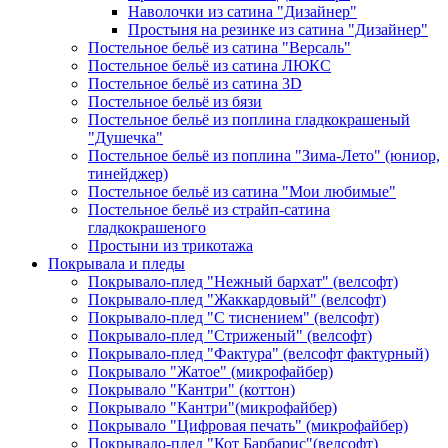
Наволочки из сатина "Дизайнер"
Простыня на резинке из сатина "Дизайнер"
Постельное бельё из сатина "Версаль"
Постельное бельё из сатина ЛЮКС
Постельное бельё из сатина 3D
Постельное бельё из бязи
Постельное бельё из поплина гладкокрашеный
"Душечка"
Постельное бельё из поплина "Зима-Лето" (юниор,
тинейджер)
Постельное бельё из сатина "Мои любимые"
Постельное бельё из страйп-сатина
гладкокрашеного
Простыни из трикотажа
Покрывала и пледы
Покрывало-плед "Нежный бархат" (велсофт)
Покрывало-плед "Жаккардовый" (велсофт)
Покрывало-плед "С тиснением" (велсофт)
Покрывало-плед "Стриженый" (велсофт)
Покрывало-плед "Фактура" (велсофт фактурный)
Покрывало "Жатое" (микрофайбер)
Покрывало "Кантри" (коттон)
Покрывало "Кантри"(микрофайбер)
Покрывало "Цифровая печать" (микрофайбер)
Покрывало-плед "Кот Барбарис"(велсофт)