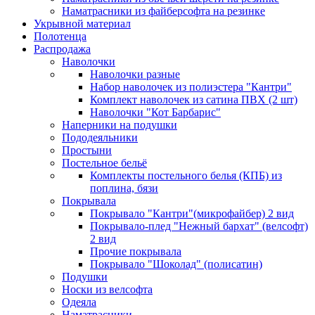
Наматрасники из файберсофта на резинке
Укрывной материал
Полотенца
Распродажа
Наволочки
Наволочки разные
Набор наволочек из полиэстера "Кантри"
Комплект наволочек из сатина ПВХ (2 шт)
Наволочки "Кот Барбарис"
Наперники на подушки
Пододеяльники
Простыни
Постельное бельё
Комплекты постельного белья (КПБ) из
поплина, бязи
Покрывала
Покрывало "Кантри"(микрофайбер) 2 вид
Покрывало-плед "Нежный бархат" (велсофт)
2 вид
Прочие покрывала
Покрывало "Шоколад" (полисатин)
Подушки
Носки из велсофта
Одеяла
Наматрасники