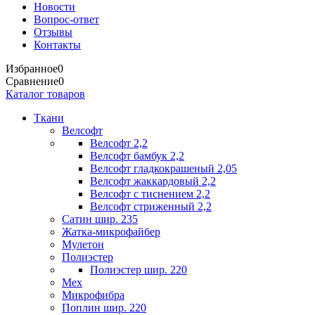
Новости
Вопрос-ответ
Отзывы
Контакты
Избранное
0
Сравнение
0
Каталог товаров
Ткани
Велсофт
Велсофт 2,2
Велсофт бамбук 2,2
Велсофт гладкокрашеный 2,05
Велсофт жаккардовый 2,2
Велсофт с тиснением 2,2
Велсофт стриженный 2,2
Сатин шир. 235
Жатка-микрофайбер
Мулетон
Полиэстер
Полиэстер шир. 220
Мех
Микрофибра
Поплин шир. 220