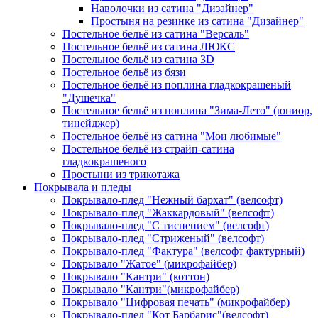
Наволочки из сатина "Дизайнер"
Простыня на резинке из сатина "Дизайнер"
Постельное бельё из сатина "Версаль"
Постельное бельё из сатина ЛЮКС
Постельное бельё из сатина 3D
Постельное бельё из бязи
Постельное бельё из поплина гладкокрашеный
"Душечка"
Постельное бельё из поплина "Зима-Лето" (юниор,
тинейджер)
Постельное бельё из сатина "Мои любимые"
Постельное бельё из страйп-сатина
гладкокрашеного
Простыни из трикотажа
Покрывала и пледы
Покрывало-плед "Нежный бархат" (велсофт)
Покрывало-плед "Жаккардовый" (велсофт)
Покрывало-плед "С тиснением" (велсофт)
Покрывало-плед "Стриженый" (велсофт)
Покрывало-плед "Фактура" (велсофт фактурный)
Покрывало "Жатое" (микрофайбер)
Покрывало "Кантри" (коттон)
Покрывало "Кантри"(микрофайбер)
Покрывало "Цифровая печать" (микрофайбер)
Покрывало-плед "Кот Барбарис"(велсофт)