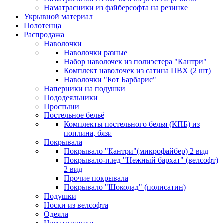
Наматрасники из файберсофта на резинке
Укрывной материал
Полотенца
Распродажа
Наволочки
Наволочки разные
Набор наволочек из полиэстера "Кантри"
Комплект наволочек из сатина ПВХ (2 шт)
Наволочки "Кот Барбарис"
Наперники на подушки
Пододеяльники
Простыни
Постельное бельё
Комплекты постельного белья (КПБ) из
поплина, бязи
Покрывала
Покрывало "Кантри"(микрофайбер) 2 вид
Покрывало-плед "Нежный бархат" (велсофт)
2 вид
Прочие покрывала
Покрывало "Шоколад" (полисатин)
Подушки
Носки из велсофта
Одеяла
Наматрасники