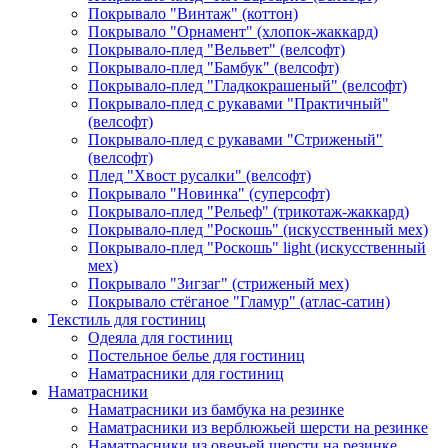
Покрывало "Винтаж" (коттон)
Покрывало "Орнамент" (хлопок-жаккард)
Покрывало-плед "Вельвет" (велсофт)
Покрывало-плед "Бамбук" (велсофт)
Покрывало-плед "Гладкокрашеный" (велсофт)
Покрывало-плед с рукавами "Практичный"
(велсофт)
Покрывало-плед с рукавами "Стриженый"
(велсофт)
Плед "Хвост русалки" (велсофт)
Покрывало "Новинка" (суперсофт)
Покрывало-плед "Рельеф" (трикотаж-жаккард)
Покрывало-плед "Роскошь" (искусственный мех)
Покрывало-плед "Роскошь" light (искусственный
мех)
Покрывало "Зигзаг" (стриженый мех)
Покрывало стёганое "Гламур" (атлас-сатин)
Текстиль для гостиниц
Одеяла для гостиниц
Постельное белье для гостиниц
Наматрасники для гостиниц
Наматрасники
Наматрасники из бамбука на резинке
Наматрасники из верблюжьей шерсти на резинке
Наматрасники из овечьей шерсти на резинке