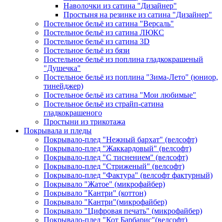
Наволочки из сатина "Дизайнер"
Простыня на резинке из сатина "Дизайнер"
Постельное бельё из сатина "Версаль"
Постельное бельё из сатина ЛЮКС
Постельное бельё из сатина 3D
Постельное бельё из бязи
Постельное бельё из поплина гладкокрашеный
"Душечка"
Постельное бельё из поплина "Зима-Лето" (юниор,
тинейджер)
Постельное бельё из сатина "Мои любимые"
Постельное бельё из страйп-сатина
гладкокрашеного
Простыни из трикотажа
Покрывала и пледы
Покрывало-плед "Нежный бархат" (велсофт)
Покрывало-плед "Жаккардовый" (велсофт)
Покрывало-плед "С тиснением" (велсофт)
Покрывало-плед "Стриженый" (велсофт)
Покрывало-плед "Фактура" (велсофт фактурный)
Покрывало "Жатое" (микрофайбер)
Покрывало "Кантри" (коттон)
Покрывало "Кантри"(микрофайбер)
Покрывало "Цифровая печать" (микрофайбер)
Покрывало-плед "Кот Барбарис"(велсофт)