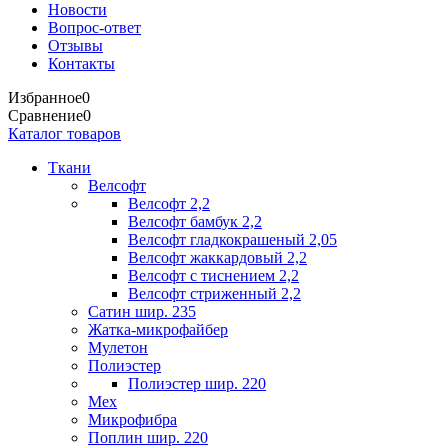
Новости
Вопрос-ответ
Отзывы
Контакты
Избранное
0
Сравнение
0
Каталог товаров
Ткани
Велсофт
Велсофт 2,2
Велсофт бамбук 2,2
Велсофт гладкокрашеный 2,05
Велсофт жаккардовый 2,2
Велсофт с тиснением 2,2
Велсофт стриженный 2,2
Сатин шир. 235
Жатка-микрофайбер
Мулетон
Полиэстер
Полиэстер шир. 220
Мех
Микрофибра
Поплин шир. 220