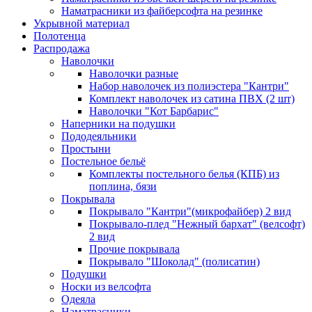
Наматрасники из файберсофта на резинке
Укрывной материал
Полотенца
Распродажа
Наволочки
Наволочки разные
Набор наволочек из полиэстера "Кантри"
Комплект наволочек из сатина ПВХ (2 шт)
Наволочки "Кот Барбарис"
Наперники на подушки
Пододеяльники
Простыни
Постельное бельё
Комплекты постельного белья (КПБ) из
поплина, бязи
Покрывала
Покрывало "Кантри"(микрофайбер) 2 вид
Покрывало-плед "Нежный бархат" (велсофт)
2 вид
Прочие покрывала
Покрывало "Шоколад" (полисатин)
Подушки
Носки из велсофта
Одеяла
Наматрасники