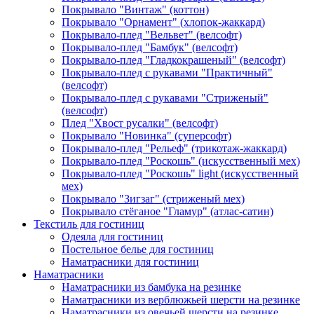
Покрывало "Винтаж" (коттон)
Покрывало "Орнамент" (хлопок-жаккард)
Покрывало-плед "Вельвет" (велсофт)
Покрывало-плед "Бамбук" (велсофт)
Покрывало-плед "Гладкокрашеный" (велсофт)
Покрывало-плед с рукавами "Практичный"
(велсофт)
Покрывало-плед с рукавами "Стриженый"
(велсофт)
Плед "Хвост русалки" (велсофт)
Покрывало "Новинка" (суперсофт)
Покрывало-плед "Рельеф" (трикотаж-жаккард)
Покрывало-плед "Роскошь" (искусственный мех)
Покрывало-плед "Роскошь" light (искусственный
мех)
Покрывало "Зигзаг" (стриженый мех)
Покрывало стёганое "Гламур" (атлас-сатин)
Текстиль для гостиниц
Одеяла для гостиниц
Постельное белье для гостиниц
Наматрасники для гостиниц
Наматрасники
Наматрасники из бамбука на резинке
Наматрасники из верблюжьей шерсти на резинке
Наматрасники из овечьей шерсти на резинке