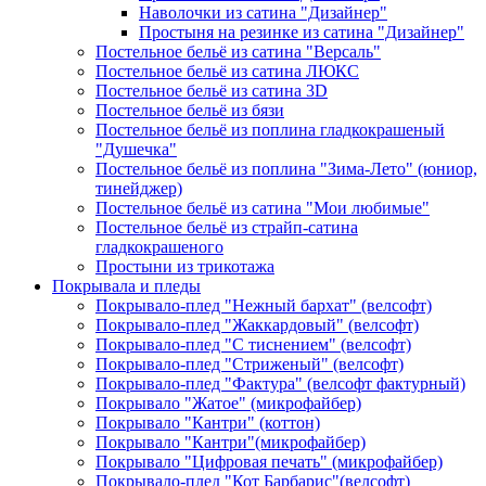
Наволочки из сатина "Дизайнер"
Простыня на резинке из сатина "Дизайнер"
Постельное бельё из сатина "Версаль"
Постельное бельё из сатина ЛЮКС
Постельное бельё из сатина 3D
Постельное бельё из бязи
Постельное бельё из поплина гладкокрашеный
"Душечка"
Постельное бельё из поплина "Зима-Лето" (юниор,
тинейджер)
Постельное бельё из сатина "Мои любимые"
Постельное бельё из страйп-сатина
гладкокрашеного
Простыни из трикотажа
Покрывала и пледы
Покрывало-плед "Нежный бархат" (велсофт)
Покрывало-плед "Жаккардовый" (велсофт)
Покрывало-плед "С тиснением" (велсофт)
Покрывало-плед "Стриженый" (велсофт)
Покрывало-плед "Фактура" (велсофт фактурный)
Покрывало "Жатое" (микрофайбер)
Покрывало "Кантри" (коттон)
Покрывало "Кантри"(микрофайбер)
Покрывало "Цифровая печать" (микрофайбер)
Покрывало-плед "Кот Барбарис"(велсофт)