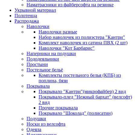
Наматрасники из файберсофта на резинке
Укрывной материал
Полотенца
Распродажа
Наволочки
Наволочки разные
Набор наволочек из полиэстера "Кантри"
Комплект наволочек из сатина ПВХ (2 шт)
Наволочки "Кот Барбарис"
Наперники на подушки
Пододеяльники
Простыни
Постельное бельё
Комплекты постельного белья (КПБ) из
поплина, бязи
Покрывала
Покрывало "Кантри"(микрофайбер) 2 вид
Покрывало-плед "Нежный бархат" (велсофт)
2 вид
Прочие покрывала
Покрывало "Шоколад" (полисатин)
Подушки
Носки из велсофта
Одеяла
Наматрасники