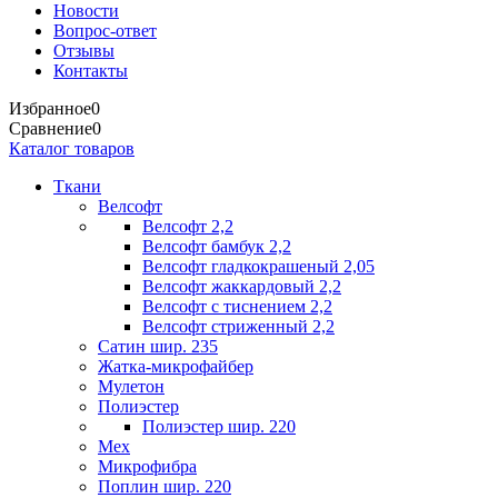
Новости
Вопрос-ответ
Отзывы
Контакты
Избранное
0
Сравнение
0
Каталог товаров
Ткани
Велсофт
Велсофт 2,2
Велсофт бамбук 2,2
Велсофт гладкокрашеный 2,05
Велсофт жаккардовый 2,2
Велсофт с тиснением 2,2
Велсофт стриженный 2,2
Сатин шир. 235
Жатка-микрофайбер
Мулетон
Полиэстер
Полиэстер шир. 220
Мех
Микрофибра
Поплин шир. 220