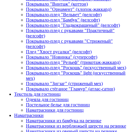
Покрывало "Винтаж" (коттон)
Покрывало "Орнамент" (хлопок-жаккард)
Покрывало-плед "Вельвет" (велсофт)
Покрывало-плед "Бамбук" (велсофт)
Покрывало-плед "Гладкокрашеный" (велсофт)
Покрывало-плед с рукавами "Практичный"
(велсофт)
Покрывало-плед с рукавами "Стриженый"
(велсофт)
Плед "Хвост русалки" (велсофт)
Покрывало "Новинка" (суперсофт)
Покрывало-плед "Рельеф" (трикотаж-жаккард)
Покрывало-плед "Роскошь" (искусственный мех)
Покрывало-плед "Роскошь" light (искусственный
мех)
Покрывало "Зигзаг" (стриженый мех)
Покрывало стёганое "Гламур" (атлас-сатин)
Текстиль для гостиниц
Одеяла для гостиниц
Постельное белье для гостиниц
Наматрасники для гостиниц
Наматрасники
Наматрасники из бамбука на резинке
Наматрасники из верблюжьей шерсти на резинке
Наматрасники из овечьей шерсти на резинке