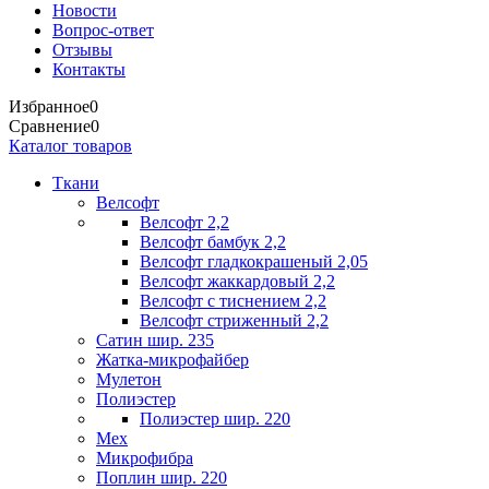
Новости
Вопрос-ответ
Отзывы
Контакты
Избранное
0
Сравнение
0
Каталог товаров
Ткани
Велсофт
Велсофт 2,2
Велсофт бамбук 2,2
Велсофт гладкокрашеный 2,05
Велсофт жаккардовый 2,2
Велсофт с тиснением 2,2
Велсофт стриженный 2,2
Сатин шир. 235
Жатка-микрофайбер
Мулетон
Полиэстер
Полиэстер шир. 220
Мех
Микрофибра
Поплин шир. 220