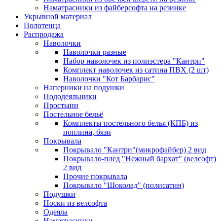
Наматрасники из файберсофта на резинке
Укрывной материал
Полотенца
Распродажа
Наволочки
Наволочки разные
Набор наволочек из полиэстера "Кантри"
Комплект наволочек из сатина ПВХ (2 шт)
Наволочки "Кот Барбарис"
Наперники на подушки
Пододеяльники
Простыни
Постельное бельё
Комплекты постельного белья (КПБ) из
поплина, бязи
Покрывала
Покрывало "Кантри"(микрофайбер) 2 вид
Покрывало-плед "Нежный бархат" (велсофт)
2 вид
Прочие покрывала
Покрывало "Шоколад" (полисатин)
Подушки
Носки из велсофта
Одеяла
Наматрасники