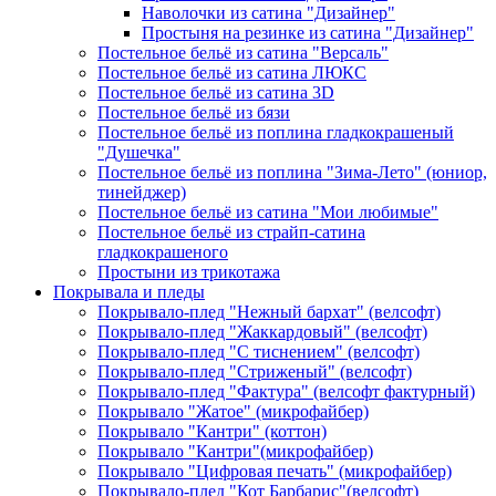
Наволочки из сатина "Дизайнер"
Простыня на резинке из сатина "Дизайнер"
Постельное бельё из сатина "Версаль"
Постельное бельё из сатина ЛЮКС
Постельное бельё из сатина 3D
Постельное бельё из бязи
Постельное бельё из поплина гладкокрашеный
"Душечка"
Постельное бельё из поплина "Зима-Лето" (юниор,
тинейджер)
Постельное бельё из сатина "Мои любимые"
Постельное бельё из страйп-сатина
гладкокрашеного
Простыни из трикотажа
Покрывала и пледы
Покрывало-плед "Нежный бархат" (велсофт)
Покрывало-плед "Жаккардовый" (велсофт)
Покрывало-плед "С тиснением" (велсофт)
Покрывало-плед "Стриженый" (велсофт)
Покрывало-плед "Фактура" (велсофт фактурный)
Покрывало "Жатое" (микрофайбер)
Покрывало "Кантри" (коттон)
Покрывало "Кантри"(микрофайбер)
Покрывало "Цифровая печать" (микрофайбер)
Покрывало-плед "Кот Барбарис"(велсофт)