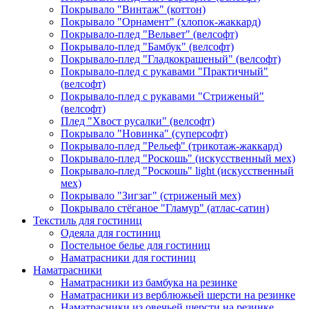
Покрывало "Винтаж" (коттон)
Покрывало "Орнамент" (хлопок-жаккард)
Покрывало-плед "Вельвет" (велсофт)
Покрывало-плед "Бамбук" (велсофт)
Покрывало-плед "Гладкокрашеный" (велсофт)
Покрывало-плед с рукавами "Практичный"
(велсофт)
Покрывало-плед с рукавами "Стриженый"
(велсофт)
Плед "Хвост русалки" (велсофт)
Покрывало "Новинка" (суперсофт)
Покрывало-плед "Рельеф" (трикотаж-жаккард)
Покрывало-плед "Роскошь" (искусственный мех)
Покрывало-плед "Роскошь" light (искусственный
мех)
Покрывало "Зигзаг" (стриженый мех)
Покрывало стёганое "Гламур" (атлас-сатин)
Текстиль для гостиниц
Одеяла для гостиниц
Постельное белье для гостиниц
Наматрасники для гостиниц
Наматрасники
Наматрасники из бамбука на резинке
Наматрасники из верблюжьей шерсти на резинке
Наматрасники из овечьей шерсти на резинке