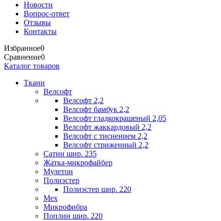
Новости
Вопрос-ответ
Отзывы
Контакты
Избранное
0
Сравнение
0
Каталог товаров
Ткани
Велсофт
Велсофт 2,2
Велсофт бамбук 2,2
Велсофт гладкокрашеный 2,05
Велсофт жаккардовый 2,2
Велсофт с тиснением 2,2
Велсофт стриженный 2,2
Сатин шир. 235
Жатка-микрофайбер
Мулетон
Полиэстер
Полиэстер шир. 220
Мех
Микрофибра
Поплин шир. 220