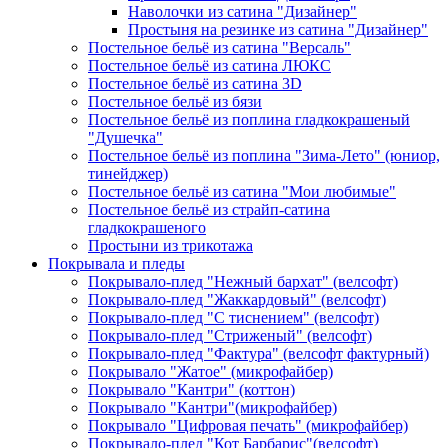
Наволочки из сатина "Дизайнер"
Простыня на резинке из сатина "Дизайнер"
Постельное бельё из сатина "Версаль"
Постельное бельё из сатина ЛЮКС
Постельное бельё из сатина 3D
Постельное бельё из бязи
Постельное бельё из поплина гладкокрашеный
"Душечка"
Постельное бельё из поплина "Зима-Лето" (юниор,
тинейджер)
Постельное бельё из сатина "Мои любимые"
Постельное бельё из страйп-сатина
гладкокрашеного
Простыни из трикотажа
Покрывала и пледы
Покрывало-плед "Нежный бархат" (велсофт)
Покрывало-плед "Жаккардовый" (велсофт)
Покрывало-плед "С тиснением" (велсофт)
Покрывало-плед "Стриженый" (велсофт)
Покрывало-плед "Фактура" (велсофт фактурный)
Покрывало "Жатое" (микрофайбер)
Покрывало "Кантри" (коттон)
Покрывало "Кантри"(микрофайбер)
Покрывало "Цифровая печать" (микрофайбер)
Покрывало-плед "Кот Барбарис"(велсофт)