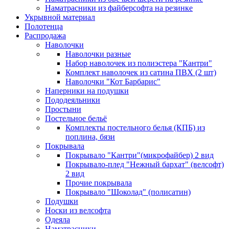
Наматрасники из файберсофта на резинке
Укрывной материал
Полотенца
Распродажа
Наволочки
Наволочки разные
Набор наволочек из полиэстера "Кантри"
Комплект наволочек из сатина ПВХ (2 шт)
Наволочки "Кот Барбарис"
Наперники на подушки
Пододеяльники
Простыни
Постельное бельё
Комплекты постельного белья (КПБ) из
поплина, бязи
Покрывала
Покрывало "Кантри"(микрофайбер) 2 вид
Покрывало-плед "Нежный бархат" (велсофт)
2 вид
Прочие покрывала
Покрывало "Шоколад" (полисатин)
Подушки
Носки из велсофта
Одеяла
Наматрасники