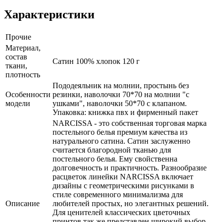
Характеристики
Прочие
Материал,
состав
Сатин 100% хлопок 120 г
ткани,
плотность
Пододеяльник на молнии, простынь без
Особенности
резинки, наволочки 70*70 на молнии "с
модели
ушками", наволочки 50*70 с клапаном.
Упаковка: книжка пвх и фирменный пакет
NARCISSA - это собственная торговая марка
постельного белья премиум качества из
натурального сатина. Сатин заслуженно
считается благородной тканью для
постельного белья. Ему свойственна
долговечность и практичность. Разнообразие
расцветок линейки NARCISSA включает
дизайны с геометрическими рисунками в
стиле современного минимализма для
Описание
любителей простых, но элегантных решений.
Для ценителей классических цветочных
принтов так же представлен широкий выбор.