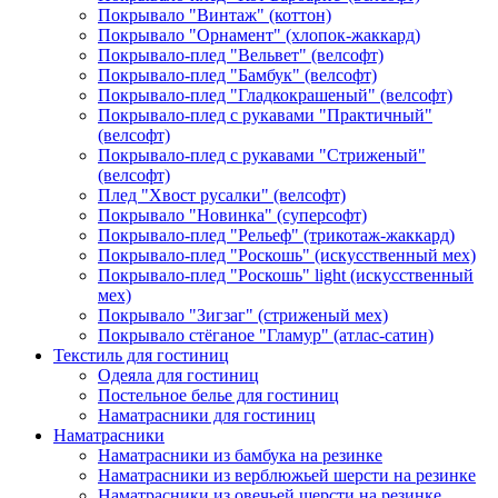
Покрывало "Винтаж" (коттон)
Покрывало "Орнамент" (хлопок-жаккард)
Покрывало-плед "Вельвет" (велсофт)
Покрывало-плед "Бамбук" (велсофт)
Покрывало-плед "Гладкокрашеный" (велсофт)
Покрывало-плед с рукавами "Практичный"
(велсофт)
Покрывало-плед с рукавами "Стриженый"
(велсофт)
Плед "Хвост русалки" (велсофт)
Покрывало "Новинка" (суперсофт)
Покрывало-плед "Рельеф" (трикотаж-жаккард)
Покрывало-плед "Роскошь" (искусственный мех)
Покрывало-плед "Роскошь" light (искусственный
мех)
Покрывало "Зигзаг" (стриженый мех)
Покрывало стёганое "Гламур" (атлас-сатин)
Текстиль для гостиниц
Одеяла для гостиниц
Постельное белье для гостиниц
Наматрасники для гостиниц
Наматрасники
Наматрасники из бамбука на резинке
Наматрасники из верблюжьей шерсти на резинке
Наматрасники из овечьей шерсти на резинке