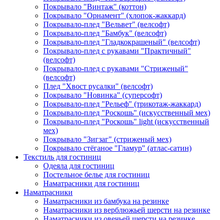
Покрывало "Винтаж" (коттон)
Покрывало "Орнамент" (хлопок-жаккард)
Покрывало-плед "Вельвет" (велсофт)
Покрывало-плед "Бамбук" (велсофт)
Покрывало-плед "Гладкокрашеный" (велсофт)
Покрывало-плед с рукавами "Практичный"
(велсофт)
Покрывало-плед с рукавами "Стриженый"
(велсофт)
Плед "Хвост русалки" (велсофт)
Покрывало "Новинка" (суперсофт)
Покрывало-плед "Рельеф" (трикотаж-жаккард)
Покрывало-плед "Роскошь" (искусственный мех)
Покрывало-плед "Роскошь" light (искусственный
мех)
Покрывало "Зигзаг" (стриженый мех)
Покрывало стёганое "Гламур" (атлас-сатин)
Текстиль для гостиниц
Одеяла для гостиниц
Постельное белье для гостиниц
Наматрасники для гостиниц
Наматрасники
Наматрасники из бамбука на резинке
Наматрасники из верблюжьей шерсти на резинке
Наматрасники из овечьей шерсти на резинке