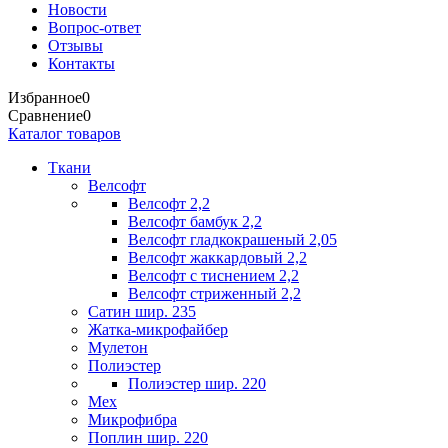
Новости
Вопрос-ответ
Отзывы
Контакты
Избранное
0
Сравнение
0
Каталог товаров
Ткани
Велсофт
Велсофт 2,2
Велсофт бамбук 2,2
Велсофт гладкокрашеный 2,05
Велсофт жаккардовый 2,2
Велсофт с тиснением 2,2
Велсофт стриженный 2,2
Сатин шир. 235
Жатка-микрофайбер
Мулетон
Полиэстер
Полиэстер шир. 220
Мех
Микрофибра
Поплин шир. 220