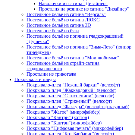
Наволочки из сатина "Дизайнер"
Простыня на резинке из сатина "Дизайнер"
Постельное бельё из сатина "Версаль"
Постельное бельё из сатина ЛЮКС
Постельное бельё из сатина 3D
Постельное бельё из бязи
Постельное бельё из поплина гладкокрашеный
"Душечка"
Постельное бельё из поплина "Зима-Лето" (юниор,
тинейджер)
Постельное бельё из сатина "Мои любимые"
Постельное бельё из страйп-сатина
гладкокрашеного
Простыни из трикотажа
Покрывала и пледы
Покрывало-плед "Нежный бархат" (велсофт)
Покрывало-плед "Жаккардовый" (велсофт)
Покрывало-плед "С тиснением" (велсофт)
Покрывало-плед "Стриженый" (велсофт)
Покрывало-плед "Фактура" (велсофт фактурный)
Покрывало "Жатое" (микрофайбер)
Покрывало "Кантри" (коттон)
Покрывало "Кантри"(микрофайбер)
Покрывало "Цифровая печать" (микрофайбер)
Покрывало-плед "Кот Барбарис"(велсофт)