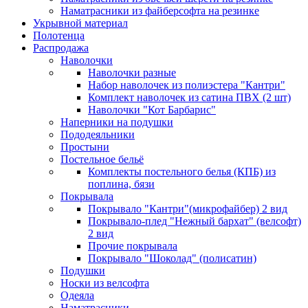
Наматрасники из файберсофта на резинке
Укрывной материал
Полотенца
Распродажа
Наволочки
Наволочки разные
Набор наволочек из полиэстера "Кантри"
Комплект наволочек из сатина ПВХ (2 шт)
Наволочки "Кот Барбарис"
Наперники на подушки
Пододеяльники
Простыни
Постельное бельё
Комплекты постельного белья (КПБ) из
поплина, бязи
Покрывала
Покрывало "Кантри"(микрофайбер) 2 вид
Покрывало-плед "Нежный бархат" (велсофт)
2 вид
Прочие покрывала
Покрывало "Шоколад" (полисатин)
Подушки
Носки из велсофта
Одеяла
Наматрасники